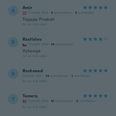
Amir
A
Tilmeldt 2016
·
9
anmeldelser
·
5
overførsler
Topppp Produkt
for ca. 4 år siden
Rastislav
R
Tilmeldt 2018
·
14
anmeldelser
Vyhovuje
for ca. 4 år siden
Rasheeed
R
Tilmeldt 2021
·
23
anmeldelser
·
1
overførsler
for ca. 4 år siden
Tamera
T
Tilmeldt 2018
·
81
anmeldelser
·
2
overførsler
for ca. 4 år siden