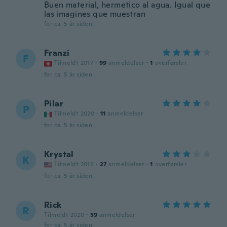
Buen material, hermetico al agua. Igual que
las imagines que muestran
for ca. 5 år siden
Franzi
F
Tilmeldt 2017
·
99
anmeldelser
·
1
overførsler
for ca. 5 år siden
Pilar
P
Tilmeldt 2020
·
11
anmeldelser
for ca. 5 år siden
Krystal
K
Tilmeldt 2018
·
27
anmeldelser
·
1
overførsler
for ca. 5 år siden
Rick
R
Tilmeldt 2020
·
39
anmeldelser
for ca. 5 år siden