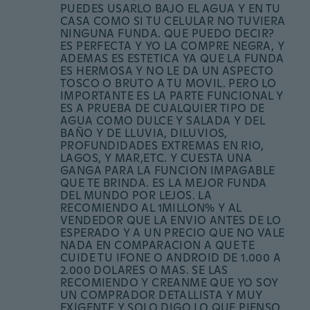
PUEDES USARLO BAJO EL AGUA Y EN TU
CASA COMO SI TU CELULAR NO TUVIERA
NINGUNA FUNDA. QUE PUEDO DECIR?
ES PERFECTA Y YO LA COMPRE NEGRA, Y
ADEMAS ES ESTETICA YA QUE LA FUNDA
ES HERMOSA Y NO LE DA UN ASPECTO
TOSCO O BRUTO A TU MOVIL. PERO LO
IMPORTANTE ES LA PARTE FUNCIONAL Y
ES A PRUEBA DE CUALQUIER TIPO DE
AGUA COMO DULCE Y SALADA Y DEL
BAÑO Y DE LLUVIA, DILUVIOS,
PROFUNDIDADES EXTREMAS EN RIO,
LAGOS, Y MAR,ETC. Y CUESTA UNA
GANGA PARA LA FUNCION IMPAGABLE
QUE TE BRINDA. ES LA MEJOR FUNDA
DEL MUNDO POR LEJOS. LA
RECOMIENDO AL 1MILLON% Y AL
VENDEDOR QUE LA ENVIO ANTES DE LO
ESPERADO Y A UN PRECIO QUE NO VALE
NADA EN COMPARACION A QUE TE
CUIDE TU IFONE O ANDROID DE 1.000 A
2.000 DOLARES O MAS. SE LAS
RECOMIENDO Y CREANME QUE YO SOY
UN COMPRADOR DETALLISTA Y MUY
EXIGENTE Y SOLO DIGO LO QUE PIENSO