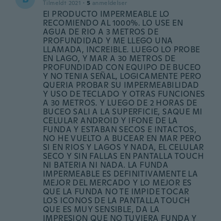
Tilmeldt 2021
·
5
anmeldelser
El PRODUCTO IMPERMEABLE LO
RECOMIENDO AL 1000%. LO USE EN
AGUA DE RIO A 3 METROS DE
PROFUNDIDAD Y ME LLEGO UNA
LLAMADA, INCREIBLE. LUEGO LO PROBE
EN LAGO, Y MAR A 30 METROS DE
PROFUNDIDAD CON EQUIPO DE BUCEO
Y NO TENIA SEÑAL, LOGICAMENTE PERO
QUERIA PROBAR SU IMPERMEABILIDAD
Y USO DE TECLADO Y OTRAS FUNCIONES
A 30 METROS. Y LUEGO DE 2 HORAS DE
BUCEO SALI A LA SUPERFICIE, SAQUE MI
CELULAR ANDROID Y IFONE DE LA
FUNDA Y ESTABAN SECOS E INTACTOS,
NO HE VUELTO A BUCEAR EN MAR PERO
SI EN RIOS Y LAGOS Y NADA, EL CELULAR
SECO Y SIN FALLAS EN PANTALLA TOUCH
NI BATERIA NI NADA. LA FUNDA
IMPERMEABLE ES DEFINITIVAMENTE LA
MEJOR DEL MERCADO Y LO MEJOR ES
QUE LA FUNDA NO TE IMPIDE TOCAR
LOS ICONOS DE LA PANTALLA TOUCH
QUE ES MUY SENSIBLE, DA LA
IMPRESION QUE NO TUVIERA FUNDA Y