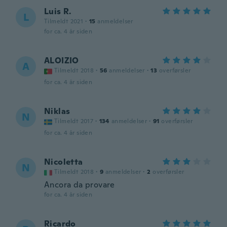
Luis R.
L
Tilmeldt 2021
·
15
anmeldelser
for ca. 4 år siden
ALOIZIO
A
Tilmeldt 2018
·
56
anmeldelser
·
13
overførsler
for ca. 4 år siden
Niklas
N
Tilmeldt 2017
·
134
anmeldelser
·
91
overførsler
for ca. 4 år siden
Nicoletta
N
Tilmeldt 2018
·
9
anmeldelser
·
2
overførsler
Ancora da provare
for ca. 4 år siden
Ricardo