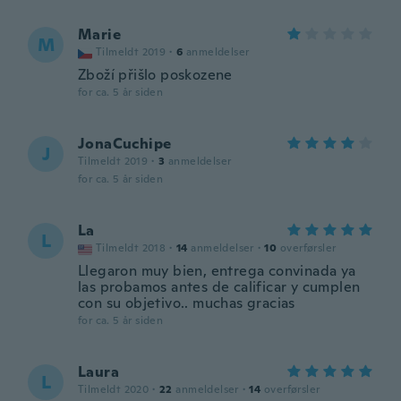
Marie
M
Tilmeldt 2019
·
6
anmeldelser
Zboží přišlo poskozene
for ca. 5 år siden
JonaCuchipe
J
Tilmeldt 2019
·
3
anmeldelser
for ca. 5 år siden
La
L
Tilmeldt 2018
·
14
anmeldelser
·
10
overførsler
Llegaron muy bien, entrega convinada ya
las probamos antes de calificar y cumplen
con su objetivo.. muchas gracias
for ca. 5 år siden
Laura
L
Tilmeldt 2020
·
22
anmeldelser
·
14
overførsler