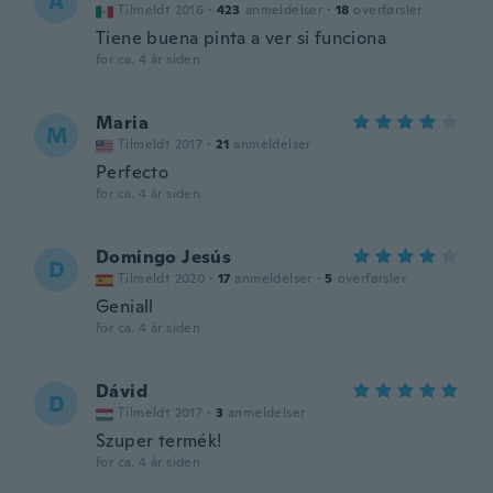
A
Tilmeldt 2016
·
423
anmeldelser
·
18
overførsler
Tiene buena pinta a ver si funciona
for ca. 4 år siden
Maria
M
Tilmeldt 2017
·
21
anmeldelser
Perfecto
for ca. 4 år siden
Domingo Jesús
D
Tilmeldt 2020
·
17
anmeldelser
·
5
overførsler
Geniall
for ca. 4 år siden
Dávid
D
Tilmeldt 2017
·
3
anmeldelser
Szuper termék!
for ca. 4 år siden