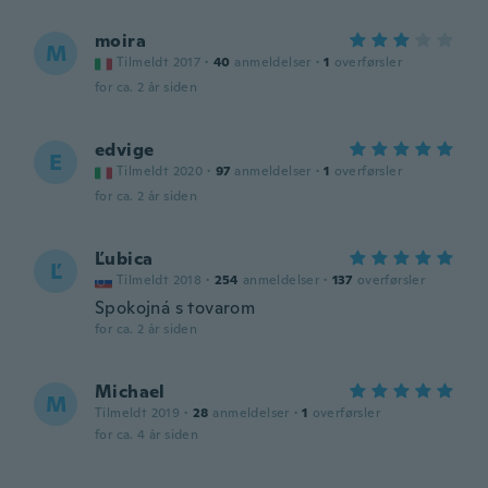
moira
M
Tilmeldt 2017
·
40
anmeldelser
·
1
overførsler
for ca. 2 år siden
edvige
E
Tilmeldt 2020
·
97
anmeldelser
·
1
overførsler
for ca. 2 år siden
Ľubica
Ľ
Tilmeldt 2018
·
254
anmeldelser
·
137
overførsler
Spokojná s tovarom
for ca. 2 år siden
Michael
M
Tilmeldt 2019
·
28
anmeldelser
·
1
overførsler
for ca. 4 år siden