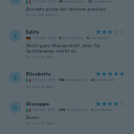
Tilmeldt 2018
·
14
anmeldelser
·
12
overførsler
Arrivato prima del termine previsto
for ca. 5 år siden
Edith
E
Tilmeldt 2014
·
8
anmeldelser
·
4
overførsler
Nicht ganz Wasserdicht ,aber für
Spritzwasser reicht es
for ca. 5 år siden
Elisabetta
E
Tilmeldt 2019
·
136
anmeldelser
·
22
overførsler
for ca. 5 år siden
Giuseppe
G
Tilmeldt 2017
·
206
anmeldelser
·
1
overførsler
Buoni.
for ca. 5 år siden