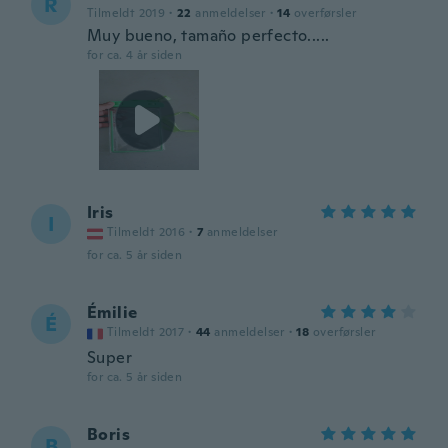
R
Tilmeldt 2019
·
22
anmeldelser
·
14
overførsler
Muy bueno, tamaño perfecto.....
for ca. 4 år siden
Iris
I
Tilmeldt 2016
·
7
anmeldelser
for ca. 5 år siden
Émilie
É
Tilmeldt 2017
·
44
anmeldelser
·
18
overførsler
Super
for ca. 5 år siden
Boris
B