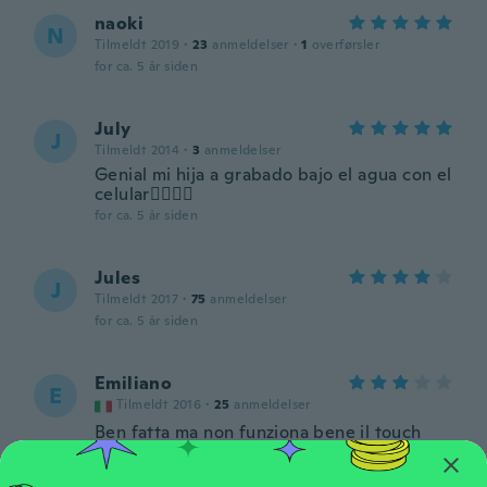
naoki
N
Tilmeldt 2019
·
23
anmeldelser
·
1
overførsler
for ca. 5 år siden
July
J
Tilmeldt 2014
·
3
anmeldelser
Genial mi hija a grabado bajo el agua con el
celular👌🏻👌🏻
for ca. 5 år siden
Jules
J
Tilmeldt 2017
·
75
anmeldelser
for ca. 5 år siden
Emiliano
E
Tilmeldt 2016
·
25
anmeldelser
Ben fatta ma non funziona bene il touch
screen del telefono
for ca. 5 år siden