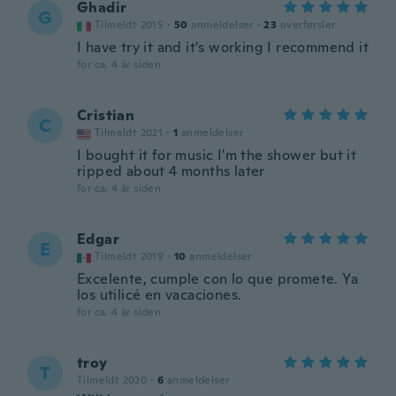
Ghadir
G
Tilmeldt 2015
·
50
anmeldelser
·
23
overførsler
I have try it and it's working I recommend it
for ca. 4 år siden
Cristian
C
Tilmeldt 2021
·
1
anmeldelser
I bought it for music I'm the shower but it
ripped about 4 months later
for ca. 4 år siden
Edgar
E
Tilmeldt 2019
·
10
anmeldelser
Excelente, cumple con lo que promete. Ya
los utilicé en vacaciones.
for ca. 4 år siden
troy
T
Tilmeldt 2020
·
6
anmeldelser