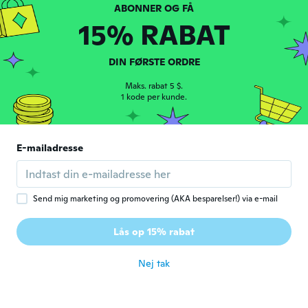
15% RABAT
john
J
Tilmeldt 2017
·
25
anmeldelser
worked well when we went to Jamaica had
DIN FØRSTE ORDRE
phone on me at all times
Maks. rabat 5 $.
for ca. 5 år siden
1 kode per kunde.
Siraj
S
Tilmeldt 2017
·
5
anmeldelser
E-mailadresse
This came before the date. Good quality.
Love it
for ca. 5 år siden
Send mig marketing og promovering (AKA besparelser!) via e-mail
Francesco
F
Lås op 15% rabat
Tilmeldt 2020
·
217
anmeldelser
·
5
overførsler
for ca. 5 år siden
Nej tak
Johanna
J
Tilmeldt 2016
·
21
anmeldelser