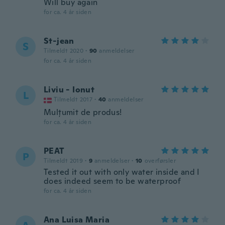
Will buy again
for ca. 4 år siden
St-jean
S
Tilmeldt 2020
·
90
anmeldelser
for ca. 4 år siden
Liviu - Ionut
L
Tilmeldt 2017
·
40
anmeldelser
Mulțumit de produs!
for ca. 4 år siden
PEAT
P
Tilmeldt 2019
·
9
anmeldelser
·
10
overførsler
Tested it out with only water inside and I
does indeed seem to be waterproof
for ca. 4 år siden
Ana Luisa Maria