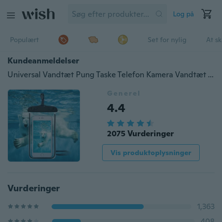
Log på
Populært
Set for nylig
At s
Kundeanmeldelser
Universal Vandtæt Pung Taske Telefon Kamera Vandtæt Tasker Lysende Drifting Sportstasker Undervands Svømmetelefonpose
Generel
4.4
2075 Vurderinger
Vis produktoplysninger
Vurderinger
1,363
408