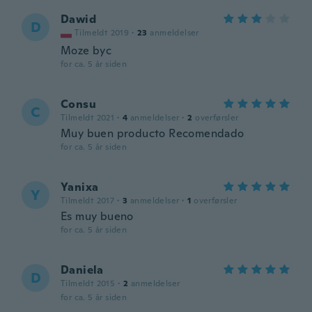
Dawid
D
Tilmeldt 2019
·
23
anmeldelser
Moze byc
for ca. 5 år siden
Consu
C
Tilmeldt 2021
·
4
anmeldelser
·
2
overførsler
Muy buen producto Recomendado
for ca. 5 år siden
Yanixa
Y
Tilmeldt 2017
·
3
anmeldelser
·
1
overførsler
Es muy bueno
for ca. 5 år siden
Daniela
D
Tilmeldt 2015
·
2
anmeldelser
for ca. 5 år siden