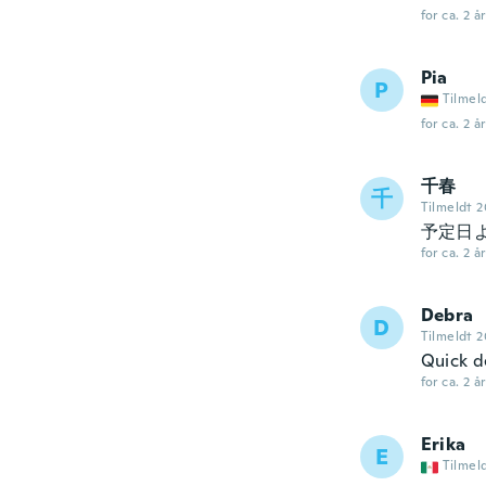
for ca. 2 å
Pia
P
Tilmel
for ca. 2 å
千春
千
Tilmeldt 2
予定日
for ca. 2 å
Debra
D
Tilmeldt 2
Quick d
for ca. 2 å
Erika
E
Tilmel