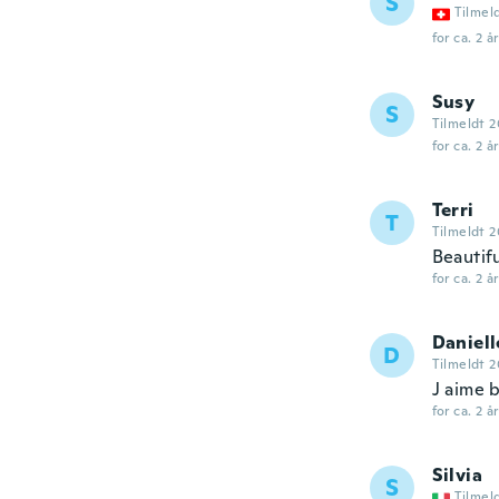
S
Tilmel
for ca. 2 å
Susy
S
Tilmeldt 2
for ca. 2 å
Terri
T
Tilmeldt 2
Beautif
for ca. 2 å
Daniell
D
Tilmeldt 
J aime b
for ca. 2 å
Silvia
S
Tilmel