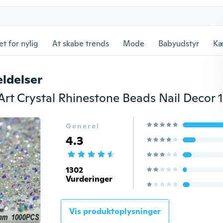
et for nylig
At skabe trends
Mode
Babyudstyr
Kæ
ldelser
Generel
4.3
1302
Vurderinger
Vis produktoplysninger