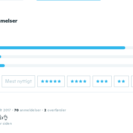
melser
Mest nyttigt
dt 2017
·
70
anmeldelser
·
2
overførsler
👍👌
år siden