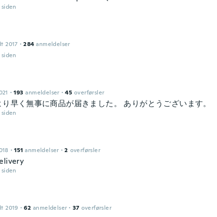
r siden
dt 2017
·
284
anmeldelser
r siden
021
·
193
anmeldelser
·
45
overførsler
より早く無事に商品が届きました。 ありがとうございます。
r siden
018
·
151
anmeldelser
·
2
overførsler
elivery
r siden
dt 2019
·
62
anmeldelser
·
37
overførsler