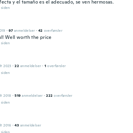
fecta y el tamaño es el adecuado, se ven hermosas.
r siden
019
·
97
anmeldelser
·
42
overførsler
l! Well worth the price
r siden
dt 2023
·
22
anmeldelser
·
1
overførsler
r siden
dt 2018
·
519
anmeldelser
·
222
overførsler
r siden
dt 2016
·
43
anmeldelser
r siden