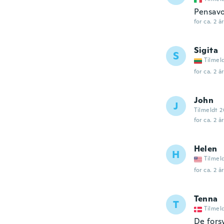
Pensavo 
for ca. 2 å
Sigita
S
Tilmel
for ca. 2 å
John
J
Tilmeldt 2
for ca. 2 å
Helen
H
Tilmel
for ca. 2 å
Tenna
T
Tilmel
De fors