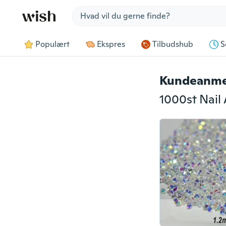
Jump to section
Populært
Ekspres
Tilbudshub
S
Kundeanme