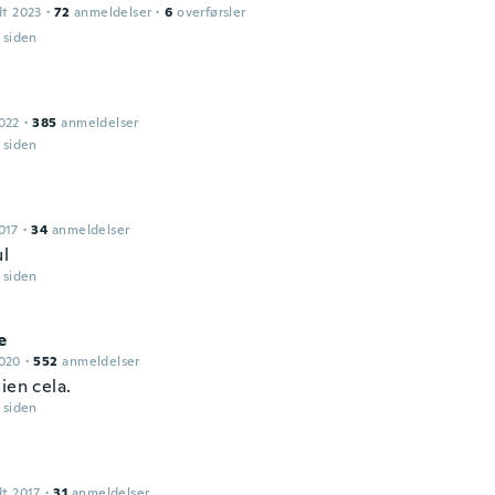
dt 2023
·
72
anmeldelser
·
6
overførsler
r siden
022
·
385
anmeldelser
r siden
017
·
34
anmeldelser
ul
r siden
e
2020
·
552
anmeldelser
ien cela.
r siden
dt 2017
·
31
anmeldelser