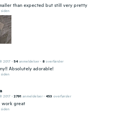
aller than expected but still very pretty
r siden
dt 2017
·
54
anmeldelser
·
8
overførsler
ny!! Absolutely adorable!
r siden
la
dt 2017
·
2791
anmeldelser
·
453
overførsler
l work great
r siden