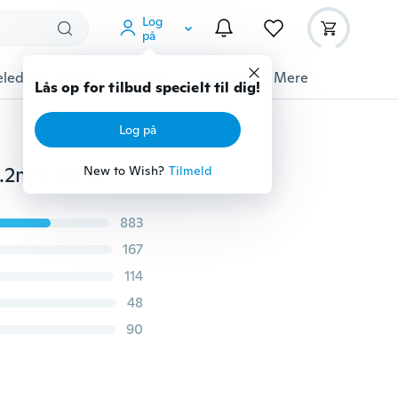
Log
på
ledyrstilbehør
Gadgets
Værktøj
Mere
Lås op for tilbud specielt til dig!
Log på
1000st Nail Art Crystal Rhinestone Beads Nail Decor 1.2mm Mini Micro Diamond Beads DIY tilbehør
New to Wish?
Tilmeld
883
167
114
48
90