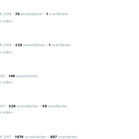
dt 2018
·
78
anmeldelser
·
1
overførsler
år siden
dt 2019
·
229
anmeldelser
·
1
overførsler
år siden
021
·
149
anmeldelser
år siden
017
·
326
anmeldelser
·
38
overførsler
år siden
dt 2017
·
1079
anmeldelser
·
807
overførsler