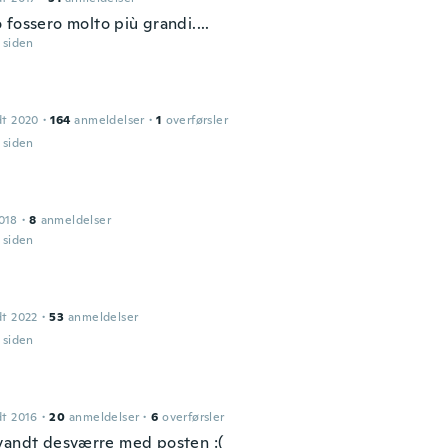
fossero molto più grandi....
r siden
dt 2020
·
164
anmeldelser
·
1
overførsler
r siden
018
·
8
anmeldelser
r siden
dt 2022
·
53
anmeldelser
r siden
dt 2016
·
20
anmeldelser
·
6
overførsler
vandt desværre med posten :(