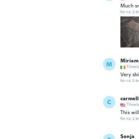
Much sm
for ca. 2 å
Miriam
M
Tilmel
Very shi
for ca. 2 å
carmel
C
Tilmel
This wil
for ca. 2 å
Sonja