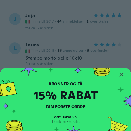
Joja
J
Tilmeldt 2017
·
44
anmeldelser
·
2
overførsler
for ca. 5 år siden
Laura
L
Tilmeldt 2018
·
86
anmeldelser
·
6
overførsler
Stampe molto belle 10x10
for ca. 5 år siden
Maria
M
Tilmeldt 2017
·
11
anmeldelser
·
1
overførsler
15% RABAT
for ca. 5 år siden
DIN FØRSTE ORDRE
Ljuba
L
Tilmeldt 2020
·
7
anmeldelser
Maks. rabat 5 $.
1 kode per kunde.
for ca. 5 år siden