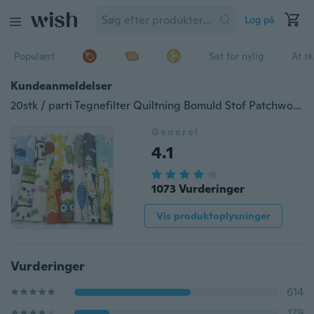
Log på
Populært
Set for nylig
At s
Kundeanmeldelser
20stk / parti Tegnefilter Quiltning Bomuld Stof Patchwork Stof Bundter Stof til håndlavede poser Pung pudebetræk (som vist i billedet)
Generel
4.1
1073 Vurderinger
Vis produktoplysninger
Vurderinger
614
179