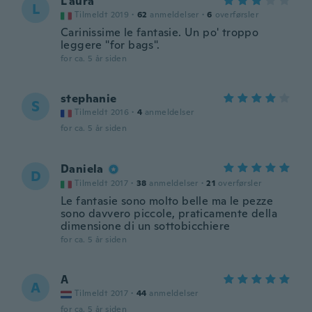
L'aura
L
Tilmeldt 2019
·
62
anmeldelser
·
6
overførsler
Carinissime le fantasie. Un po' troppo
leggere "for bags".
for ca. 5 år siden
stephanie
S
Tilmeldt 2016
·
4
anmeldelser
for ca. 5 år siden
Daniela
D
Tilmeldt 2017
·
38
anmeldelser
·
21
overførsler
Le fantasie sono molto belle ma le pezze
sono davvero piccole, praticamente della
dimensione di un sottobicchiere
for ca. 5 år siden
A
A
Tilmeldt 2017
·
44
anmeldelser
for ca. 5 år siden