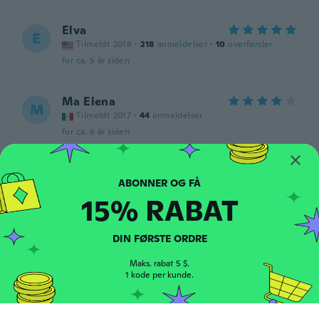
Elva
E
Tilmeldt 2018
·
218
anmeldelser
·
10
overførsler
for ca. 5 år siden
Ma Elena
M
Tilmeldt 2017
·
44
anmeldelser
for ca. 6 år siden
Manuela
M
Tilmeldt 2015
·
18
anmeldelser
15% RABAT
for ca. 6 år siden
DIN FØRSTE ORDRE
Laura
L
Tilmeldt 2018
·
74
anmeldelser
Maks. rabat 5 $.
for ca. 6 år siden
1 kode per kunde.
Akeem