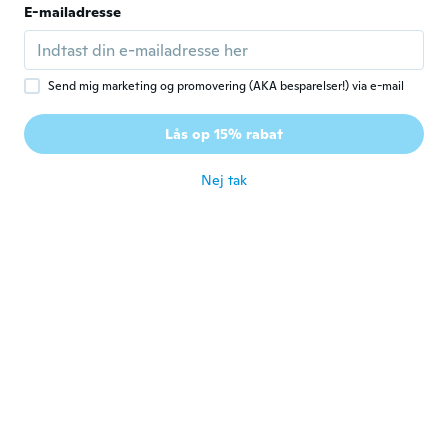
A
E-mailadresse
Tilmeldt 2020
·
185
anmeldelser
for ca. 6 år siden
Send mig marketing og promovering (AKA besparelser!) via e-mail
Said Mahoney
S
Tilmeldt 2016
·
407
anmeldelser
·
1
overførsler
Lås op 15% rabat
ok
for ca. 6 år siden
Nej tak
Graeme
G
Tilmeldt 2018
·
20
anmeldelser
·
1
overførsler
for ca. 6 år siden
aseel
A
Tilmeldt 2018
·
101
anmeldelser
for ca. 6 år siden
NameDeleted
N
Tilmeldt 2018
·
39
anmeldelser