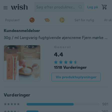
Log på
Populært
Set for nylig
At s
Kundeanmeldelser
30g / ml Langvarig fugtgivende øjencreme Fjern mørke cirkler. Lett øjet træthed-øjencreme
Generel
4.4
1518 Vurderinger
Vis produktoplysninger
Vurderinger
981
260