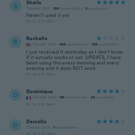
Sheila
S
Tilmeldt 2017
·
108
anmeldelser
·
3
overførsler
Haven’t used it yet
for ca. 5 år siden
Rochelle
R
Tilmeldt 2014
·
446
anmeldelser
·
166
overførsler
I just received it yesterday so I don’t know
if it actually works or not. UPDATE, I have
been using this every morning and every
evening and it does NOT work
for ca. 5 år siden
Dominique
D
Tilmeldt 2016
·
119
anmeldelser
·
20
overførsler
for ca. 5 år siden
Daniella
D
Tilmeldt 2019
·
7
anmeldelser
for ca. 5 år siden