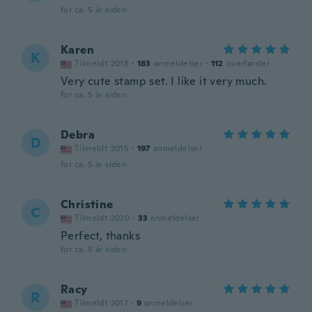
for ca. 5 år siden
Karen
K
Tilmeldt 2018
·
183
anmeldelser
·
112
overførsler
Very cute stamp set. I like it very much.
for ca. 5 år siden
Debra
D
Tilmeldt 2015
·
197
anmeldelser
for ca. 5 år siden
Christine
C
Tilmeldt 2020
·
33
anmeldelser
Perfect, thanks
for ca. 5 år siden
Racy
R
Tilmeldt 2017
·
9
anmeldelser