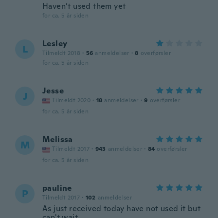
Haven’t used them yet
for ca. 5 år siden
Lesley
L
Tilmeldt 2018
·
56
anmeldelser
·
8
overførsler
for ca. 5 år siden
Jesse
J
Tilmeldt 2020
·
18
anmeldelser
·
9
overførsler
for ca. 5 år siden
Melissa
M
Tilmeldt 2017
·
943
anmeldelser
·
84
overførsler
for ca. 5 år siden
pauline
P
Tilmeldt 2017
·
102
anmeldelser
As just received today have not used it but
can't wait