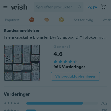
Log på
Populært
Set for nylig
At s
Kundeanmeldelser
Frienskabskatte Blomster Dyr Scrapbog DIY fotokort gummistempel klart stempel transparent stempel
Generel
4.6
966 Vurderinger
Vis produktoplysninger
Vurderinger
762
129