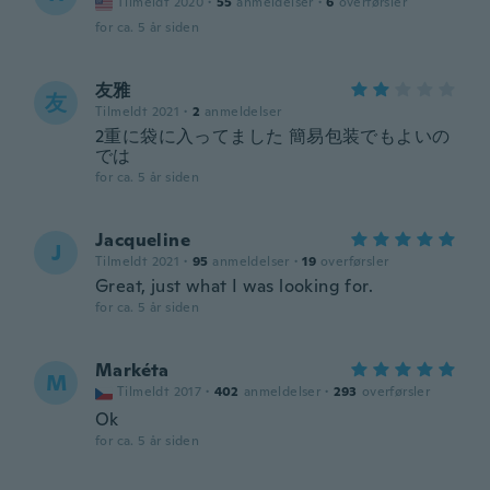
Tilmeldt 2020
·
55
anmeldelser
·
6
overførsler
for ca. 5 år siden
友雅
友
Tilmeldt 2021
·
2
anmeldelser
2重に袋に入ってました 簡易包装でもよいの
では
for ca. 5 år siden
Jacqueline
J
Tilmeldt 2021
·
95
anmeldelser
·
19
overførsler
Great, just what I was looking for.
for ca. 5 år siden
Markéta
M
Tilmeldt 2017
·
402
anmeldelser
·
293
overførsler
Ok
for ca. 5 år siden