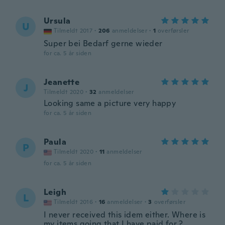
Ursula
U
Tilmeldt 2017
·
206
anmeldelser
·
1
overførsler
Super bei Bedarf gerne wieder
for ca. 5 år siden
Jeanette
J
Tilmeldt 2020
·
32
anmeldelser
Looking same a picture very happy
for ca. 5 år siden
Paula
P
Tilmeldt 2020
·
11
anmeldelser
for ca. 5 år siden
Leigh
L
Tilmeldt 2016
·
16
anmeldelser
·
3
overførsler
I never received this idem either. Where is
my items going that I have paid for ?