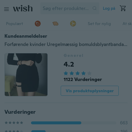
Log på
Populært
Set for nylig
At s
Kundeanmeldelser
Forførende kvinder Uregelmæssig bomuldsblyantbandage Nederdel Mini Bodycon Kort nederdel
Generel
4.2
1122 Vurderinger
Vis produktoplysninger
Vurderinger
663
196