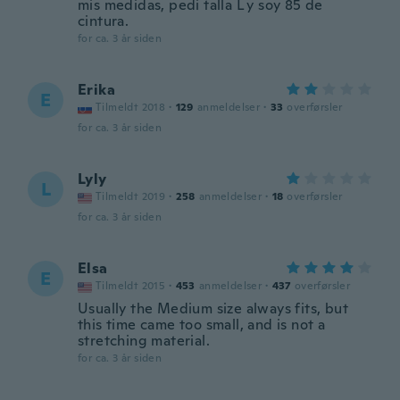
mis medidas, pedi talla L y soy 85 de
cintura.
for ca. 3 år siden
Erika
E
Tilmeldt 2018
·
129
anmeldelser
·
33
overførsler
for ca. 3 år siden
Lyly
L
Tilmeldt 2019
·
258
anmeldelser
·
18
overførsler
for ca. 3 år siden
Elsa
E
Tilmeldt 2015
·
453
anmeldelser
·
437
overførsler
Usually the Medium size always fits, but
this time came too small, and is not a
stretching material.
for ca. 3 år siden