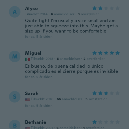
Alyse
A
Tilmeldt 2014
·
6
anmeldelser
·
3
overførsler
Quite tight I'm usually a size small and am
just able to squeeze into this. Maybe get a
size up if you want to be comfortable
for ca. 5 år siden
Miguel
M
Tilmeldt 2018
·
6
anmeldelser
·
2
overførsler
Es bueno, de buena calidad lo único
complicado es el cierre porque es invisible
for ca. 5 år siden
Sarah
S
Tilmeldt 2016
·
66
anmeldelser
·
5
overførsler
for ca. 5 år siden
Bethanie
B
Tilmeldt 2021
·
6
anmeldelser
·
1
overførsler