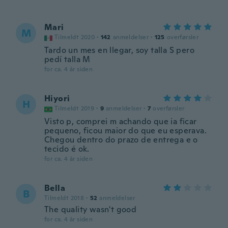
Mari
M
Tilmeldt 2020
·
142
anmeldelser
·
125
overførsler
Tardo un mes en llegar, soy talla S pero
pedí talla M
for ca. 4 år siden
Hiyori
H
Tilmeldt 2019
·
9
anmeldelser
·
7
overførsler
Visto p, comprei m achando que ia ficar
pequeno, ficou maior do que eu esperava.
Chegou dentro do prazo de entrega e o
tecido é ok.
for ca. 4 år siden
Bella
B
Tilmeldt 2018
·
52
anmeldelser
The quality wasn't good
for ca. 4 år siden