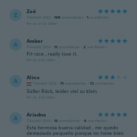
Zoë
Z
Tilmeldt 2022
·
108
anmeldelser
·
1
overførsler
for ca. et år siden
Amber
A
Tilmeldt 2016
·
11
anmeldelser
·
2
overførsler
Fit nice , really love it.
for ca. 3 år siden
Alina
A
Tilmeldt 2018
·
71
anmeldelser
·
12
overførsler
Süßer Röck, leider viel zu klein
for ca. 3 år siden
Ariadna
A
Tilmeldt 2018
·
13
anmeldelser
·
6
overførsler
Esta hermosa buena calidad , me quedo
demasiado pequeño porque no tome bien