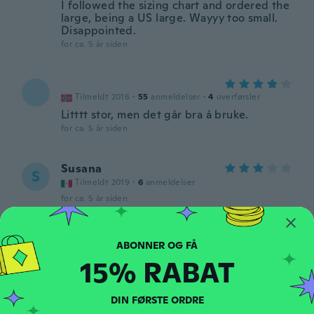
I followed the sizing chart and ordered the
large, being a US large. Wayyy too small.
Disappointed.
for ca. 5 år siden
Tilmeldt 2016
·
55
anmeldelser
·
4
overførsler
Litttt stor, men det går bra å bruke.
for ca. 5 år siden
Susana
S
Tilmeldt 2019
·
6
anmeldelser
for ca. 5 år siden
Fernanda
F
Tilmeldt 2020
·
5
anmeldelser
·
1
overførsler
15% RABAT
for ca. 5 år siden
DIN FØRSTE ORDRE
Silvana