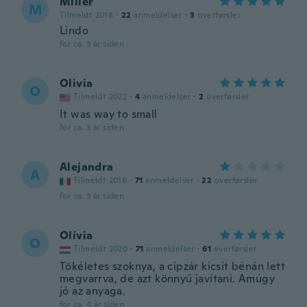
Miller
M
Tilmeldt 2018
·
22
anmeldelser
·
3
overførsler
Lindo
for ca. 3 år siden
Olivia
O
Tilmeldt 2022
·
4
anmeldelser
·
2
overførsler
It was way to small
for ca. 3 år siden
Alejandra
A
Tilmeldt 2016
·
71
anmeldelser
·
22
overførsler
for ca. 3 år siden
Olívia
O
Tilmeldt 2020
·
71
anmeldelser
·
61
overførsler
Tökéletes szoknya, a cipzár kicsit bénán lett
megvarrva, de azt könnyű javítani. Amúgy
jó az anyaga.
for ca. 4 år siden