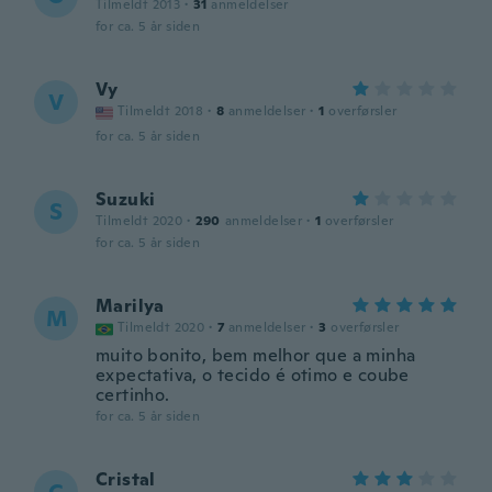
Tilmeldt 2013
·
31
anmeldelser
for ca. 5 år siden
Vy
V
Tilmeldt 2018
·
8
anmeldelser
·
1
overførsler
for ca. 5 år siden
Suzuki
S
Tilmeldt 2020
·
290
anmeldelser
·
1
overførsler
for ca. 5 år siden
Marilya
M
Tilmeldt 2020
·
7
anmeldelser
·
3
overførsler
muito bonito, bem melhor que a minha
expectativa, o tecido é otimo e coube
certinho.
for ca. 5 år siden
Cristal