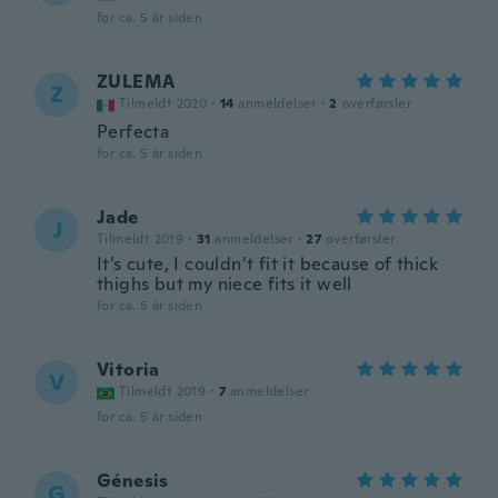
for ca. 5 år siden
ZULEMA
Z
Tilmeldt 2020
·
14
anmeldelser
·
2
overførsler
Perfecta
for ca. 5 år siden
Jade
J
Tilmeldt 2019
·
31
anmeldelser
·
27
overførsler
It’s cute, I couldn’t fit it because of thick
thighs but my niece fits it well
for ca. 5 år siden
Vitoria
V
Tilmeldt 2019
·
7
anmeldelser
for ca. 5 år siden
Génesis
G