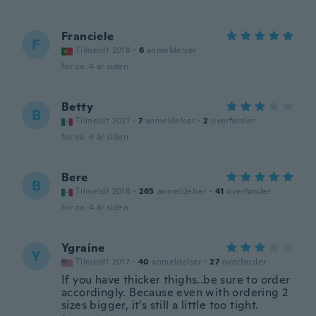
Franciele
F
Tilmeldt 2018
·
6
anmeldelser
for ca. 4 år siden
Betty
B
Tilmeldt 2021
·
7
anmeldelser
·
2
overførsler
for ca. 4 år siden
Bere
B
Tilmeldt 2018
·
265
anmeldelser
·
41
overførsler
for ca. 4 år siden
Ygraine
Y
Tilmeldt 2017
·
40
anmeldelser
·
27
overførsler
If you have thicker thighs..be sure to order
accordingly. Because even with ordering 2
sizes bigger, it’s still a little too tight.