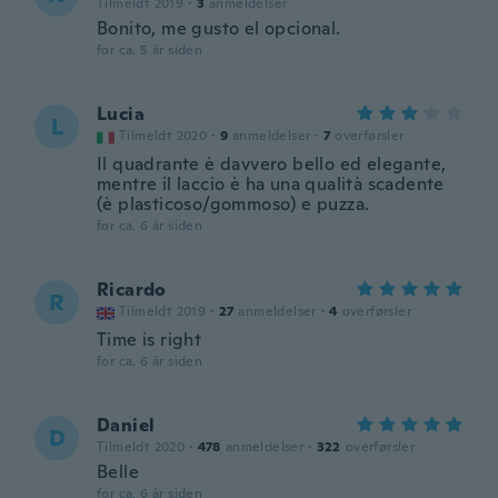
Tilmeldt 2019
·
3
anmeldelser
Bonito, me gusto el opcional.
for ca. 5 år siden
Lucia
L
Tilmeldt 2020
·
9
anmeldelser
·
7
overførsler
Il quadrante è davvero bello ed elegante,
mentre il laccio è ha una qualità scadente
(è plasticoso/gommoso) e puzza.
for ca. 6 år siden
Ricardo
R
Tilmeldt 2019
·
27
anmeldelser
·
4
overførsler
Time is right
for ca. 6 år siden
Daniel
D
Tilmeldt 2020
·
478
anmeldelser
·
322
overførsler
Belle
for ca. 6 år siden