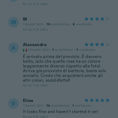
for ca. 5 år siden
M
M
Tilmeldt 2018
·
74
anmeldelser
·
8
overførsler
for ca. 5 år siden
Alessandra
A
Tilmeldt 2020
·
7
anmeldelser
·
7
overførsler
È arrivato prima del previsto. È davvero
bello, solo che quello rosa ha un colore
leggermente diverso rispetto alla foto!
Arriva già provvisto di batteria, basta solo
avviarlo. Credo che acquisterò anche gli
altri colori, soddisfatta!!
for ca. 5 år siden
Elma
E
Tilmeldt 2017
·
74
anmeldelser
·
1
overførsler
It looks fine and haven’t started it yet
for ca. 5 år siden