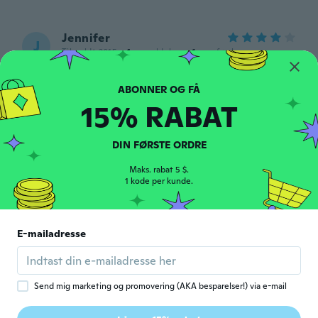
Jennifer
J
Tilmeldt 2015
·
4
anmeldelser
·
1
overførsler
Très belle montre pour 5$
for ca. 6 år siden
15% RABAT
Marcia
M
Tilmeldt 2019
·
12
anmeldelser
DIN FØRSTE ORDRE
Ok
for ca. 6 år siden
Maks. rabat 5 $.
1 kode per kunde.
tania
T
Tilmeldt 2017
·
8
anmeldelser
·
2
overførsler
E-mailadresse
Gostei, e muito bonito.
for ca. 6 år siden
Send mig marketing og promovering (AKA besparelser!) via e-mail
Maria Do Carmo
M
Tilmeldt 2019
·
11
anmeldelser