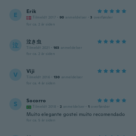
Erik
E
Tilmeldt 2017
·
90
anmeldelser
·
3
overførsler
for ca. 2 år siden
泣き虫
泣
Tilmeldt 2021
·
163
anmeldelser
for ca. 2 år siden
Viji
V
Tilmeldt 2016
·
130
anmeldelser
for ca. 4 år siden
Socorro
S
Tilmeldt 2018
·
2
anmeldelser
·
1
overførsler
Muito elegante gostei muito recomendado
for ca. 5 år siden