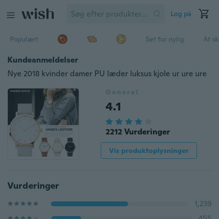
Log på
Populært
Set for nylig
At s
Kundeanmeldelser
Nye 2018 kvinder damer PU læder luksus kjole ur ure ure
Generel
4.1
2212 Vurderinger
Vis produktoplysninger
Vurderinger
1,239
455