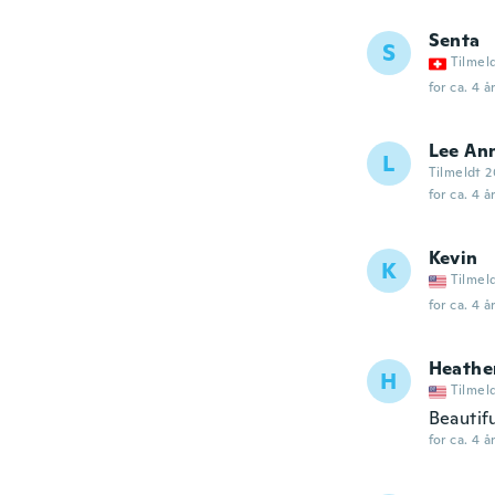
Senta
S
Tilmel
for ca. 4 å
Lee An
L
Tilmeldt 
for ca. 4 å
Kevin
K
Tilmel
for ca. 4 å
Heathe
H
Tilmel
Beautif
for ca. 4 å