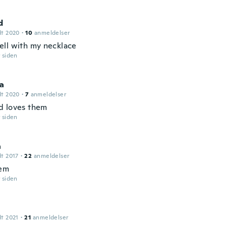
d
dt 2020
·
10
anmeldelser
ll with my necklace
r siden
a
dt 2020
·
7
anmeldelser
 loves them
r siden
a
dt 2017
·
22
anmeldelser
hem
r siden
dt 2021
·
21
anmeldelser