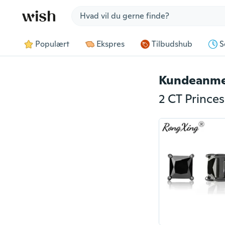
Jump to section
Populært
Ekspres
Tilbudshub
S
Kundeanme