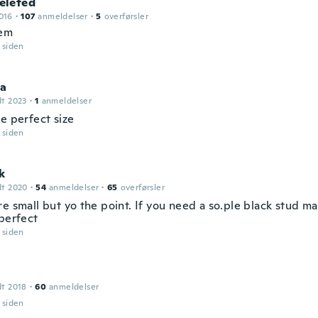
leted
016
·
107
anmeldelser
·
5
overførsler
hem
r siden
ia
dt 2023
·
1
anmeldelser
e perfect size
r siden
k
dt 2020
·
54
anmeldelser
·
65
overførsler
e small but yo the point. If you need a so.ple black stud ma
 perfect
r siden
dt 2018
·
60
anmeldelser
r siden