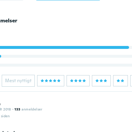
melser
Mest nyttigt
a
dt 2018
·
133
anmeldelser
r siden