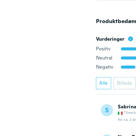
Produktbedøm
Vurderinger
Positiv
Neutral
Negativ
Alle
Billede
Sabrin
S
Tilmel
for ca. 2 å