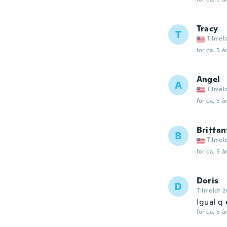
Tracy
T
Tilmel
for ca. 5 å
Angel
A
Tilmel
for ca. 5 å
Brittan
B
Tilmel
for ca. 5 å
Doris
D
Tilmeldt 2
Igual q 
for ca. 5 å