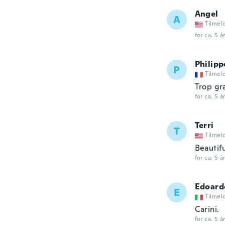
Angel
A
Tilmel
for ca. 5 å
Philipp
P
Tilmel
Trop gr
for ca. 5 å
Terri
T
Tilmel
Beautifu
for ca. 5 å
Edoard
E
Tilmel
Carini.
for ca. 5 å