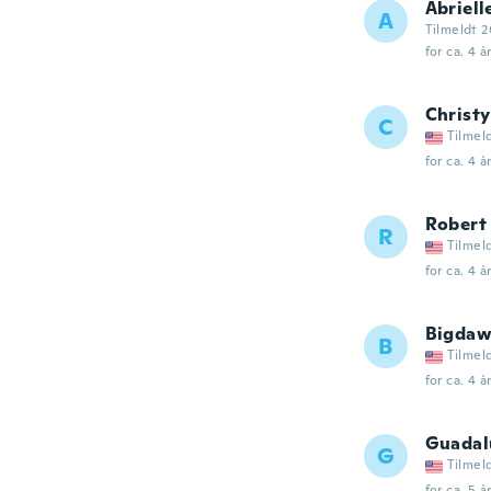
Abriell
A
Tilmeldt 2
for ca. 4 å
Christy
C
Tilmel
for ca. 4 å
Robert
R
Tilmel
for ca. 4 å
Bigda
B
Tilmel
for ca. 4 å
Guadal
G
Tilmel
for ca. 5 å