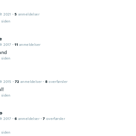
dt 2021
·
5
anmeldelser
r siden
e
dt 2017
·
11
anmeldelser
and
r siden
dt 2015
·
72
anmeldelser
·
8
overførsler
l!
r siden
o
dt 2017
·
6
anmeldelser
·
7
overførsler
r siden