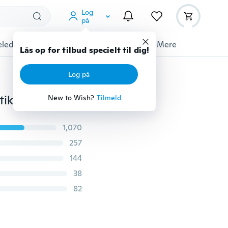
Log
på
ledyrstilbehør
Gadgets
Værktøj
Mere
Lås op for tilbud specielt til dig!
Log på
2 CT Princess Cut sort diamant 925 sølv sort guld ørestikker cool mænd kvinder Stud øreringe
New to Wish?
Tilmeld
1,070
257
144
38
82