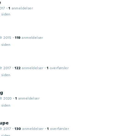
e
017
·
1
anmeldelser
r siden
dt 2015
·
119
anmeldelser
r siden
dt 2017
·
122
anmeldelser
·
1
overførsler
r siden
wg
dt 2020
·
1
anmeldelser
r siden
upe
dt 2017
·
130
anmeldelser
·
1
overførsler
r siden