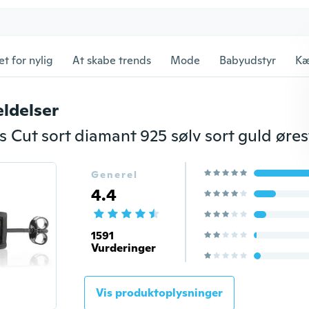
et for nylig
At skabe trends
Mode
Babyudstyr
Kæ
ldelser
Generel
4.4
1591
Vurderinger
Vis produktoplysninger