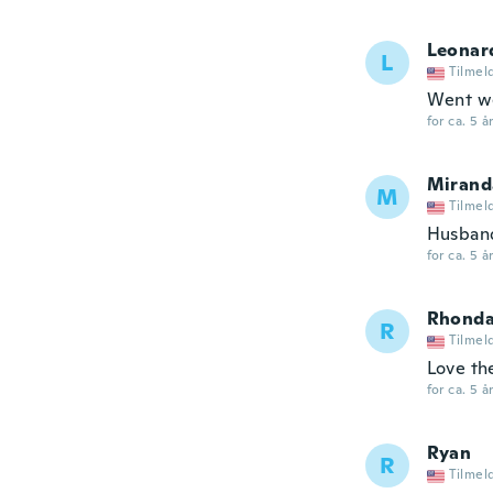
Leonar
L
Tilmel
Went we
for ca. 5 å
Mirand
M
Tilmel
Husband
for ca. 5 å
Rhond
R
Tilmel
Love t
for ca. 5 å
Ryan
R
Tilmel