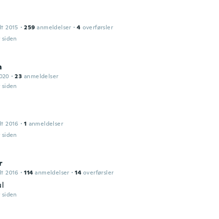
dt 2015
·
259
anmeldelser
·
4
overførsler
r siden
n
2020
·
23
anmeldelser
r siden
dt 2016
·
1
anmeldelser
r siden
r
dt 2016
·
114
anmeldelser
·
14
overførsler
ul
r siden