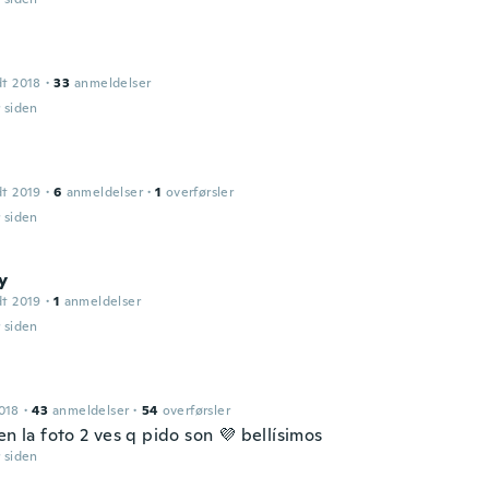
dt 2018
·
33
anmeldelser
r siden
dt 2019
·
6
anmeldelser
·
1
overførsler
r siden
y
dt 2019
·
1
anmeldelser
r siden
018
·
43
anmeldelser
·
54
overførsler
en la foto 2 ves q pido son 💜 bellísimos
r siden