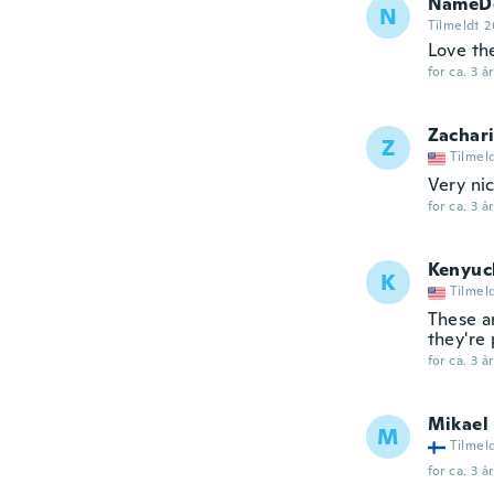
NameDe
N
Tilmeldt 2
Love t
for ca. 3 å
Zachar
Z
Tilmel
Very nic
for ca. 3 å
Kenyuc
K
Tilmel
These ar
they're
for ca. 3 å
Mikael
M
Tilmel
for ca. 3 å