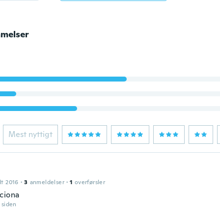
melser
Mest nyttigt
dt 2016
·
3
anmeldelser
·
1
overførsler
ciona
r siden