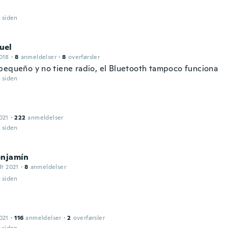
r siden
uel
018
·
8
anmeldelser
·
8
overførsler
pequeño y no tiene radio, el Bluetooth tampoco funciona
r siden
021
·
222
anmeldelser
r siden
enjamín
dt 2021
·
8
anmeldelser
r siden
021
·
116
anmeldelser
·
2
overførsler