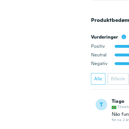
Produktbedøm
Vurderinger
Positiv
Neutral
Negativ
Alle
Billede
Tiago
T
Tilmel
Não fun
for ca. 2 å