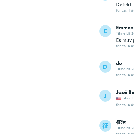
Defekt
for ca. 4 å
Emman
E
Tilmeldt 2
Es muy 
for ca. 4 å
do
D
Tilmeldt 2
for ca. 4 å
José B
J
Tilmel
for ca. 4 å
征治
征
Tilmeldt 2