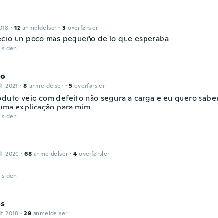
018
·
12
anmeldelser
·
3
overførsler
ció un poco mas pequeño de lo que esperaba
r siden
do
dt 2021
·
8
anmeldelser
·
5
overførsler
oduto veio com defeito não segura a carga e eu quero sabe
uma explicação para mim
r siden
dt 2020
·
68
anmeldelser
·
4
overførsler
r siden
os
dt 2018
·
29
anmeldelser