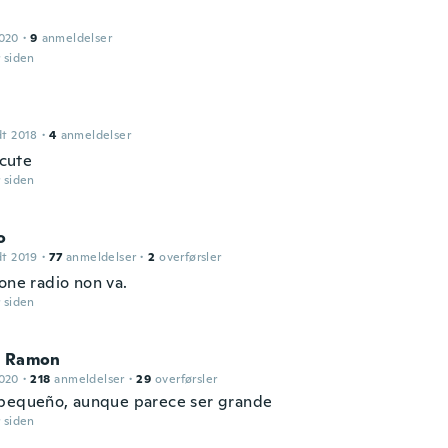
2020
·
9
anmeldelser
r siden
dt 2018
·
4
anmeldelser
 cute
r siden
o
dt 2019
·
77
anmeldelser
·
2
overførsler
one radio non va.
r siden
o Ramon
2020
·
218
anmeldelser
·
29
overførsler
pequeño, aunque parece ser grande
r siden