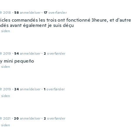
dt 2018
·
58
anmeldelser
·
17
overførsler
ticles commandés les trois ont fonctionné 3heure, et d'autre
és avant également je suis déçu
r siden
dt 2019
·
54
anmeldelser
·
2
overførsler
y mini pequeño
r siden
dt 2019
·
24
anmeldelser
·
1
overførsler
r siden
dt 2021
·
20
anmeldelser
·
2
overførsler
r siden