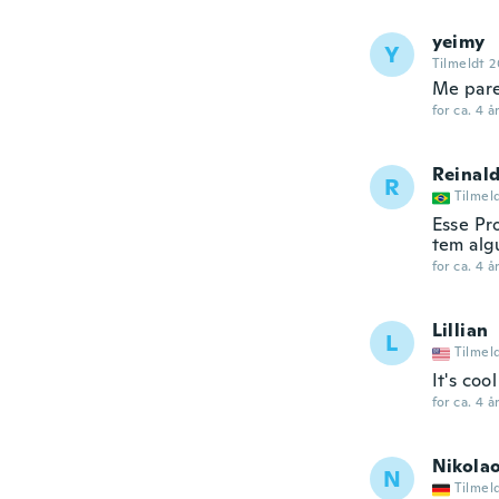
yeimy
Y
Tilmeldt 2
Me pare
for ca. 4 å
Reinal
R
Tilmel
Esse Pr
tem alg
for ca. 4 å
Lillian
L
Tilmel
It's cool
for ca. 4 å
Nikola
N
Tilmel