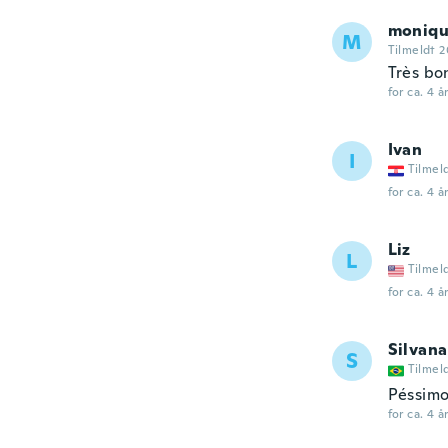
moniq
M
Tilmeldt 2
Très bo
for ca. 4 å
Ivan
I
Tilmel
for ca. 4 å
Liz
L
Tilmel
for ca. 4 å
Silvana
S
Tilmel
Péssim
for ca. 4 å