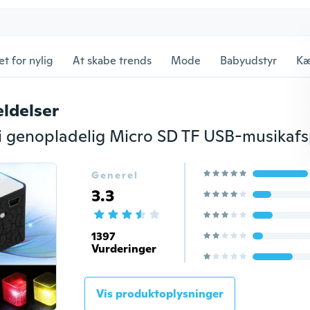
et for nylig
At skabe trends
Mode
Babyudstyr
Kæ
ldelser
Generel
3.3
1397
Vurderinger
Vis produktoplysninger