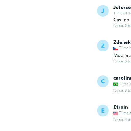
Jefers
J
Tilmeldt 2
Casi no
for ca. 3 å
Zdenek
Z
Tilmel
Moc mal
for ca. 3 å
carolin
C
Tilmel
for ca. 3 å
Efrain
E
Tilmel
for ca. 4 å