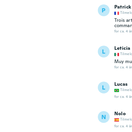
Patrick
P
Tilmel
Trois ar
command
for ca. 4 å
Leticia
L
Tilmel
Muy mu
for ca. 4 å
Lucas
L
Tilmel
for ca. 4 å
Nolo
N
Tilmel
for ca. 4 å