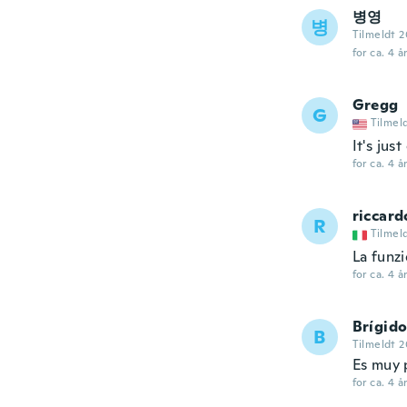
병영
병
Tilmeldt 
for ca. 4 å
Gregg
G
Tilmel
It's just
for ca. 4 å
riccard
R
Tilmel
La funzi
for ca. 4 å
Brígid
B
Tilmeldt 
Es muy 
for ca. 4 å