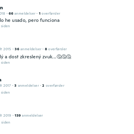
on
018
·
66
anmeldelser
·
1
overførsler
 lo he usado, pero funciona
r siden
dt 2015
·
36
anmeldelser
·
8
overførsler
ý a dost zkreslený zvuk...🤔🤔🤔
r siden
a
dt 2017
·
3
anmeldelser
·
2
overførsler
r siden
dt 2019
·
139
anmeldelser
r siden