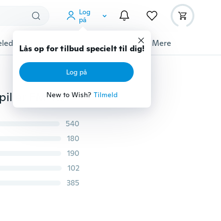
Log
på
ledyrstilbehør
Gadgets
Værktøj
Mere
Lås op for tilbud specielt til dig!
Log på
5 farver mini genopladelig Micro SD TF USB-musikafspiller FM-radio MP3-understøttelseshukommelseskort (hvid, gul, blå, lyserød, sort)
New to Wish?
Tilmeld
540
180
190
102
385