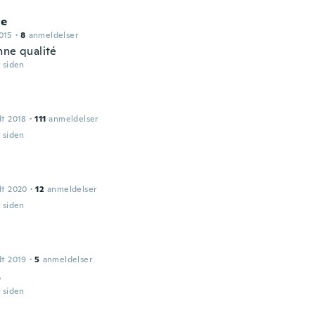
ue
015
·
8
anmeldelser
nne qualité
r siden
dt 2018
·
111
anmeldelser
r siden
dt 2020
·
12
anmeldelser
r siden
dt 2019
·
5
anmeldelser
o
r siden