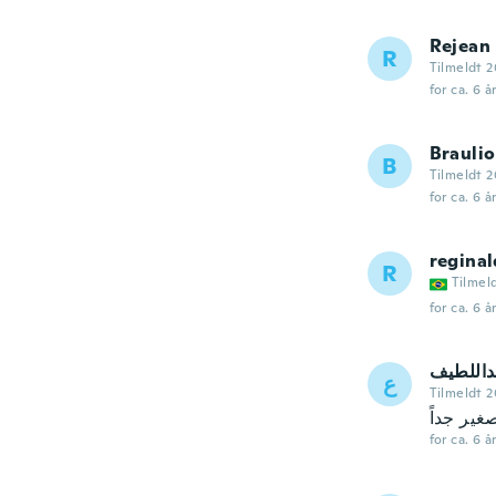
Rejean
R
Tilmeldt 2
for ca. 6 å
Braulio
B
Tilmeldt 2
for ca. 6 å
regina
R
Tilmel
for ca. 6 å
داللطيف
ع
Tilmeldt 2
غير جداً
for ca. 6 å