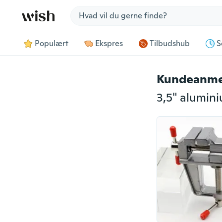
Jump to section
Populært
Ekspres
Tilbudshub
S
Kundeanme