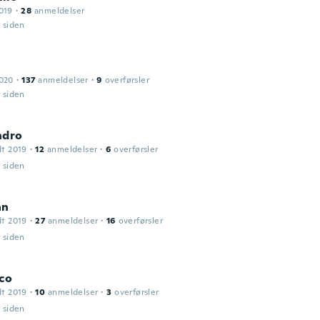
019
·
28
anmeldelser
r siden
2020
·
137
anmeldelser
·
9
overførsler
r siden
ndro
dt 2019
·
12
anmeldelser
·
6
overførsler
r siden
an
dt 2019
·
27
anmeldelser
·
16
overførsler
r siden
co
dt 2019
·
10
anmeldelser
·
3
overførsler
r siden