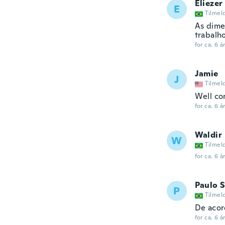
Eliezer
E
Tilmel
As dime
trabalh
for ca. 6 å
Jamie
J
Tilmel
Well co
for ca. 6 å
Waldir
W
Tilmel
for ca. 6 å
Paulo 
P
Tilmel
De acor
for ca. 6 å