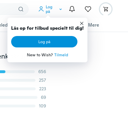
Log
på
ledyrstilbehør
Gadgets
Værktøj
Mere
Lås op for tilbud specielt til dig!
Log på
3,5" aluminium små juveler-hobbyklemme på bordbænk skruestik Mini værktøjsskruestik
New to Wish?
Tilmeld
656
257
223
69
109