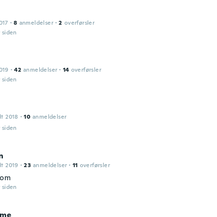
017
·
8
anmeldelser
·
2
overførsler
r siden
019
·
42
anmeldelser
·
14
overførsler
r siden
dt 2018
·
10
anmeldelser
r siden
n
dt 2019
·
23
anmeldelser
·
11
overførsler
bom
r siden
ume