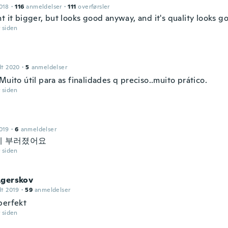
018
·
116
anmeldelser
·
111
overførsler
t it bigger, but looks good anyway, and it's quality looks g
r siden
dt 2020
·
5
anmeldelser
Muito útil para as finalidades q preciso..muito prático.
r siden
019
·
6
anmeldelser
에 부러졌어요
r siden
Agerskov
dt 2019
·
59
anmeldelser
perfekt
r siden