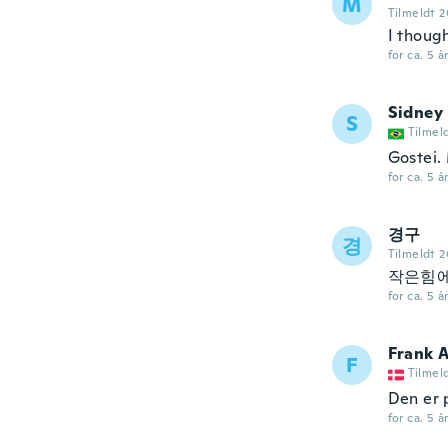
M
Tilmeldt 2
I though
for ca. 5 å
Sidney
S
Tilmel
Gostei. 
for ca. 5 å
경구
경
Tilmeldt 2
작은힘
for ca. 5 å
Frank 
F
Tilmel
Den er 
for ca. 5 å