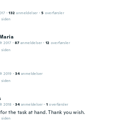
017
·
132
anmeldelser
·
5
overførsler
r siden
Maria
dt 2017
·
87
anmeldelser
·
12
overførsler
r siden
dt 2019
·
34
anmeldelser
r siden
s
dt 2018
·
34
anmeldelser
·
1
overførsler
for the task at hand. Thank you wish.
r siden