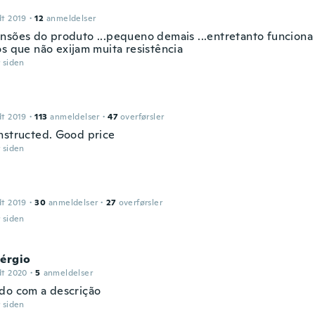
dt 2019
·
12
anmeldelser
nsões do produto ...pequeno demais ...entretanto funcion
os que não exijam muita resistência
r siden
dt 2019
·
113
anmeldelser
·
47
overførsler
nstructed. Good price
r siden
dt 2019
·
30
anmeldelser
·
27
overførsler
r siden
Sérgio
dt 2020
·
5
anmeldelser
do com a descrição
r siden