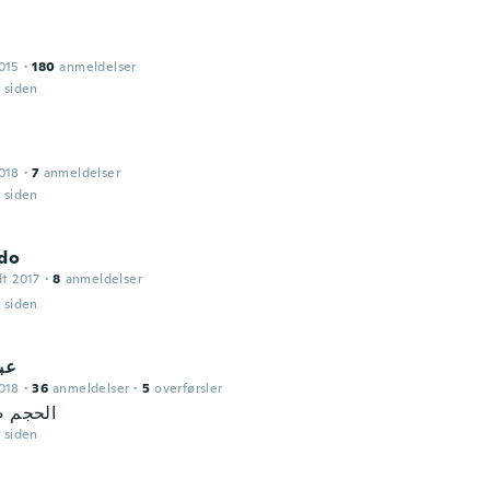
015
·
180
anmeldelser
r siden
018
·
7
anmeldelser
r siden
ldo
dt 2017
·
8
anmeldelser
r siden
عب
018
·
36
anmeldelser
·
5
overførsler
الحجم ص
r siden