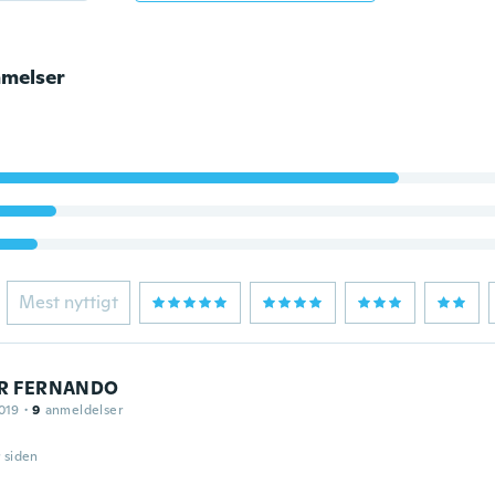
melser
Mest nyttigt
R FERNANDO
019
·
9
anmeldelser
r siden