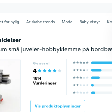
et for nylig
At skabe trends
Mode
Babyudstyr
Kæ
ldelser
Generel
4
1314
Vurderinger
Vis produktoplysninger