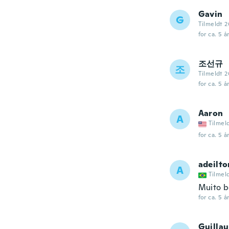
Gavin
G
Tilmeldt 2
for ca. 5 å
조선규
조
Tilmeldt 2
for ca. 5 å
Aaron
A
Tilmel
for ca. 5 å
adeilto
A
Tilmel
Muito 
for ca. 5 å
Guilla