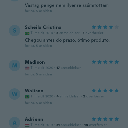
Vastag penge nem ilyenre számítottam
for ca. 5 år siden
Scheila Cristina
S
Tilmeldt 2018
·
2
anmeldelser
·
1
overførsler
Chegou antes do prazo, ótimo produto.
for ca. 5 år siden
Madison
M
Tilmeldt 2020
·
17
anmeldelser
for ca. 5 år siden
Walison
W
Tilmeldt 2020
·
4
anmeldelser
·
2
overførsler
for ca. 5 år siden
Adrienn
A
Tilmeldt 2019
·
21
anmeldelser
·
19
overførsler