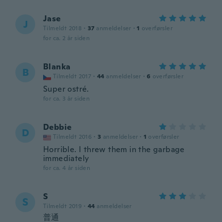
Jase
J
Tilmeldt 2018
·
37
anmeldelser
·
1
overførsler
for ca. 2 år siden
Blanka
B
Tilmeldt 2017
·
44
anmeldelser
·
6
overførsler
Super ostré.
for ca. 3 år siden
Debbie
D
Tilmeldt 2016
·
3
anmeldelser
·
1
overførsler
Horrible. I threw them in the garbage
immediately
for ca. 4 år siden
S
S
Tilmeldt 2019
·
44
anmeldelser
普通