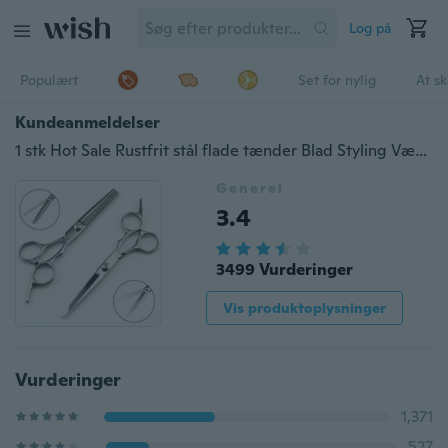
Log på
Populært
Set for nylig
At s
Kundeanmeldelser
1 stk Hot Sale Rustfrit stål flade tænder Blad Styling Værktøj Hårsaks Tyndere Hårskæresaks Vælg mellem 1 stk skæresaks eller 1 stk tyndt saks
Generel
3.4
3499 Vurderinger
Vis produktoplysninger
Vurderinger
1,371
527