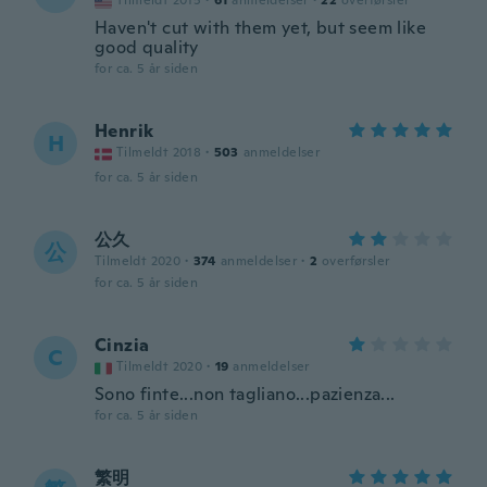
Tilmeldt 2015
·
61
anmeldelser
·
22
overførsler
Haven't cut with them yet, but seem like
good quality
for ca. 5 år siden
Henrik
H
Tilmeldt 2018
·
503
anmeldelser
for ca. 5 år siden
公久
公
Tilmeldt 2020
·
374
anmeldelser
·
2
overførsler
for ca. 5 år siden
Cinzia
C
Tilmeldt 2020
·
19
anmeldelser
Sono finte...non tagliano...pazienza...
for ca. 5 år siden
繁明