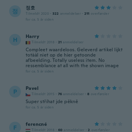
정호
정
Tilmeldt 2020
·
322
anmeldelser
·
211
overførsler
for ca. 5 år siden
Harry
H
Tilmeldt 2018
·
21
anmeldelser
Compleet waardeloos. Geleverd artikel lijkt
totààl niet op de hier getoonde
afbeelding. Totally useless item. No
ressemblance at all with the shown image
for ca. 5 år siden
Pavel
P
Tilmeldt 2015
·
76
anmeldelser
·
8
overførsler
Super stříhat jde pěkně
for ca. 5 år siden
ferencné
F
Tilmeldt 2018
·
60
anmeldelser
·
2
overførsler