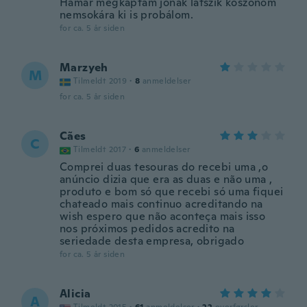
Hamar megkaptam jónak látszik köszönöm
nemsokára ki is probálom.
for ca. 5 år siden
Marzyeh
M
Tilmeldt 2019
·
8
anmeldelser
for ca. 5 år siden
Cães
C
Tilmeldt 2017
·
6
anmeldelser
Comprei duas tesouras do recebi uma ,o
anúncio dizia que era as duas e não uma ,
produto e bom só que recebi só uma fiquei
chateado mais continuo acreditando na
wish espero que não aconteça mais isso
nos próximos pedidos acredito na
seriedade desta empresa, obrigado
for ca. 5 år siden
Alicia
A