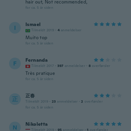
hair out, Not recommended,
for ca. 5 år siden
Ismael
I
Tilmeldt 2019
·
4
anmeldelser
Muito top
for ca. 5 år siden
Fernanda
F
Tilmeldt 2017
·
397
anmeldelser
·
8
overførsler
Très pratique
for ca. 5 år siden
正春
正
Tilmeldt 2019
·
23
anmeldelser
·
2
overførsler
for ca. 5 år siden
Nikoletta
N
Tilmeldt 2019
·
95
anmeldelser
·
1
overførsler