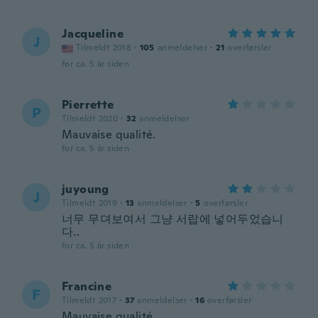
Jacqueline
J
Tilmeldt 2018
·
105
anmeldelser
·
21
overførsler
for ca. 5 år siden
Pierrette
P
Tilmeldt 2020
·
32
anmeldelser
Mauvaise qualité.
for ca. 5 år siden
juyoung
J
Tilmeldt 2019
·
13
anmeldelser
·
5
overførsler
너무 무뎌보여서 그냥 서랍에 넣어두었습니
다..
for ca. 5 år siden
Francine
F
Tilmeldt 2017
·
37
anmeldelser
·
16
overførsler
Mauvaise qualité