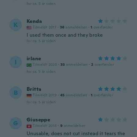
for ca. 5 år siden
Kenda
K
Tilmeldt 2017
·
36
anmeldelser
·
1
overførsler
I used them once and they broke
for ca. 5 år siden
irlane
I
Tilmeldt 2020
·
33
anmeldelser
·
2
overførsler
for ca. 5 år siden
Britta
B
Tilmeldt 2019
·
45
anmeldelser
·
1
overførsler
for ca. 5 år siden
Giuseppe
G
Tilmeldt 2018
·
9
anmeldelser
Unusable, does not cut instead it tears the