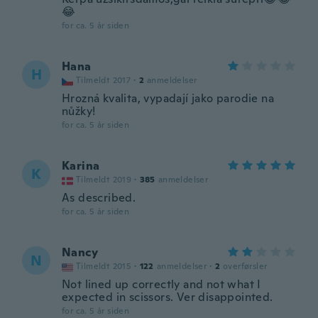
😂
for ca. 5 år siden
Hana
H
Tilmeldt 2017
·
2
anmeldelser
Hrozná kvalita, vypadají jako parodie na
nůžky!
for ca. 5 år siden
Karina
K
Tilmeldt 2019
·
385
anmeldelser
As described.
for ca. 5 år siden
Nancy
N
Tilmeldt 2015
·
122
anmeldelser
·
2
overførsler
Not lined up correctly and not what I
expected in scissors. Ver disappointed.
for ca. 5 år siden