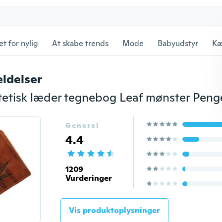
et for nylig
At skabe trends
Mode
Babyudstyr
Kæ
ldelser
Generel
4.4
1209
Vurderinger
Vis produktoplysninger