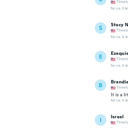
Tilmel
for ca. 3 å
Stacy 
S
Tilmel
for ca. 4 å
Ezequi
E
Tilmel
for ca. 4 å
Brandi
B
Tilmel
It is a 
for ca. 4 å
Israel
I
Tilmel