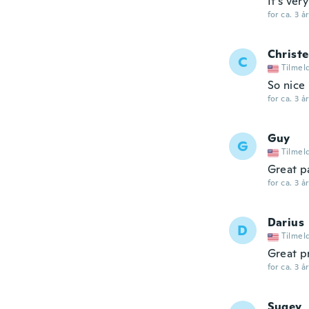
It's ver
for ca. 3 å
Christ
C
Tilmel
So nice
for ca. 3 å
Guy
G
Tilmel
Great p
for ca. 3 å
Darius
D
Tilmel
Great p
for ca. 3 å
Sugey