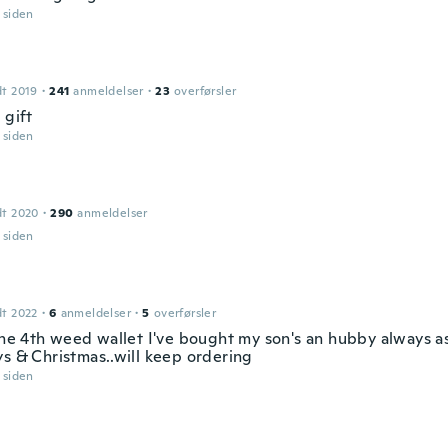
r siden
dt 2019
·
241
anmeldelser
·
23
overførsler
 gift
r siden
dt 2020
·
290
anmeldelser
r siden
dt 2022
·
6
anmeldelser
·
5
overførsler
the 4th weed wallet I've bought my son's an hubby always ask
ys & Christmas..will keep ordering
r siden