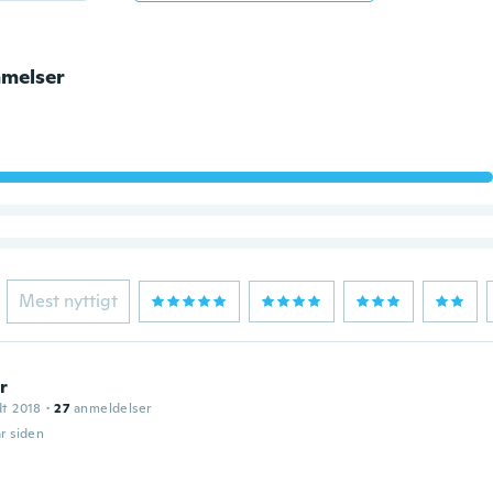
melser
Mest nyttigt
r
dt 2018
·
27
anmeldelser
år siden