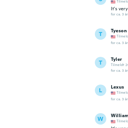
Tilmel
It's ver
for ca. 3 å
Tyeson
T
Tilmel
for ca. 3 å
Tyler
T
Tilmeldt 
for ca. 3 å
Lexus
L
Tilmel
for ca. 3 å
Willia
W
Tilmel