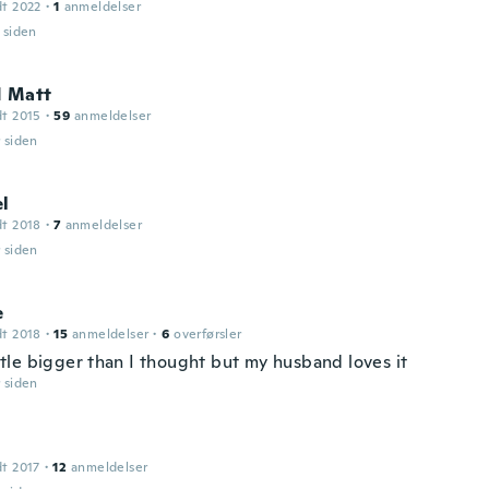
dt 2022
·
1
anmeldelser
r siden
N Matt
dt 2015
·
59
anmeldelser
r siden
el
dt 2018
·
7
anmeldelser
r siden
e
dt 2018
·
15
anmeldelser
·
6
overførsler
little bigger than I thought but my husband loves it
r siden
dt 2017
·
12
anmeldelser