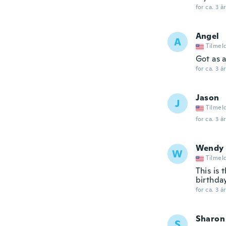
for ca. 3 å
Angel
A
Tilmel
Got as a
for ca. 3 å
Jason
J
Tilmel
for ca. 3 å
Wendy
W
Tilmel
This is 
birthda
for ca. 3 å
Sharon
S