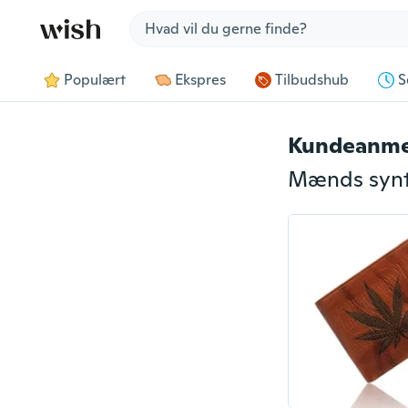
Jump to section
Populært
Ekspres
Tilbudshub
S
Kundeanme