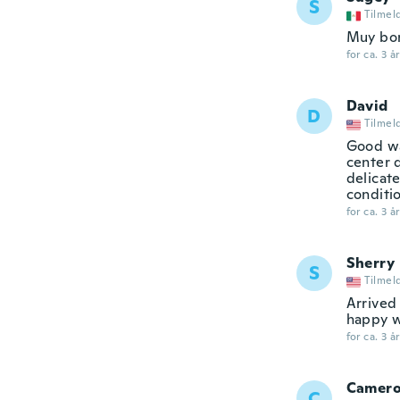
S
Tilmel
Muy bo
for ca. 3 å
David
D
Tilmel
Good wal
center d
delicate
conditio
for ca. 3 å
Sherry
S
Tilmel
Arrived 
happy wi
for ca. 3 å
Camer
C