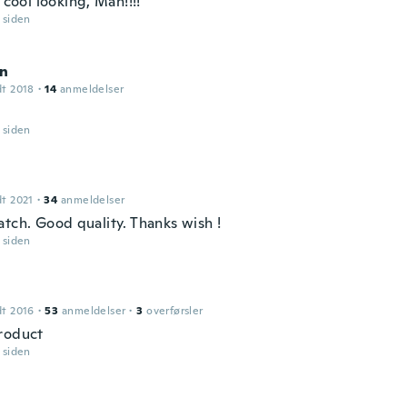
y cool looking, Man!!!!
r siden
en
dt 2018
·
14
anmeldelser
r siden
dt 2021
·
34
anmeldelser
atch. Good quality. Thanks wish !
r siden
dt 2016
·
53
anmeldelser
·
3
overførsler
roduct
r siden