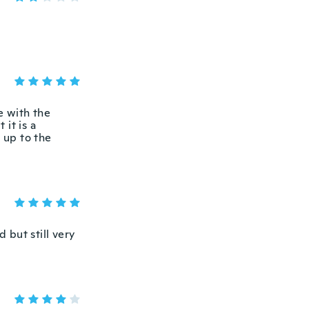
e with the
 it is a
 up to the
 but still very