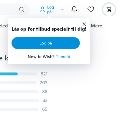
Log
på
ledyrstilbehør
Gadgets
Værktøj
Mere
Lås op for tilbud specielt til dig!
Log på
Mænds syntetisk læder tegnebog Leaf mønster Penge lommer Kredit / ID-kortholder pung kreative mandlige korte tegnebøger
New to Wish?
Tilmeld
821
203
88
32
65