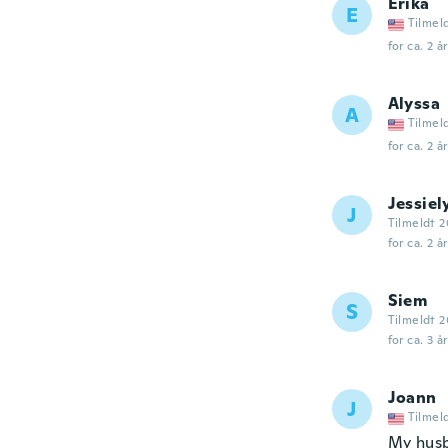
Erika
E
Tilmel
for ca. 2 å
Alyssa
A
Tilmel
for ca. 2 å
Jessiel
J
Tilmeldt 2
for ca. 2 å
Siem
S
Tilmeldt 2
for ca. 3 å
Joann
J
Tilmel
My husb