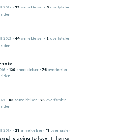
dt 2017
·
23
anmeldelser
·
6
overførsler
r siden
dt 2021
·
44
anmeldelser
·
2
overførsler
r siden
ynnie
016
·
129
anmeldelser
·
76
overførsler
r siden
021
·
48
anmeldelser
·
23
overførsler
r siden
dt 2017
·
21
anmeldelser
·
11
overførsler
and is going to love it thanks