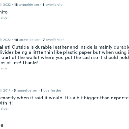
dt 2022
·
13
anmeldelser
·
3
overførsler
nito
r siden
dt 2022
·
10
anmeldelser
·
7
overførsler
let! Outside is durable leather and inside is mainly durabl
ivider being a littte thin like plastic paper but when using it
 part of the wallet where you put the cash so it should hold
ns of use! Thanks!
r siden
dt 2017
·
3
anmeldelser
·
1
overførsler
exactly when it said it would. It's a bit bigger than expected
th it!
r siden
on