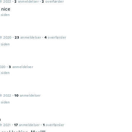
dt 2022
·
2
anmeldelser
·
2
overførsler
y nice
r siden
dt 2020
·
23
anmeldelser
·
4
overførsler
r siden
2020
·
3
anmeldelser
r siden
dt 2022
·
10
anmeldelser
r siden
m
dt 2021
·
17
anmeldelser
·
1
overførsler