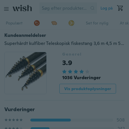
Log på
Populært
Set for nylig
At s
Kundeanmeldelser
Superhårdt kulfiber Teleskopisk fiskestang 3,6 m 4,5 m 5,4 m 6,3 m Ultralight spindestang fiskestang
Generel
3.9
1036 Vurderinger
Vis produktoplysninger
Vurderinger
508
242