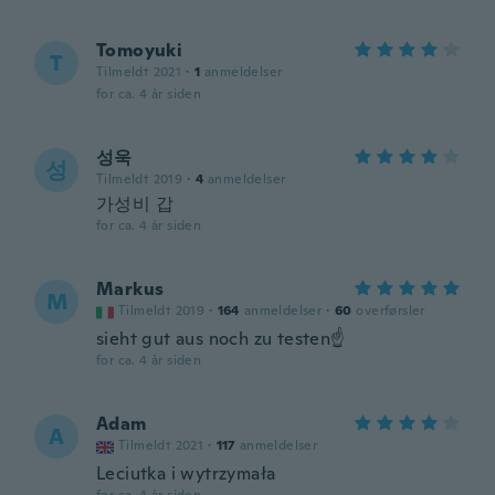
Tomoyuki
T
Tilmeldt 2021
·
1
anmeldelser
for ca. 4 år siden
성욱
성
Tilmeldt 2019
·
4
anmeldelser
가성비 갑
for ca. 4 år siden
Markus
M
Tilmeldt 2019
·
164
anmeldelser
·
60
overførsler
sieht gut aus noch zu testen☝️
for ca. 4 år siden
Adam
A
Tilmeldt 2021
·
117
anmeldelser
Leciutka i wytrzymała