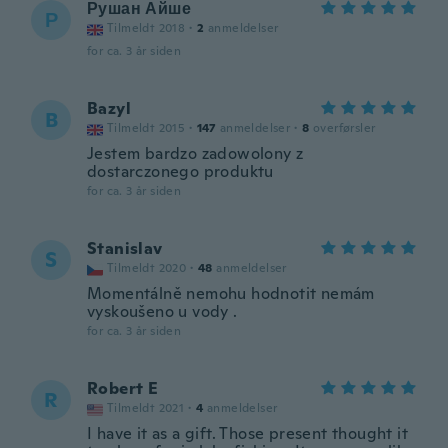
Рушан Айше
Р
Tilmeldt 2018
·
2
anmeldelser
for ca. 3 år siden
Bazyl
B
Tilmeldt 2015
·
147
anmeldelser
·
8
overførsler
Jestem bardzo zadowolony z
dostarczonego produktu
for ca. 3 år siden
Stanislav
S
Tilmeldt 2020
·
48
anmeldelser
Momentálně nemohu hodnotit nemám
vyskoušeno u vody .
for ca. 3 år siden
Robert E
R
Tilmeldt 2021
·
4
anmeldelser
I have it as a gift. Those present thought it