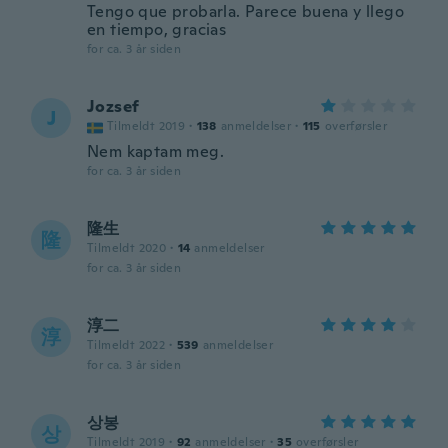
Tengo que probarla. Parece buena y llego
en tiempo, gracias
for ca. 3 år siden
Jozsef
J
Tilmeldt 2019
·
138
anmeldelser
·
115
overførsler
Nem kaptam meg.
for ca. 3 år siden
隆生
隆
Tilmeldt 2020
·
14
anmeldelser
for ca. 3 år siden
淳二
淳
Tilmeldt 2022
·
539
anmeldelser
for ca. 3 år siden
상봉
상
Tilmeldt 2019
·
92
anmeldelser
·
35
overførsler