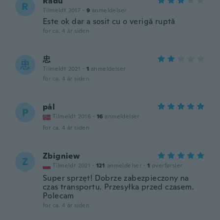
Radu
R
Tilmeldt 2017
·
9
anmeldelser
Este ok dar a sosit cu o verigă ruptă
for ca. 4 år siden
忠
忠
Tilmeldt 2021
·
1
anmeldelser
for ca. 4 år siden
pål
P
Tilmeldt 2016
·
16
anmeldelser
for ca. 4 år siden
Zbigniew
Z
Tilmeldt 2021
·
121
anmeldelser
·
1
overførsler
Super sprzęt! Dobrze zabezpieczony na
czas transportu. Przesyłka przed czasem.
Polecam
for ca. 4 år siden