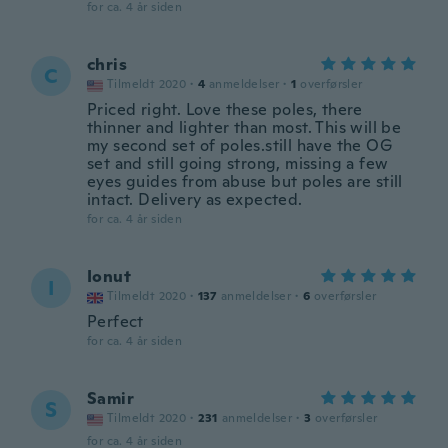
for ca. 4 år siden
chris
C
Tilmeldt 2020
·
4
anmeldelser
·
1
overførsler
Priced right. Love these poles, there
thinner and lighter than most. This will be
my second set of poles.still have the OG
set and still going strong, missing a few
eyes guides from abuse but poles are still
intact. Delivery as expected.
for ca. 4 år siden
Ionut
I
Tilmeldt 2020
·
137
anmeldelser
·
6
overførsler
Perfect
for ca. 4 år siden
Samir
S
Tilmeldt 2020
·
231
anmeldelser
·
3
overførsler
for ca. 4 år siden