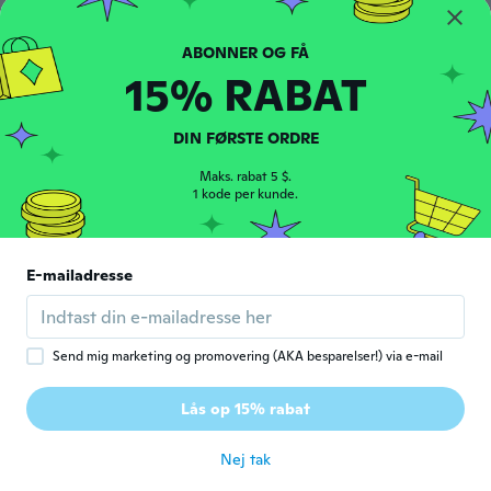
Andrey
A
Tilmeldt 2017
·
241
anmeldelser
·
17
overførsler
for ca. 4 år siden
15% RABAT
Christoph
DIN FØRSTE ORDRE
C
Tilmeldt 2019
·
34
anmeldelser
Maks. rabat 5 $.
for ca. 4 år siden
1 kode per kunde.
ともひろ
と
Tilmeldt 2019
·
7
anmeldelser
E-mailadresse
見ためは、良さげ! 後は、使って見てからか
な 6.3mで３号の磯竿 サビキで、使う
for ca. 4 år siden
Send mig marketing og promovering (AKA besparelser!) via e-mail
Miklós
M
Lås op 15% rabat
Tilmeldt 2021
·
3
anmeldelser
for ca. 4 år siden
Nej tak