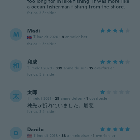
too long for in lake fishing. It was more like
a ocean fisherman fishing from the shore.
for ca. 3 år siden
Madi
M
Tilmeldt 2020
·
9
anmeldelser
for ca. 3 år siden
和成
和
Tilmeldt 2020
·
339
anmeldelser
·
15
overførsler
for ca. 3 år siden
太郎
太
Tilmeldt 2021
·
25
anmeldelser
·
1
overførsler
穂先が折れていました。最悪
for ca. 3 år siden
Danilo
D
Tilmeldt 2018
·
33
anmeldelser
·
1
overførsler