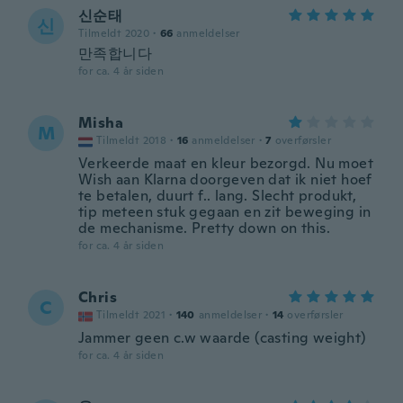
신순태
신
Tilmeldt 2020
·
66
anmeldelser
만족합니다
for ca. 4 år siden
Misha
M
Tilmeldt 2018
·
16
anmeldelser
·
7
overførsler
Verkeerde maat en kleur bezorgd. Nu moet
Wish aan Klarna doorgeven dat ik niet hoef
te betalen, duurt f.. lang. Slecht produkt,
tip meteen stuk gegaan en zit beweging in
de mechanisme. Pretty down on this.
for ca. 4 år siden
Chris
C
Tilmeldt 2021
·
140
anmeldelser
·
14
overførsler
Jammer geen c.w waarde (casting weight)
for ca. 4 år siden