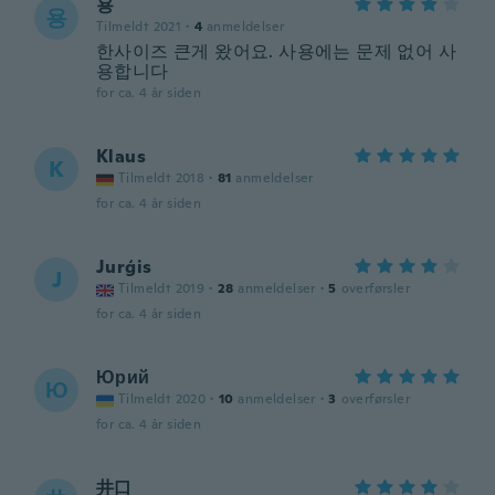
용
용
Tilmeldt 2021
·
4
anmeldelser
한사이즈 큰게 왔어요. 사용에는 문제 없어 사
용합니다
for ca. 4 år siden
Klaus
K
Tilmeldt 2018
·
81
anmeldelser
for ca. 4 år siden
Jurģis
J
Tilmeldt 2019
·
28
anmeldelser
·
5
overførsler
for ca. 4 år siden
Юрий
Ю
Tilmeldt 2020
·
10
anmeldelser
·
3
overførsler
for ca. 4 år siden
井口