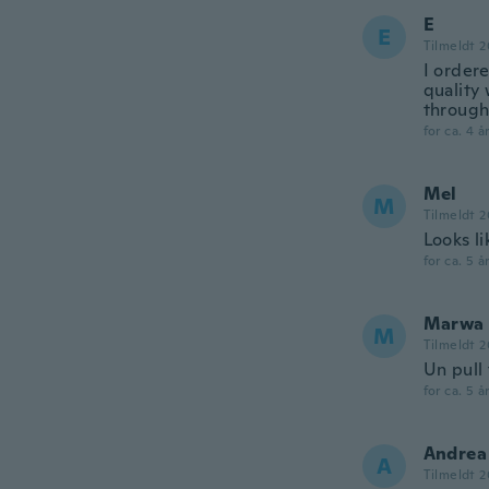
E
E
Tilmeldt 2
I ordere
quality 
through,
for ca. 4 å
Mel
M
Tilmeldt 2
Looks l
for ca. 5 å
Marwa
M
Tilmeldt 2
Un pull 
for ca. 5 å
Andrea
A
Tilmeldt 2