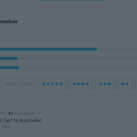
melser
Mest nyttigt
017
·
51
anmeldelser
 fast to Australia!
r siden