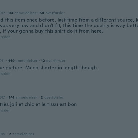
017
·
94
anmeldelser
·
54
overførsler
d this item once before, last time from a different source, l
was very low and didn't fit, this time the quality is way bet
 if your gonna buy this shirt do it from here.
r siden
011
·
149
anmeldelser
·
12
overførsler
ike picture. Much shorter in length though.
r siden
017
·
141
anmeldelser
·
2
overførsler
très joli et chic et le tissu est bon
r siden
019
·
2
anmeldelser