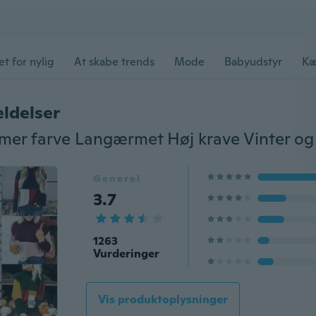
et for nylig
At skabe trends
Mode
Babyudstyr
Kæ
ldelser
Generel
3.7
1263
Vurderinger
Vis produktoplysninger