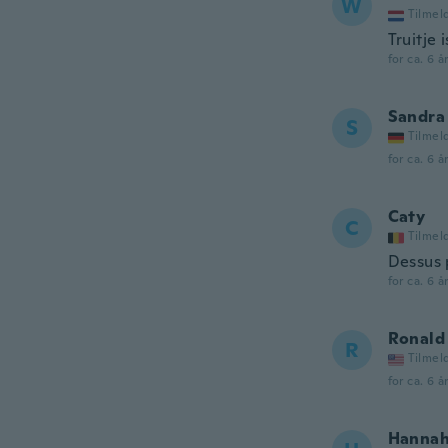
W
Tilmel
Truitje 
for ca. 6 å
Sandra
S
Tilmel
for ca. 6 å
Caty
C
Tilmel
Dessus 
for ca. 6 å
Ronald
R
Tilmel
for ca. 6 å
Hanna