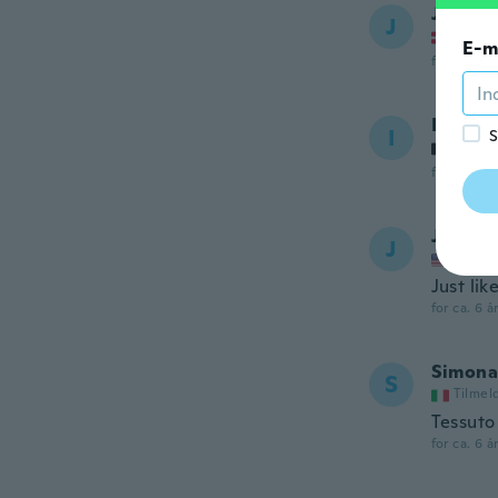
Joseph
J
Tilmel
E-m
for ca. 6 å
Ineke
I
S
Tilmel
for ca. 6 å
Judi
J
Tilmel
Just lik
for ca. 6 å
Simona
S
Tilmel
Tessuto
for ca. 6 å