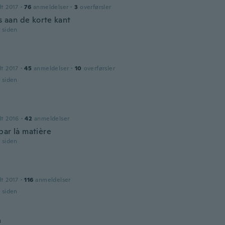
dt 2017
·
76
anmeldelser
·
3
overførsler
is aan de korte kant
r siden
dt 2017
·
45
anmeldelser
·
10
overførsler
r siden
dt 2016
·
42
anmeldelser
par là matière
r siden
dt 2017
·
116
anmeldelser
r siden
h