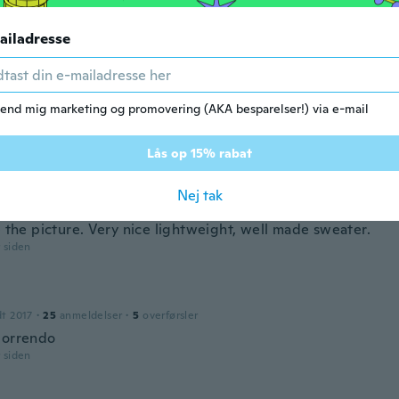
ine
dt 2020
·
6
anmeldelser
ailadresse
r siden
end mig marketing og promovering (AKA besparelser!) via e-mail
dt 2017
·
1
anmeldelser
r siden
Lås op 15% rabat
Nej tak
dt 2016
·
191
anmeldelser
·
67
overførsler
e the picture. Very nice lightweight, well made sweater.
r siden
dt 2017
·
25
anmeldelser
·
5
overførsler
 orrendo
r siden