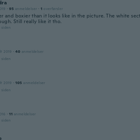
dra
019
·
95
anmeldelser
·
1
overførsler
er and boxier than it looks like in the picture. The white sec
ugh. Still really like it tho.
r siden
dt 2019
·
40
anmeldelser
r siden
dt 2019
·
105
anmeldelser
r siden
016
·
11
anmeldelser
r siden
e