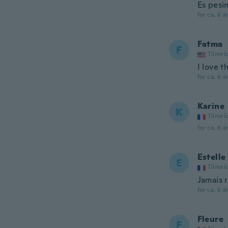
Es pesi
for ca. 6 å
Fatma
F
Tilmel
I love t
for ca. 6 å
Karine
K
Tilmel
for ca. 6 å
Estelle
E
Tilmel
Jamais 
for ca. 6 å
Fleure
F