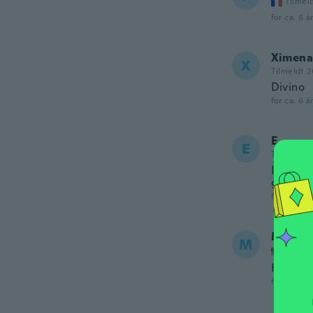
Tilmel
for ca. 6 å
Ximena
X
Tilmeldt 
Divino
for ca. 6 å
E
E
Tilmeldt 2
It's pre
got it i
for ca. 6 å
Meli
M
Tilmel
Happy w
for ca. 6 å