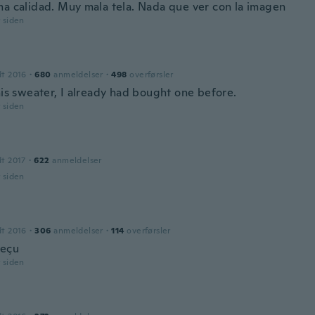
ma calidad. Muy mala tela. Nada que ver con la imagen
r siden
dt 2016
·
680
anmeldelser
·
498
overførsler
his sweater, I already had bought one before.
r siden
dt 2017
·
622
anmeldelser
r siden
dt 2016
·
306
anmeldelser
·
114
overførsler
reçu
r siden