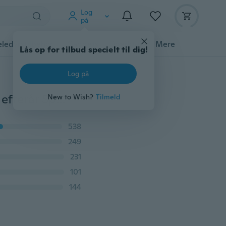
Log
på
ledyrstilbehør
Gadgets
Værktøj
Mere
Lås op for tilbud specielt til dig!
Log på
Kvinder rammer farve Langærmet Høj krave Vinter og efterår Splejsning Farvet Sweater Top
New to Wish?
Tilmeld
538
249
231
101
144