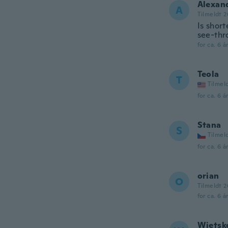
Alexan
A
Tilmeldt 2
Is short
see-thro
for ca. 6 å
Teola
T
Tilmel
for ca. 6 å
Stana
S
Tilmel
for ca. 6 å
orian
O
Tilmeldt 2
for ca. 6 å
Wietsk