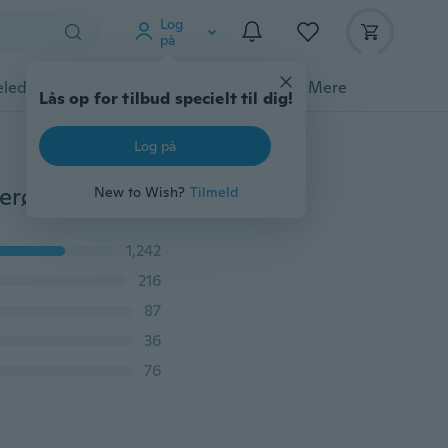
Log
på
ledyrstilbehør
Gadgets
Værktøj
Mere
Lås op for tilbud specielt til dig!
Log på
Bohemsk etnisk stil pop smykker kreative hule blomsterøreringe legering vedhæng
New to Wish?
Tilmeld
1,242
216
87
36
76