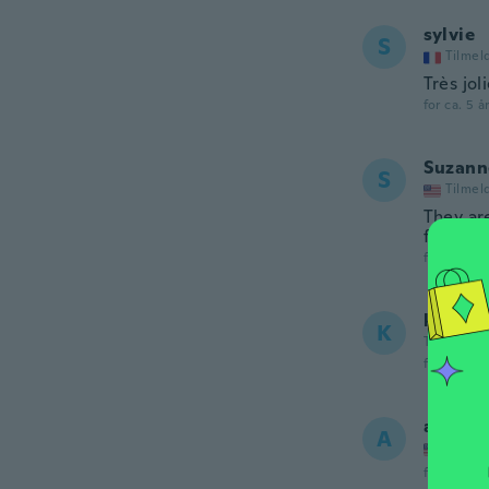
sylvie
S
Tilmel
Très jol
for ca. 5 å
Suzann
S
Tilmel
They are
for my t
for ca. 5 å
kazu
K
Tilmeldt 2
for ca. 5 å
angela
A
Tilmel
for ca. 5 å