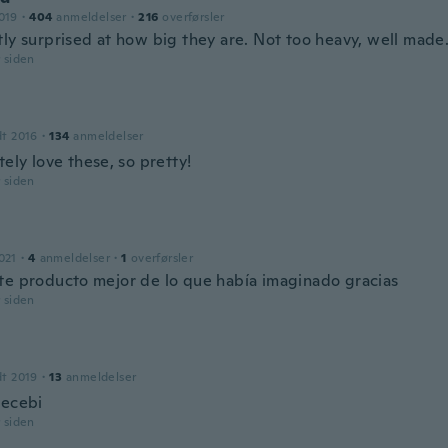
019
·
404
anmeldelser
·
216
overførsler
tly surprised at how big they are. Not too heavy, well made
r siden
dt 2016
·
134
anmeldelser
tely love these, so pretty!
r siden
021
·
4
anmeldelser
·
1
overførsler
te producto mejor de lo que había imaginado gracias
r siden
dt 2019
·
13
anmeldelser
recebi
r siden