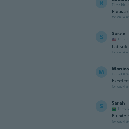
R
Tilmeldt 2
Pleasan
for ca. 4 å
Susan
S
Tilmel
I absolu
for ca. 4 å
Monica
M
Tilmeldt 2
Excelen
for ca. 4 å
Sarah
S
Tilmel
Eu não 
for ca. 4 å