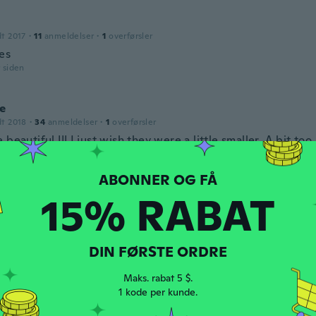
dt 2017
·
11
anmeldelser
·
1
overførsler
ies
r siden
e
dt 2018
·
34
anmeldelser
·
1
overførsler
 beautiful !!! I just wish they were a little smaller. A bit to
astes, but beautiful nonetheless.
r siden
15% RABAT
018
·
55
anmeldelser
r siden
DIN FØRSTE ORDRE
Maks. rabat 5 $.
dt 2017
·
261
anmeldelser
1 kode per kunde.
r siden