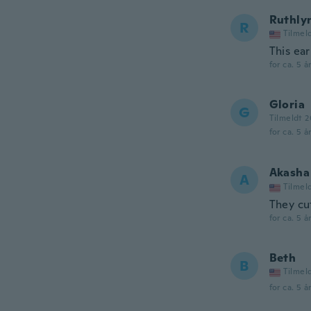
Ruthly
R
Tilmel
This ear
for ca. 5 å
Gloria
G
Tilmeldt 2
for ca. 5 å
Akasha
A
Tilmel
They cu
for ca. 5 å
Beth
B
Tilmel
for ca. 5 å