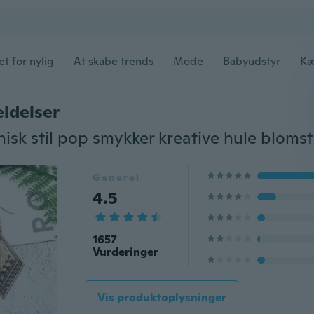
et for nylig
At skabe trends
Mode
Babyudstyr
Kæ
ldelser
Generel
4.5
1657
Vurderinger
Vis produktoplysninger