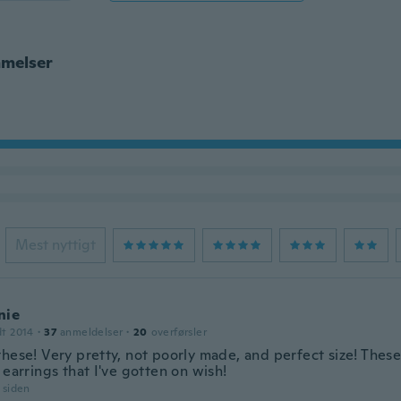
melser
Mest nyttigt
nie
dt 2014
·
37
anmeldelser
·
20
overførsler
these! Very pretty, not poorly made, and perfect size! Thes
 earrings that I've gotten on wish!
r siden