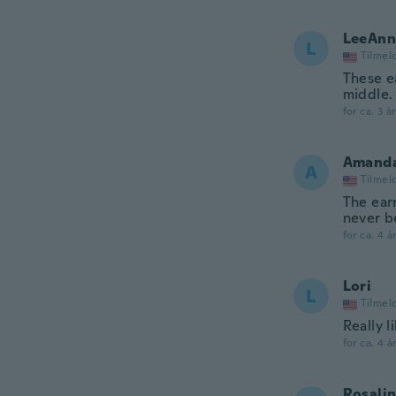
LeeAnn
L
Tilmel
These ea
middle.
for ca. 3 å
Amand
A
Tilmel
The earr
never b
for ca. 4 å
Lori
L
Tilmel
Really l
for ca. 4 å
Rosali