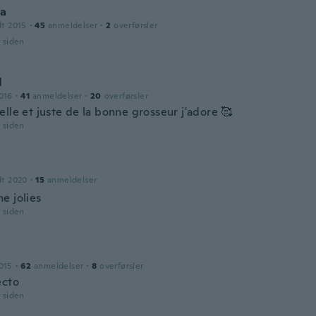
ca
dt 2015
·
45
anmeldelser
·
2
overførsler
r siden
l
016
·
41
anmeldelser
·
20
overførsler
lle et juste de la bonne grosseur j'adore 🥰
r siden
e
dt 2020
·
15
anmeldelser
e jolies
r siden
015
·
62
anmeldelser
·
8
overførsler
ecto
r siden