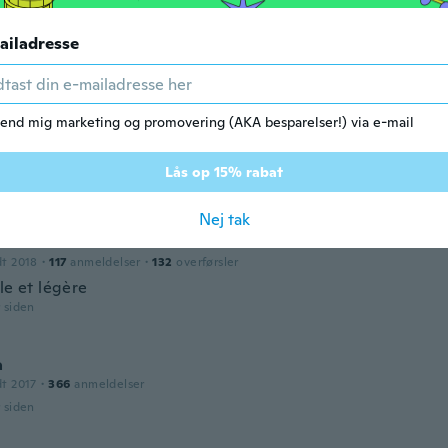
ndra
ailadresse
dt 2018
·
72
anmeldelser
·
49
overførsler
r siden
end mig marketing og promovering (AKA besparelser!) via e-mail
dt 2018
·
20
anmeldelser
Lås op 15% rabat
r siden
Nej tak
line
dt 2018
·
117
anmeldelser
·
132
overførsler
le et légère
r siden
a
dt 2017
·
366
anmeldelser
r siden