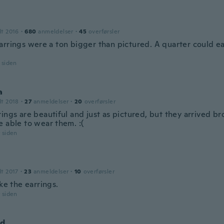
dt 2016
·
680
anmeldelser
·
45
overførsler
rrings were a ton bigger than pictured. A quarter could easi
r siden
a
dt 2018
·
27
anmeldelser
·
20
overførsler
ings are beautiful and just as pictured, but they arrived brok
e able to wear them. :(
r siden
dt 2017
·
23
anmeldelser
·
10
overførsler
ike the earrings.
r siden
nd