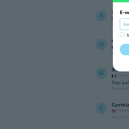
Aleksa
E-m
A
Tilmel
for ca. 5 å
S
Oceane
O
Tilmel
for ca. 5 å
Gwendo
G
Tilmel
Très bel
for ca. 5 å
Cynthi
C
Tilmel
for ca. 5 å