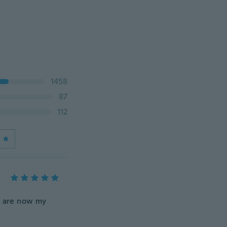
1458
87
112
e are now my