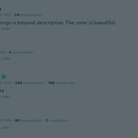
n
dt 2017
·
24
anmeldelser
rings is beyond description. The color is beautiful.
r siden
018
·
4
anmeldelser
r siden
dt 2016
·
256
anmeldelser
·
144
overførsler
te
r siden
dt 2016
·
95
anmeldelser
·
1
overførsler
r siden