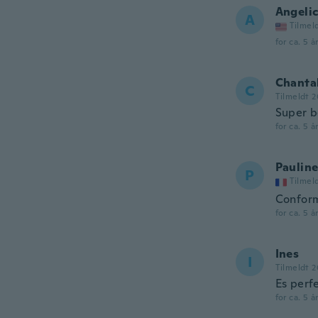
Angeli
A
Tilmel
for ca. 5 å
Chanta
C
Tilmeldt 2
Super be
for ca. 5 å
Paulin
P
Tilmel
Conform
for ca. 5 å
Ines
I
Tilmeldt 2
Es perf
for ca. 5 å