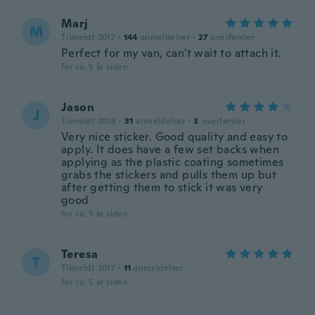
Marj
M
Tilmeldt 2017
·
144
anmeldelser
·
27
overførsler
Perfect for my van, can't wait to attach it.
for ca. 5 år siden
Jason
J
Tilmeldt 2018
·
31
anmeldelser
·
3
overførsler
Very nice sticker. Good quality and easy to
apply. It does have a few set backs when
applying as the plastic coating sometimes
grabs the stickers and pulls them up but
after getting them to stick it was very
good
for ca. 5 år siden
Teresa
T
Tilmeldt 2017
·
11
anmeldelser
for ca. 5 år siden