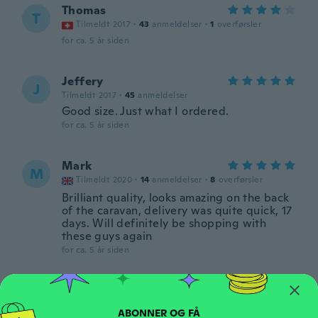
Thomas
T
Tilmeldt 2017
·
43
anmeldelser
·
1
overførsler
for ca. 5 år siden
Jeffery
J
Tilmeldt 2017
·
45
anmeldelser
Good size. Just what I ordered.
for ca. 5 år siden
Mark
M
Tilmeldt 2020
·
14
anmeldelser
·
8
overførsler
Brilliant quality, looks amazing on the back
of the caravan, delivery was quite quick, 17
days. Will definitely be shopping with
these guys again
for ca. 5 år siden
Lori
L
Tilmeldt 2016
·
28
anmeldelser
·
7
overførsler