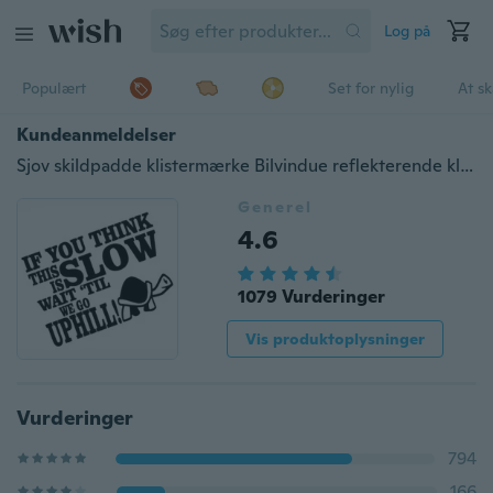
Log på
Populært
Set for nylig
At s
Kundeanmeldelser
Sjov skildpadde klistermærke Bilvindue reflekterende klistermærke Klistermærke Bil krop kofanger dekoration klistermærke Vandtæt vinyl klistermærker trykt, HVIS DU TROR AT DETTE ER LANGT VENT TIL VI GÅR NED
Generel
4.6
1079 Vurderinger
Vis produktoplysninger
Vurderinger
794
166