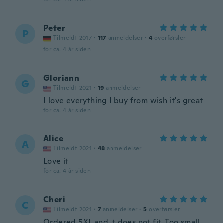
Peter
P
Tilmeldt 2017
·
117
anmeldelser
·
4
overførsler
for ca. 4 år siden
Gloriann
G
Tilmeldt 2021
·
19
anmeldelser
I love everything I buy from wish it's great
for ca. 4 år siden
Alice
A
Tilmeldt 2021
·
48
anmeldelser
Love it
for ca. 4 år siden
Cheri
C
Tilmeldt 2021
·
7
anmeldelser
·
5
overførsler
Ordered 5XL and it does not fit. Too small