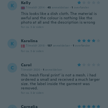
Kelly
K
Tilmeldt 2014
·
45
anmeldelser
·
1
overførsler
This looks like a dish cloth. The material is
awful and the colour is nothing like the
photo at all and the description is wrong
for ca. 3 år siden
Karolina
K
Tilmeldt 2018
·
137
anmeldelser
·
1
overførsler
for ca. 3 år siden
Carol
C
Tilmeldt 2020
·
1
anmeldelser
this 'mesh floral print' is not a mesh. i had
ordered a small and received a much larger
size. the label inside the garment was
removed.
for ca. 3 år siden
Cornelia