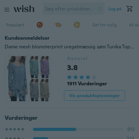
Log på
Populært
Set for nylig
At s
Kundeanmeldelser
Dame mesh blomsterprint uregelmæssig søm Tunika Top flydende tunikaer bluser
Generel
3.8
1911 Vurderinger
Vis produktoplysninger
Vurderinger
913
324