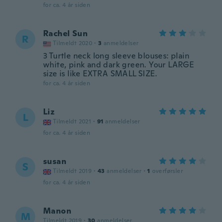
for ca. 4 år siden
Rachel Sun
R
Tilmeldt 2020
·
3
anmeldelser
3 Turtle neck long sleeve blouses: plain
white, pink and dark green. Your LARGE
size is like EXTRA SMALL SIZE.
for ca. 4 år siden
Liz
L
Tilmeldt 2021
·
91
anmeldelser
for ca. 4 år siden
susan
S
Tilmeldt 2019
·
43
anmeldelser
·
1
overførsler
for ca. 4 år siden
Manon
M
Tilmeldt 2019
·
30
anmeldelser