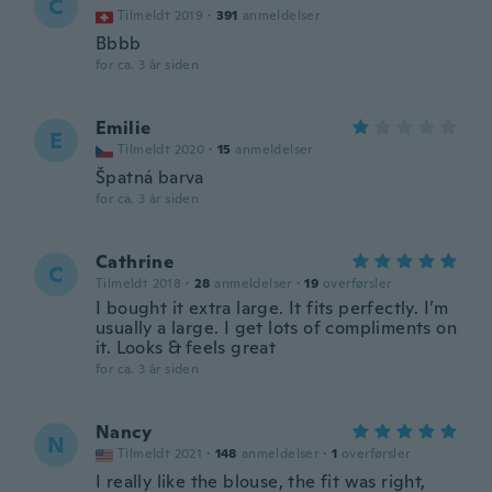
C
Tilmeldt 2019
·
391
anmeldelser
Bbbb
for ca. 3 år siden
Emilie
E
Tilmeldt 2020
·
15
anmeldelser
Špatná barva
for ca. 3 år siden
Cathrine
C
Tilmeldt 2018
·
28
anmeldelser
·
19
overførsler
I bought it extra large. It fits perfectly. I’m
usually a large. I get lots of compliments on
it. Looks & feels great
for ca. 3 år siden
Nancy
N
Tilmeldt 2021
·
148
anmeldelser
·
1
overførsler
I really like the blouse, the fit was right,