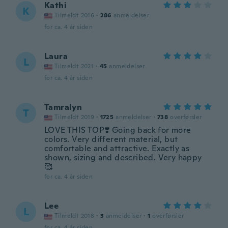
Kathi
K
Tilmeldt 2016
·
286
anmeldelser
for ca. 4 år siden
Laura
L
Tilmeldt 2021
·
45
anmeldelser
for ca. 4 år siden
Tamralyn
T
Tilmeldt 2019
·
1725
anmeldelser
·
738
overførsler
LOVE THIS TOP❣️ Going back for more
colors. Very different material, but
comfortable and attractive. Exactly as
shown, sizing and described. Very happy
🥰
for ca. 4 år siden
Lee
L
Tilmeldt 2018
·
3
anmeldelser
·
1
overførsler
for ca. 4 år siden