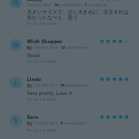
比
Tilmeldt 2021
·
14
anmeldelser
·
1
overførsler
大きいサイズで、少し大きめに、注文すれば
良かったな〜と、思う
for ca. 3 år siden
Wish Shopper
W
Tilmeldt 2020
·
12
anmeldelser
Good
for ca. 3 år siden
Linda
L
Tilmeldt 2017
·
91
anmeldelser
Very pretty. Love it.
for ca. 4 år siden
Sara
S
Tilmeldt 2021
·
3
anmeldelser
for ca. 4 år siden