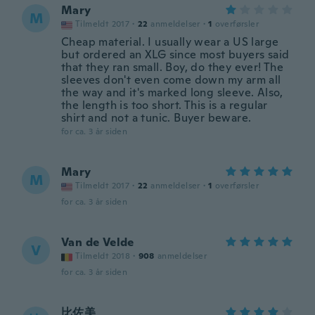
Mary
M
Tilmeldt 2017
·
22
anmeldelser
·
1
overførsler
Cheap material. I usually wear a US large
but ordered an XLG since most buyers said
that they ran small. Boy, do they ever! The
sleeves don't even come down my arm all
the way and it's marked long sleeve. Also,
the length is too short. This is a regular
shirt and not a tunic. Buyer beware.
for ca. 3 år siden
Mary
M
Tilmeldt 2017
·
22
anmeldelser
·
1
overførsler
for ca. 3 år siden
Van de Velde
V
Tilmeldt 2018
·
908
anmeldelser
for ca. 3 år siden
比佐美