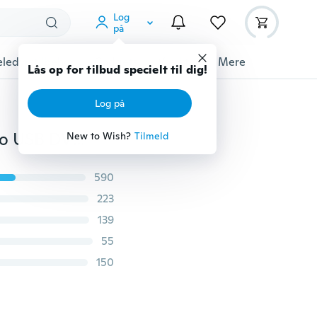
Log
på
ledyrstilbehør
Gadgets
Værktøj
Mere
Lås op for tilbud specielt til dig!
Log på
Mini Micro SPY HD-kamera Skjult kamera terningvideo USB DVR-optagelse SpyCam SQ11
New to Wish?
Tilmeld
590
223
139
55
150