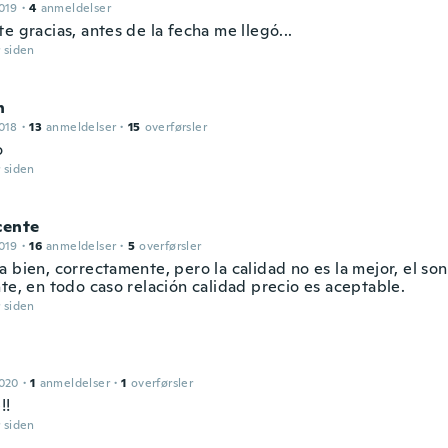
019
·
4
anmeldelser
e gracias, antes de la fecha me llegó...
r siden
h
018
·
13
anmeldelser
·
15
overførsler
o
r siden
cente
019
·
16
anmeldelser
·
5
overførsler
 bien, correctamente, pero la calidad no es la mejor, el so
te, en todo caso relación calidad precio es aceptable.
r siden
2020
·
1
anmeldelser
·
1
overførsler
!!
r siden