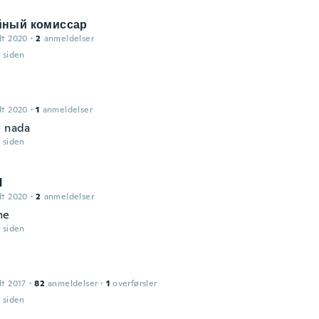
йный комиссар
dt 2020
·
2
anmeldelser
r siden
dt 2020
·
1
anmeldelser
e nada
r siden
d
dt 2020
·
2
anmeldelser
me
r siden
dt 2017
·
82
anmeldelser
·
1
overførsler
r siden