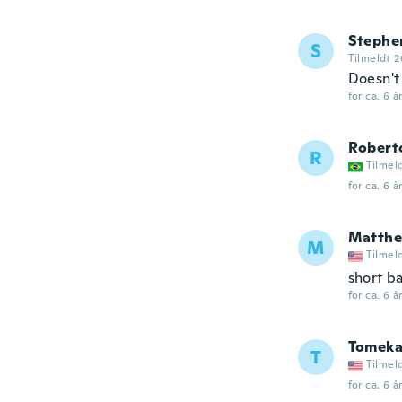
Stephe
S
Tilmeldt 
Doesn't
for ca. 6 å
Robert
R
Tilmel
for ca. 6 å
Matth
M
Tilmel
short ba
for ca. 6 å
Tomek
T
Tilmel
for ca. 6 å