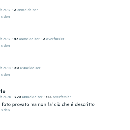
dt 2017
·
2
anmeldelser
r siden
dt 2017
·
47
anmeldelser
·
2
overførsler
r siden
dt 2018
·
20
anmeldelser
r siden
rlo
dt 2020
·
270
anmeldelser
·
155
overførsler
 foto provato ma non fa' ciò che é descritto
r siden