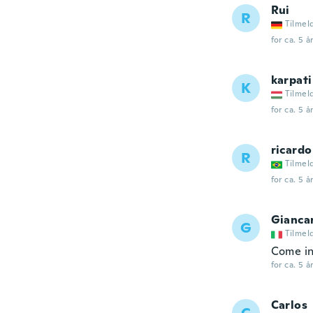
Rui
R
Tilmel
for ca. 5 å
karpati
K
Tilmel
for ca. 5 å
ricardo
R
Tilmel
for ca. 5 å
Gianca
G
Tilmel
Come in
for ca. 5 å
Carlos