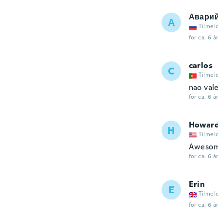
Авари
А
Tilmel
for ca. 6 å
carlos
C
Tilmel
nao val
for ca. 6 å
Howar
H
Tilmel
Aweso
for ca. 6 å
Erin
E
Tilmel
for ca. 6 å