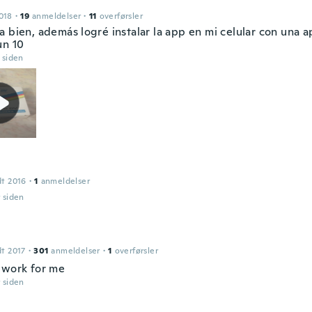
018
·
19
anmeldelser
·
11
overførsler
a bien, además logré instalar la app en mi celular con una 
un 10
r siden
dt 2016
·
1
anmeldelser
r siden
dt 2017
·
301
anmeldelser
·
1
overførsler
 work for me
r siden