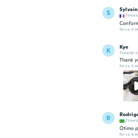
Sylvain
S
Tilmel
Confor
for ca. 6 å
Kye
K
Tilmeldt 
Thank y
for ca. 6 å
Rodrig
R
Tilmel
Ótimo p
for ca. 6 å