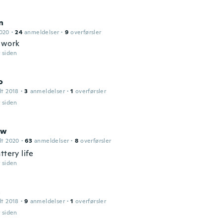
n
2020
·
24
anmeldelser
·
9
overførsler
 work
r siden
o
dt 2018
·
3
anmeldelser
·
1
overførsler
r siden
ew
dt 2020
·
63
anmeldelser
·
8
overførsler
ttery life
r siden
a
dt 2018
·
9
anmeldelser
·
1
overførsler
r siden