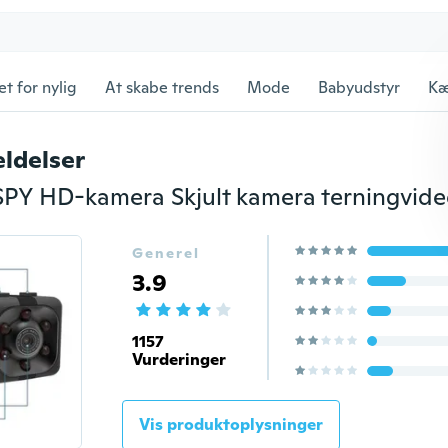
et for nylig
At skabe trends
Mode
Babyudstyr
Kæ
ldelser
Generel
3.9
1157
Vurderinger
Vis produktoplysninger