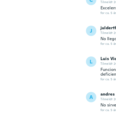
C
Tilmeldt 2
Excelent
for ca. 5 å
juldert
J
Tilmeldt 2
No lleg
for ca. 5 å
Luis Vi
L
Tilmeldt 2
Funciona
deficien
for ca. 5 å
andres
A
Tilmeldt 
No sirve
for ca. 5 å