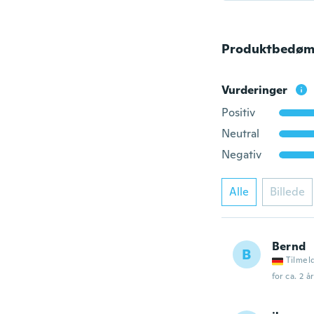
Produktbedøm
Vurderinger
Positiv
Neutral
Negativ
Alle
Billede
Bernd
B
Tilmel
for ca. 2 å