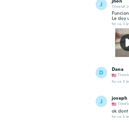
jhon
J
Tilmeldt 2
Funcion
Le doy 
for ca. 3 å
Dana
D
Tilmel
for ca. 5 å
joseph
J
Tilmel
ok dont
for ca. 5 å