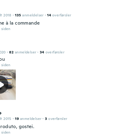
dt 2018
·
135
anmeldelser
·
14
overførsler
me à la commande
r siden
2020
·
82
anmeldelser
·
34
overførsler
ou
r siden
o
dt 2015
·
19
anmeldelser
·
3
overførsler
roduto, gostei.
r siden