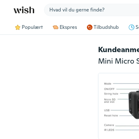
Jump to section
Populært
Ekspres
Tilbudshub
S
Kundeanme