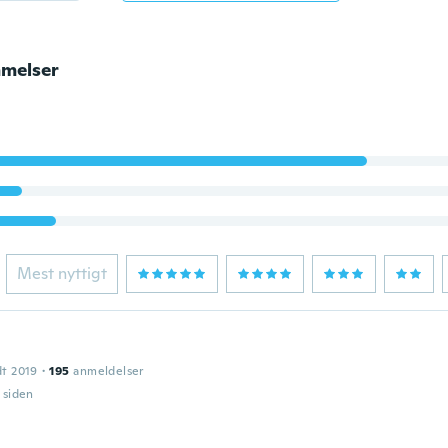
melser
Mest nyttigt
dt 2019
·
195
anmeldelser
r siden