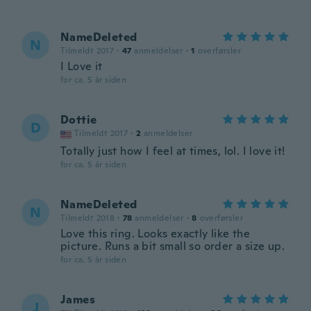
NameDeleted
N
Tilmeldt 2017
·
47
anmeldelser
·
1
overførsler
I Love it
for ca. 5 år siden
Dottie
D
Tilmeldt 2017
·
2
anmeldelser
Totally just how I feel at times, lol. I love it!
for ca. 5 år siden
NameDeleted
N
Tilmeldt 2018
·
78
anmeldelser
·
8
overførsler
Love this ring. Looks exactly like the
picture. Runs a bit small so order a size up.
for ca. 5 år siden
James
J