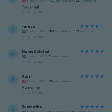
Tilmeldt 2018
·
109
anmeldelser
·
26
overførsler
Too small
for ca. 5 år siden
Terese
T
Tilmeldt 2015
·
516
anmeldelser
·
57
overførsler
for ca. 5 år siden
NameDeleted
N
Tilmeldt 2021
·
2
anmeldelser
for ca. 5 år siden
April
A
Tilmeldt 2020
·
16
anmeldelser
Awesome
for ca. 5 år siden
Samantha
S
Tilmeldt 2018
·
5
anmeldelser
·
1
overførsler