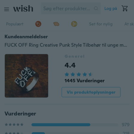
Log på
Populært
Set for nylig
At s
Kundeanmeldelser
FUCK OFF Ring Creative Punk Style Tilbehør til unge mænd og kvinder
Generel
4.4
1445 Vurderinger
Vis produktoplysninger
Vurderinger
979
218