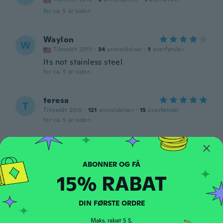
for ca. 5 år siden
Waylon
W
Tilmeldt 2019
·
34
anmeldelser
·
1
overførsler
Its not stainless steel
for ca. 5 år siden
teresa
T
Tilmeldt 2016
·
121
anmeldelser
·
15
overførsler
for ca. 5 år siden
Paula
P
Tilmeldt 2017
·
62
anmeldelser
·
20
overførsler
for ca. 5 år siden
15% RABAT
Matriccs
M
DIN FØRSTE ORDRE
Tilmeldt 2021
·
16
anmeldelser
·
1
overførsler
for ca. 5 år siden
Maks. rabat 5 $.