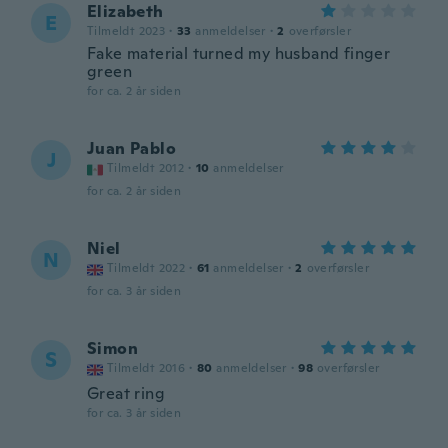
Elizabeth
E
Tilmeldt 2023
·
33
anmeldelser
·
2
overførsler
Fake material turned my husband finger
green
for ca. 2 år siden
Juan Pablo
J
Tilmeldt 2012
·
10
anmeldelser
for ca. 2 år siden
Niel
N
Tilmeldt 2022
·
61
anmeldelser
·
2
overførsler
for ca. 3 år siden
Simon
S
Tilmeldt 2016
·
80
anmeldelser
·
98
overførsler
Great ring
for ca. 3 år siden