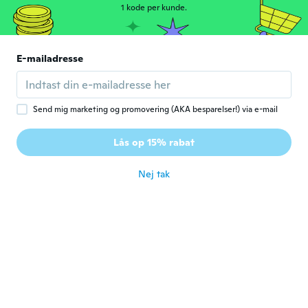
1 kode per kunde.
Walter
W
Tilmeldt 2021
·
16
anmeldelser
·
1
overførsler
E-mailadresse
Love it
for ca. 5 år siden
Send mig marketing og promovering (AKA besparelser!) via e-mail
jasper
J
Tilmeldt 2020
·
1
anmeldelser
Lås op 15% rabat
bad quality
for ca. 5 år siden
Nej tak
Brenda
B
Tilmeldt 2015
·
138
anmeldelser
·
11
overførsler
for ca. 5 år siden
Jonathan
J
Tilmeldt 2020
·
4
anmeldelser
for ca. 5 år siden