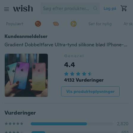
Log på
Populært
Set for nylig
At s
Kundeanmeldelser
Gradient Dobbeltfarve Ultra-tynd silikone blød IPhone-sag til Iphone X XS Max XR 6 6S 7 8 Plus SE Bagcover Cover Covers Iphone10 shell Apple-telefoner Tilbehør Gaver
Generel
4.4
4132 Vurderinger
Vis produktoplysninger
Vurderinger
2,820
651