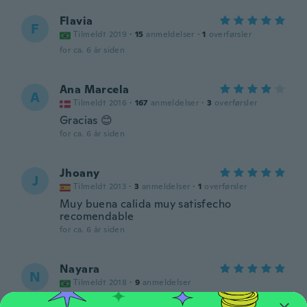
Flavia
F
Tilmeldt 2019
·
15
anmeldelser
·
1
overførsler
for ca. 6 år siden
Ana Marcela
A
Tilmeldt 2016
·
167
anmeldelser
·
3
overførsler
Gracias 😊
for ca. 6 år siden
Jhoany
J
Tilmeldt 2013
·
3
anmeldelser
·
1
overførsler
Muy buena calida muy satisfecho
recomendable
for ca. 6 år siden
Nayara
N
Tilmeldt 2018
·
9
anmeldelser
for ca. 6 år siden