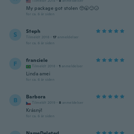
Tilmeldt 2018
·
8
anmeldelser
My package got stolen 🥺🥱😕😥
for ca. 6 år siden
Steph
S
Tilmeldt 2018
·
17
anmeldelser
for ca. 6 år siden
franciele
F
Tilmeldt 2018
·
1
anmeldelser
Linda amei
for ca. 6 år siden
Barbora
B
Tilmeldt 2019
·
8
anmeldelser
Krásný!
for ca. 6 år siden
NameDeleted