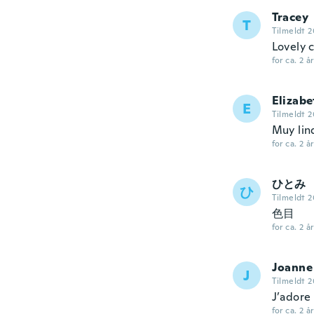
Tracey
T
Tilmeldt 2
Lovely c
for ca. 2 å
Elizabe
E
Tilmeldt 2
Muy lind
for ca. 2 å
ひとみ
ひ
Tilmeldt 
色目
for ca. 2 å
Joanne
J
Tilmeldt 2
J’adore 
for ca. 2 å