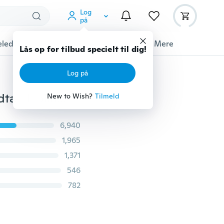
Log
på
ledyrstilbehør
Gadgets
Værktøj
Mere
Lås op for tilbud specielt til dig!
Log på
16 Farve Nye dobbeltafslutte nøgenvarende mat Vandtæt Lipliner og læbestiftblyanter
New to Wish?
Tilmeld
6,940
1,965
1,371
546
782