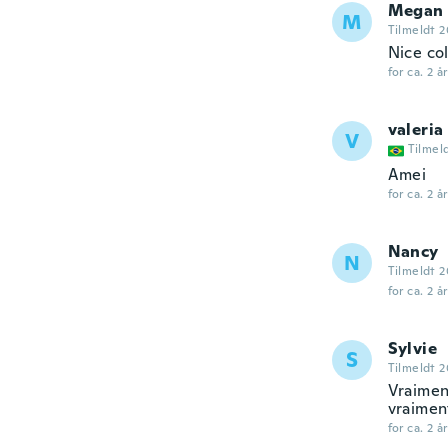
Megan
M
Tilmeldt 2
Nice co
for ca. 2 å
valeria
V
Tilmel
Amei
for ca. 2 å
Nancy
N
Tilmeldt 2
for ca. 2 å
Sylvie
S
Tilmeldt 2
Vraimen
vraiment
for ca. 2 å