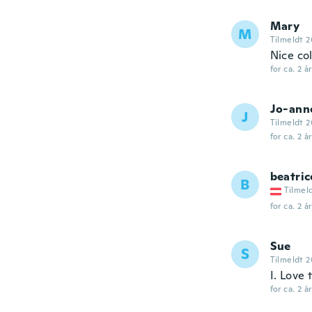
Mary
M
Tilmeldt 2
Nice co
for ca. 2 å
Jo-ann
J
Tilmeldt 2
for ca. 2 å
beatric
B
Tilmel
for ca. 2 å
Sue
S
Tilmeldt 2
I. Love t
for ca. 2 å