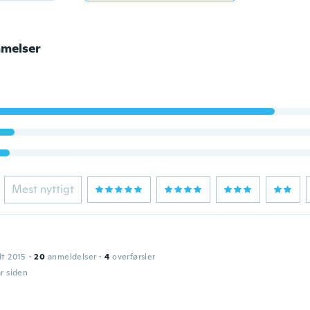
melser
Mest nyttigt
dt 2015
·
20
anmeldelser
·
4
overførsler
år siden