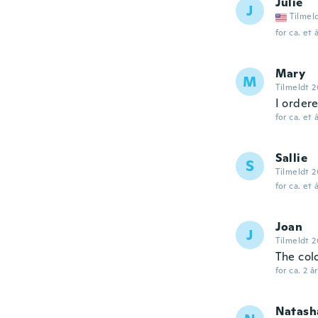
Julie
J
Tilmel
for ca. et 
Mary
M
Tilmeldt 2
I ordere
for ca. et 
Sallie
S
Tilmeldt 2
for ca. et 
Joan
J
Tilmeldt 2
The colo
for ca. 2 å
Natash