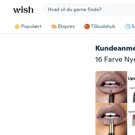
Jump to section
Populært
Ekspres
Tilbudshub
S
Kundeanme