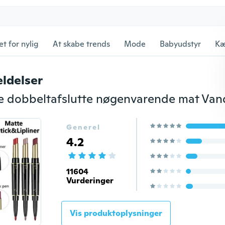
et for nylig
At skabe trends
Mode
Babyudstyr
Kæ
ldelser
Generel
4.2
11604
Vurderinger
Vis produktoplysninger