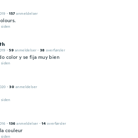
019
·
157
anmeldelser
olours.
r siden
th
019
·
59
anmeldelser
·
38
overførsler
o color y se fija muy bien
r siden
2020
·
30
anmeldelser
r siden
016
·
136
anmeldelser
·
14
overførsler
la couleur
r siden