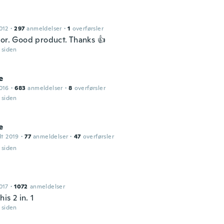
012
·
297
anmeldelser
·
1
overførsler
lor. Good product. Thanks 👍
r siden
e
016
·
683
anmeldelser
·
8
overførsler
r siden
e
dt 2019
·
77
anmeldelser
·
47
overførsler
r siden
017
·
1072
anmeldelser
his 2 in. 1
r siden