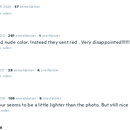
dt 2020
·
37
anmeldelser
år siden
012
·
297
anmeldelser
·
1
overførsler
d nude color. Instead they sent red . Very disappointed!!!!!!
år siden
017
·
28
anmeldelser
·
6
overførsler
år siden
019
·
108
anmeldelser
·
9
overførsler
ur seems to be a little lighter than the photo. But still nice
r siden
a