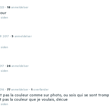
023
·
18
anmeldelser
lour
r siden
dt 2017
·
5
anmeldelser
r siden
017
·
26
anmeldelser
r siden
016
·
77
anmeldelser
·
1
overførsler
t pas la couleur comme sur photo, ou sois qui se sont tromp
 pas la couleur que je voulais, décue
r siden