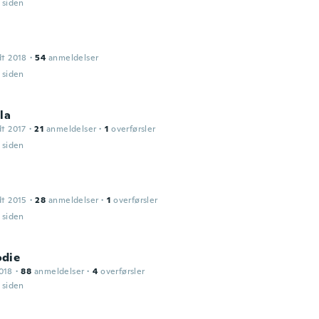
r siden
dt 2018
·
54
anmeldelser
r siden
la
dt 2017
·
21
anmeldelser
·
1
overførsler
r siden
dt 2015
·
28
anmeldelser
·
1
overførsler
r siden
die
018
·
88
anmeldelser
·
4
overførsler
r siden