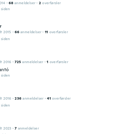
014
·
68
anmeldelser
·
2
overførsler
r siden
r
dt 2015
·
66
anmeldelser
·
11
overførsler
r siden
dt 2016
·
725
anmeldelser
·
1
overførsler
antó
r siden
dt 2016
·
236
anmeldelser
·
41
overførsler
r siden
dt 2023
·
7
anmeldelser