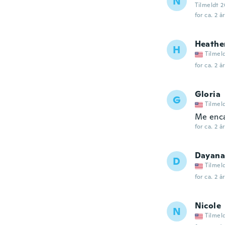
N
Tilmeldt 2
for ca. 2 å
Heathe
H
Tilmel
for ca. 2 å
Gloria
G
Tilmel
Me enc
for ca. 2 å
Dayana
D
Tilmel
for ca. 2 å
Nicole
N
Tilmel