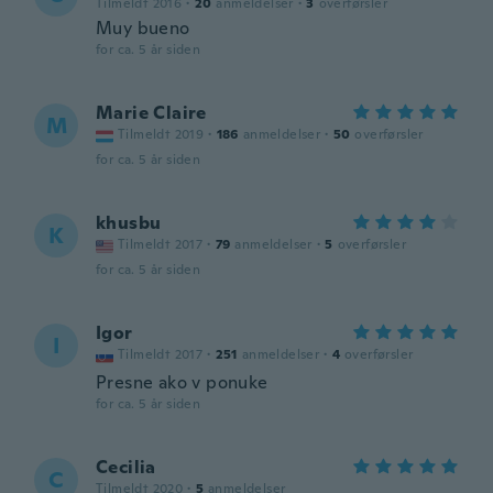
Tilmeldt 2016
·
20
anmeldelser
·
3
overførsler
Muy bueno
for ca. 5 år siden
Marie Claire
M
Tilmeldt 2019
·
186
anmeldelser
·
50
overførsler
for ca. 5 år siden
khusbu
K
Tilmeldt 2017
·
79
anmeldelser
·
5
overførsler
for ca. 5 år siden
Igor
I
Tilmeldt 2017
·
251
anmeldelser
·
4
overførsler
Presne ako v ponuke
for ca. 5 år siden
Cecilia
C
Tilmeldt 2020
·
5
anmeldelser