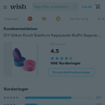
Log på
Populært
Set for nylig
At s
Kundeanmeldelser
DIY Silikon Rundt Brødform Kagepande Muffin Bagevarer Skimmel Bagemagasinform
Generel
4.5
906 Vurderinger
Vis produktoplysninger
Vurderinger
617
163