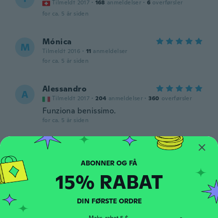
Tilmeldt 2017
·
168
anmeldelser
·
6
overførsler
for ca. 5 år siden
Mónica
M
Tilmeldt 2016
·
11
anmeldelser
for ca. 5 år siden
Alessandro
A
Tilmeldt 2017
·
204
anmeldelser
·
360
overførsler
Funziona benissimo.
for ca. 5 år siden
Kim
K
Tilmeldt 2016
·
96
anmeldelser
·
6
overførsler
for ca. 5 år siden
15% RABAT
Marcela
M
DIN FØRSTE ORDRE
Tilmeldt 2020
·
23
anmeldelser
·
13
overførsler
Estan hermosos, me llegaron dos!