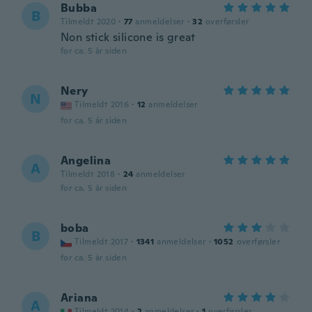
Bubba
B
Tilmeldt 2020
·
77
anmeldelser
·
32
overførsler
Non stick silicone is great
for ca. 5 år siden
Nery
N
Tilmeldt 2016
·
12
anmeldelser
for ca. 5 år siden
Angelina
A
Tilmeldt 2018
·
24
anmeldelser
for ca. 5 år siden
boba
B
Tilmeldt 2017
·
1341
anmeldelser
·
1052
overførsler
for ca. 5 år siden
Ariana
A
Tilmeldt 2014
·
2
anmeldelser
·
1
overførsler