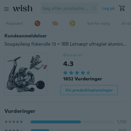
Log på
Populært
Set for nylig
At s
Kundeanmeldelser
Sougayilang fiskerulle 13 + 1BB Letvægt ultraglat aluminiumsspinding fiskerulle
Generel
4.3
1852 Vurderinger
Vis produktoplysninger
Vurderinger
1,130
405