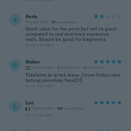
Andy
A
Tilmeldt 2018
·
51
anmeldelser
Good value for the price but not so good
compared to real and more expensive
reels. Should be good for beginners
for ca. 4 år siden
Gábor
G
Tilmeldt 2021
·
1
anmeldelser
·
1
overførsler
Tökèletes ár-ertek arany ,finom futásu nem
kotyog,zsinorkèp faxa😉☝️
for ca. 4 år siden
Luc
L
Tilmeldt 2017
·
107
anmeldelser
for ca. 4 år siden