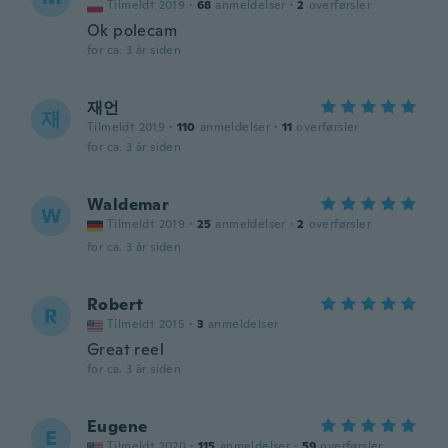
Tilmeldt 2019
·
68
anmeldelser
·
2
overførsler
Ok polecam
for ca. 3 år siden
재언
재
Tilmeldt 2019
·
110
anmeldelser
·
11
overførsler
for ca. 3 år siden
Waldemar
W
Tilmeldt 2019
·
25
anmeldelser
·
2
overførsler
for ca. 3 år siden
Robert
R
Tilmeldt 2015
·
3
anmeldelser
Great reel
for ca. 3 år siden
Eugene
E
Tilmeldt 2020
·
115
anmeldelser
·
59
overførsler