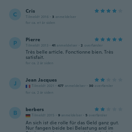
Cris
C
Tilmeldt 2016
·
3
anmeldelser
for ca. et år siden
Pierre
P
Tilmeldt 2013
·
41
anmeldelser
·
2
overførsler
Très belle article. Fonctionne bien. Très
satisfait.
for ca. 2 år siden
Jean Jacques
J
Tilmeldt 2021
·
477
anmeldelser
·
30
overførsler
for ca. 2 år siden
berbers
B
Tilmeldt 2015
·
9
anmeldelser
·
5
overførsler
An sich ist die rolle für das Geld ganz gut.
Nur fangen beide bei Belastung and im