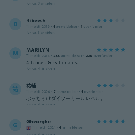
for ca. 3 år siden
Bibeesh
B
Tilmeldt 2019
·
1
anmeldelser
·
1
overførsler
for ca. 3 år siden
MARILYN
M
Tilmeldt 2016
·
288
anmeldelser
·
229
overførsler
4th one . Great quality.
for ca. 4 år siden
祐輔
祐
Tilmeldt 2020
·
7
anmeldelser
·
1
overførsler
ぶっちゃけダイソーリールレベル。
for ca. 4 år siden
Gheorghe
G
Tilmeldt 2021
·
4
anmeldelser
for ca. 4 år siden