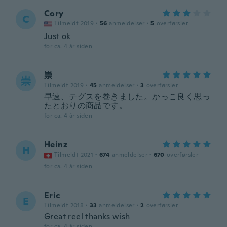
Cory
C
Tilmeldt 2019
·
56
anmeldelser
·
5
overførsler
Just ok
for ca. 4 år siden
崇
崇
Tilmeldt 2019
·
45
anmeldelser
·
3
overførsler
早速、テグスを巻きました。かっこ良く思っ
たとおりの商品です。
for ca. 4 år siden
Heinz
H
Tilmeldt 2021
·
674
anmeldelser
·
670
overførsler
for ca. 4 år siden
Eric
E
Tilmeldt 2018
·
33
anmeldelser
·
2
overførsler
Great reel thanks wish
for ca. 4 år siden