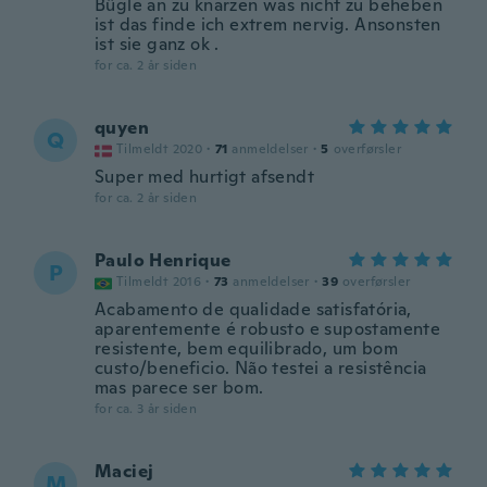
Bügle an zu knarzen was nicht zu beheben
ist das finde ich extrem nervig. Ansonsten
ist sie ganz ok .
for ca. 2 år siden
quyen
Q
Tilmeldt 2020
·
71
anmeldelser
·
5
overførsler
Super med hurtigt afsendt
for ca. 2 år siden
Paulo Henrique
P
Tilmeldt 2016
·
73
anmeldelser
·
39
overførsler
Acabamento de qualidade satisfatória,
aparentemente é robusto e supostamente
resistente, bem equilibrado, um bom
custo/beneficio. Não testei a resistência
mas parece ser bom.
for ca. 3 år siden
Maciej
M