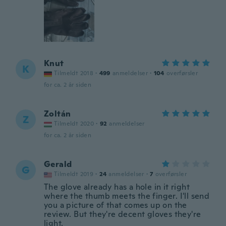
Knut
K
Tilmeldt 2018
·
499
anmeldelser
·
104
overførsler
for ca. 2 år siden
Zoltán
Z
Tilmeldt 2020
·
92
anmeldelser
for ca. 2 år siden
Gerald
G
Tilmeldt 2019
·
24
anmeldelser
·
7
overførsler
The glove already has a hole in it right
where the thumb meets the finger. I'll send
you a picture of that comes up on the
review. But they're decent gloves they're
light.