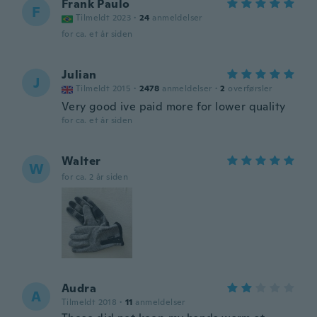
Frank Paulo
F
Tilmeldt 2023
·
24
anmeldelser
for ca. et år siden
Julian
J
Tilmeldt 2015
·
2478
anmeldelser
·
2
overførsler
Very good ive paid more for lower quality
for ca. et år siden
Walter
W
for ca. 2 år siden
Audra
A
Tilmeldt 2018
·
11
anmeldelser