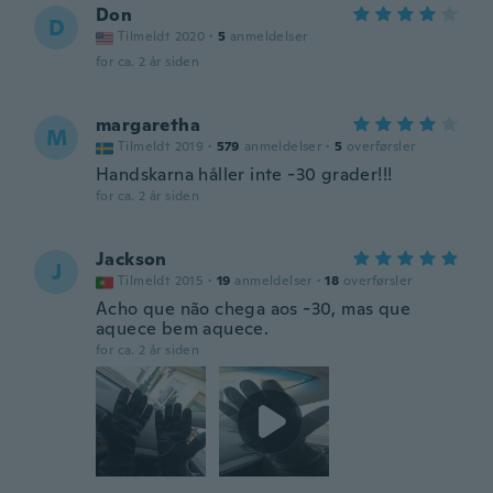
Don
D
Tilmeldt 2020
·
5
anmeldelser
for ca. 2 år siden
margaretha
M
Tilmeldt 2019
·
579
anmeldelser
·
5
overførsler
Handskarna håller inte -30 grader!!!
for ca. 2 år siden
Jackson
J
Tilmeldt 2015
·
19
anmeldelser
·
18
overførsler
Acho que não chega aos -30, mas que
aquece bem aquece.
for ca. 2 år siden