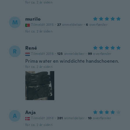
for ca. 2 år siden
murilo
M
Tilmeldt 2015
·
27
anmeldelser
·
6
overførsler
for ca. 2 år siden
René
R
Tilmeldt 2018
·
125
anmeldelser
·
99
overførsler
Prima water en winddichte handschoenen.
for ca. 2 år siden
Anja
A
Tilmeldt 2018
·
281
anmeldelser
·
10
overførsler
for ca. 2 år siden