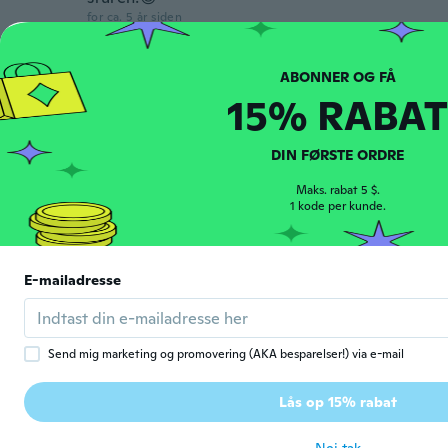
for ca. 5 år siden
Reiner
R
Tilmeldt 2018
·
11
anmeldelser
15% RABAT
-30 Grad ist wohl echt übertrieben.
Wasserdicht ist relativ (die sind ja ich aus
Gummi) und nur bedingt.
DIN FØRSTE ORDRE
for ca. 5 år siden
Maks. rabat 5 $.
1 kode per kunde.
Hans
H
Tilmeldt 2020
·
38
anmeldelser
·
7
overførsler
for ca. 5 år siden
E-mailadresse
Kristine
K
Tilmeldt 2020
·
53
anmeldelser
Send mig marketing og promovering (AKA besparelser!) via e-mail
for ca. 5 år siden
Lås op 15% rabat
Deziree
D