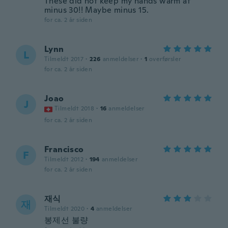
These did not keep my hands warm at
minus 30!! Maybe minus 15.
for ca. 2 år siden
Lynn
L
Tilmeldt 2017
·
226
anmeldelser
·
1
overførsler
for ca. 2 år siden
Joao
J
Tilmeldt 2018
·
16
anmeldelser
for ca. 2 år siden
Francisco
F
Tilmeldt 2012
·
194
anmeldelser
for ca. 2 år siden
재식
재
Tilmeldt 2020
·
4
anmeldelser
봉제선 불량