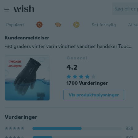
Populært
Set for nylig
At s
Kundeanmeldelser
-30 graders vinter varm vindtæt vandtæt handsker Touchscreen sportshandsker Skiridecykler Motorcykelhandsker
Generel
4.2
1700 Vurderinger
Vis produktoplysninger
Vurderinger
928
382