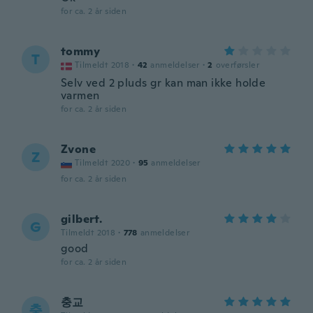
for ca. 2 år siden
tommy
T
Tilmeldt 2018
·
42
anmeldelser
·
2
overførsler
Selv ved 2 pluds gr kan man ikke holde
varmen
for ca. 2 år siden
Zvone
Z
Tilmeldt 2020
·
95
anmeldelser
for ca. 2 år siden
gilbert.
G
Tilmeldt 2018
·
778
anmeldelser
good
for ca. 2 år siden
충교
충