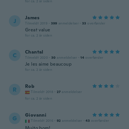
for ca. 2 år siden
James
J
Tilmeldt 2019
·
399
anmeldelser
·
33
overførsler
Great value
for ca. 2 år siden
Chantal
C
Tilmeldt 2020
·
30
anmeldelser
·
14
overførsler
Je les aime beaucoup
for ca. 2 år siden
Rob
R
Tilmeldt 2018
·
27
anmeldelser
for ca. 2 år siden
Giovanni
G
Tilmeldt 2016
·
92
anmeldelser
·
43
overførsler
Muito bom!