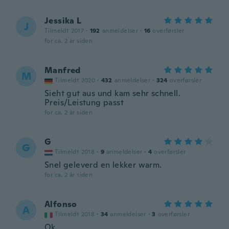
Jessika L
J
Tilmeldt 2017
·
192
anmeldelser
·
16
overførsler
for ca. 2 år siden
Manfred
M
Tilmeldt 2020
·
432
anmeldelser
·
324
overførsler
Sieht gut aus und kam sehr schnell.
Preis/Leistung passt
for ca. 2 år siden
G
G
Tilmeldt 2018
·
9
anmeldelser
·
4
overførsler
Snel geleverd en lekker warm.
for ca. 2 år siden
Alfonso
A
Tilmeldt 2018
·
34
anmeldelser
·
3
overførsler
Ok