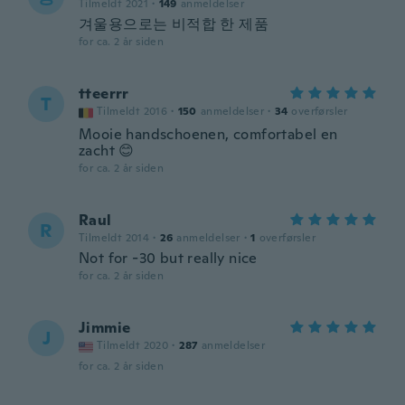
Tilmeldt 2021
·
149
anmeldelser
겨울용으로는 비적합 한 제품
for ca. 2 år siden
tteerrr
T
Tilmeldt 2016
·
150
anmeldelser
·
34
overførsler
Mooie handschoenen, comfortabel en
zacht 😊
for ca. 2 år siden
Raul
R
Tilmeldt 2014
·
26
anmeldelser
·
1
overførsler
Not for -30 but really nice
for ca. 2 år siden
Jimmie
J
Tilmeldt 2020
·
287
anmeldelser
for ca. 2 år siden