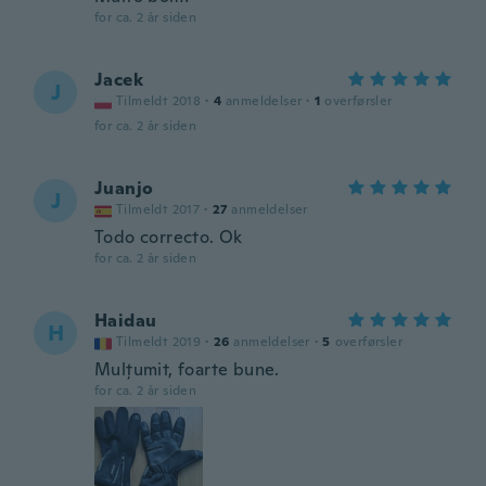
for ca. 2 år siden
Jacek
J
Tilmeldt 2018
·
4
anmeldelser
·
1
overførsler
for ca. 2 år siden
Juanjo
J
Tilmeldt 2017
·
27
anmeldelser
Todo correcto. Ok
for ca. 2 år siden
Haidau
H
Tilmeldt 2019
·
26
anmeldelser
·
5
overførsler
Mulțumit, foarte bune.
for ca. 2 år siden