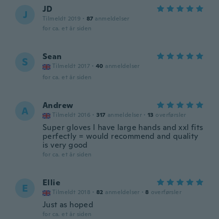
JD
J
Tilmeldt 2019
·
87
anmeldelser
for ca. et år siden
Sean
S
Tilmeldt 2017
·
40
anmeldelser
for ca. et år siden
Andrew
A
Tilmeldt 2016
·
317
anmeldelser
·
13
overførsler
Super gloves I have large hands and xxl fits
perfectly = would recommend and quality
is very good
for ca. et år siden
Ellie
E
Tilmeldt 2018
·
82
anmeldelser
·
8
overførsler
Just as hoped
for ca. et år siden