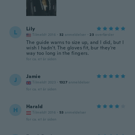
Lily
L
Tilmeldt 2016
·
32
anmeldelser
·
23
overførsler
The guide warns to size up, and I did, but I
wish I hadn't. The gloves fit, bur they're
way too long in the fingers.
for ca. et år siden
Jamie
J
Tilmeldt 2023
·
1327
anmeldelser
for ca. et år siden
Harald
H
Tilmeldt 2016
·
53
anmeldelser
for ca. et år siden