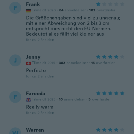
Frank
F
Tilmeldt 2020
·
84
anmeldelser
·
102
overførsler
Die Größenangaben sind viel zu ungenau;
mit einer Abweichung von 2 bis 3 cm
entspricht dies nicht den EU Normen.
Bedeutet alles fällt viel kleiner aus
for ca. 2 år siden
Jenny
J
Tilmeldt 2015
·
382
anmeldelser
·
15
overførsler
Perfecto
for ca. 2 år siden
Fareeda
F
Tilmeldt 2023
·
10
anmeldelser
·
5
overførsler
Really warm
for ca. 2 år siden
Warren
W