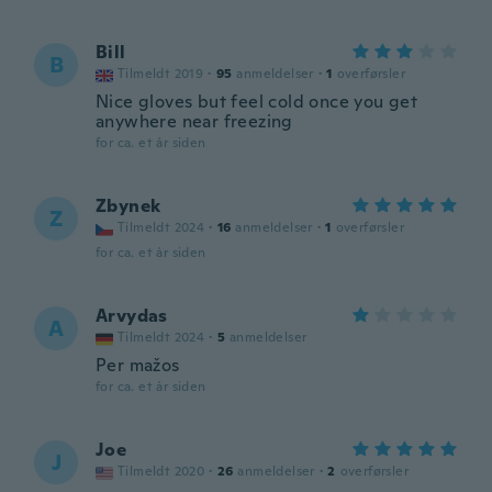
Bill
B
Tilmeldt 2019
·
95
anmeldelser
·
1
overførsler
Nice gloves but feel cold once you get
anywhere near freezing
for ca. et år siden
Zbynek
Z
Tilmeldt 2024
·
16
anmeldelser
·
1
overførsler
for ca. et år siden
Arvydas
A
Tilmeldt 2024
·
5
anmeldelser
Per mažos
for ca. et år siden
Joe
J
Tilmeldt 2020
·
26
anmeldelser
·
2
overførsler