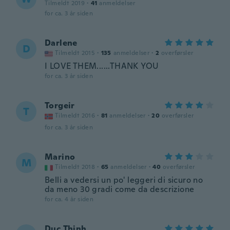
Tilmeldt 2019
·
41
anmeldelser
for ca. 3 år siden
Darlene
D
Tilmeldt 2015
·
135
anmeldelser
·
2
overførsler
I LOVE THEM......THANK YOU
for ca. 3 år siden
Torgeir
T
Tilmeldt 2016
·
81
anmeldelser
·
20
overførsler
for ca. 3 år siden
Marino
M
Tilmeldt 2018
·
65
anmeldelser
·
40
overførsler
Belli a vedersi un po' leggeri di sicuro no
da meno 30 gradi come da descrizione
for ca. 4 år siden
Duc Thinh