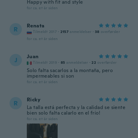
Happy with fit and style
for ca. et år siden
Renata
R
Tilmeldt 2017
·
2157
anmeldelser
·
38
overførsler
for ca. et år siden
Juan
J
Tilmeldt 2019
·
85
anmeldelser
·
22
overførsler
Solo falta sacarlos a la montaña, pero
impermeables si son
for ca. et år siden
Ricky
R
La talla está perfecta y la calidad se siente
bien solo falta calarlo en el frío!
for ca. et år siden