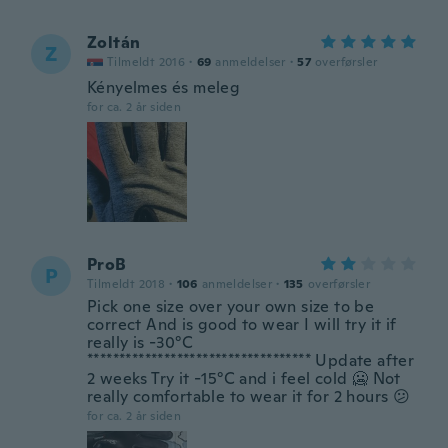
Zoltán
Z
Tilmeldt 2016
·
69
anmeldelser
·
57
overførsler
Kényelmes és meleg
for ca. 2 år siden
ProB
P
Tilmeldt 2018
·
106
anmeldelser
·
135
overførsler
Pick one size over your own size to be
correct And is good to wear I will try it if
really is -30°C
*********************************** Update after
2 weeks Try it -15°C and i feel cold 🥶 Not
really comfortable to wear it for 2 hours 😕
for ca. 2 år siden