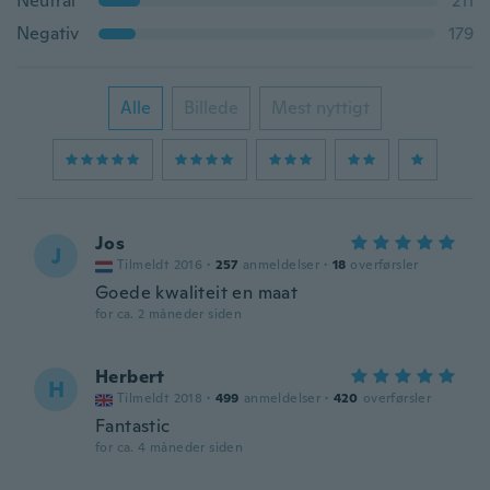
Neutral
211
Negativ
179
Alle
Billede
Mest nyttigt
Jos
J
Tilmeldt 2016
·
257
anmeldelser
·
18
overførsler
Goede kwaliteit en maat
for ca. 2 måneder siden
Herbert
H
Tilmeldt 2018
·
499
anmeldelser
·
420
overførsler
Fantastic
for ca. 4 måneder siden