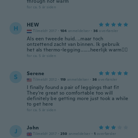
through not warm
for ca. 5 år siden
HEW
H
Tilmeldt 2017
·
104
anmeldelser
·
36
overførsler
Als een tweede huid. ..maar toch
ontzettend zacht van binnen. Ik gebruik
het als thermo-legging.......heerlijk warm👍🏻
for ca. 5 år siden
Serene
S
Tilmeldt 2012
·
119
anmeldelser
·
36
overførsler
I finally found a pair of leggings that fit
They're great so comfortable too will
definitely be getting more just took a while
to get here
for ca. 5 år siden
John
J
Tilmeldt 2017
·
250
anmeldelser
·
1
overførsler