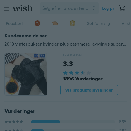
Log på
Populært
Set for nylig
At s
Kundeanmeldelser
2018 vinterbukser kvinder plus cashmere leggings superelastisk afslappet slanke varme leggings velvet strikkede leggings
Generel
3.3
1896 Vurderinger
Vis produktoplysninger
Vurderinger
665
292