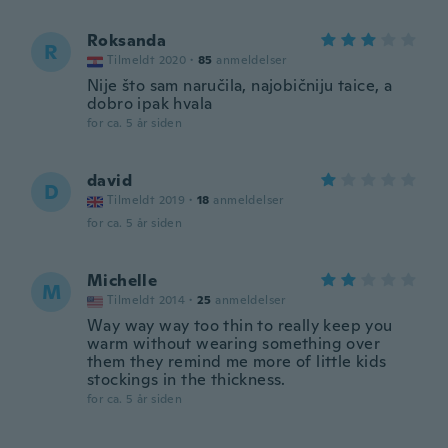
Roksanda
R
Tilmeldt 2020
·
85
anmeldelser
Nije što sam naručila, najobičniju taice, a
dobro ipak hvala
for ca. 5 år siden
david
D
Tilmeldt 2019
·
18
anmeldelser
for ca. 5 år siden
Michelle
M
Tilmeldt 2014
·
25
anmeldelser
Way way way too thin to really keep you
warm without wearing something over
them they remind me more of little kids
stockings in the thickness.
for ca. 5 år siden