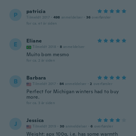
patricia
P
Tilmeldt 2017
·
498
anmeldelser
·
36
overførsler
for ca. et år siden
Eliane
E
Tilmeldt 2018
·
8
anmeldelser
Muito bom mesmo
for ca. 2 år siden
Barbara
B
Tilmeldt 2017
·
84
anmeldelser
·
2
overførsler
Perfect for Michigan winters had to buy
more.
for ca. 3 år siden
Jessica
J
Tilmeldt 2019
·
30
anmeldelser
·
6
overførsler
Weight: apx 100g, i.e. has some warmth