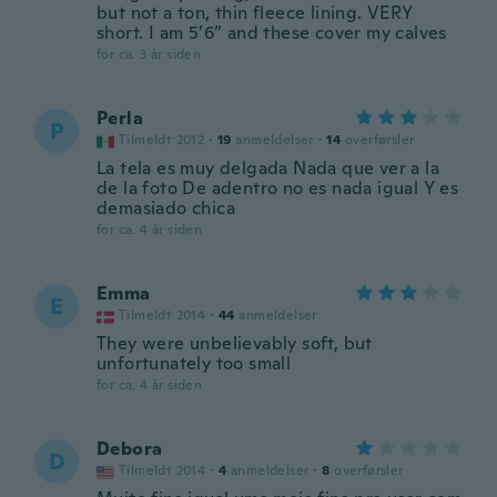
but not a ton, thin fleece lining. VERY
short. I am 5’6” and these cover my calves
for ca. 3 år siden
Perla
P
Tilmeldt 2012
·
19
anmeldelser
·
14
overførsler
La tela es muy delgada Nada que ver a la
de la foto De adentro no es nada igual Y es
demasiado chica
for ca. 4 år siden
Emma
E
Tilmeldt 2014
·
44
anmeldelser
They were unbelievably soft, but
unfortunately too small
for ca. 4 år siden
Debora
D
Tilmeldt 2014
·
4
anmeldelser
·
8
overførsler