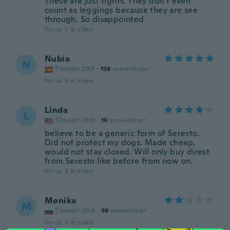
These are just tights. They don’t even
count as leggings because they are see
through. So disappointed
for ca. 5 år siden
Nubia
N
Tilmeldt 2017
·
138
anmeldelser
for ca. 5 år siden
Linda
L
Tilmeldt 2018
·
16
anmeldelser
believe to be a generic form of Seresto.
Did not protect my dogs. Made cheap,
would not stay closed. Will only buy direst
from Seresto like before from now on.
for ca. 5 år siden
Monika
M
Tilmeldt 2018
·
99
anmeldelser
for ca. 5 år siden