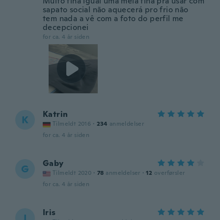
Muito fina igual uma meia fina pra usar com
sapato social não aquecerá pro frio não
tem nada a vê com a foto do perfil me
decepcionei
for ca. 4 år siden
Katrin
K
Tilmeldt 2016
·
234
anmeldelser
for ca. 4 år siden
Gaby
G
Tilmeldt 2020
·
78
anmeldelser
·
12
overførsler
for ca. 4 år siden
Iris
I