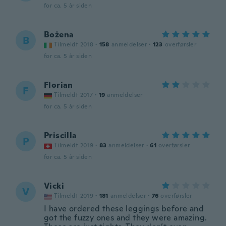
for ca. 5 år siden
Bożena
B
Tilmeldt 2018
·
158
anmeldelser
·
123
overførsler
for ca. 5 år siden
Florian
F
Tilmeldt 2017
·
19
anmeldelser
for ca. 5 år siden
Priscilla
P
Tilmeldt 2019
·
83
anmeldelser
·
61
overførsler
for ca. 5 år siden
Vicki
V
Tilmeldt 2019
·
181
anmeldelser
·
76
overførsler
I have ordered these leggings before and
got the fuzzy ones and they were amazing.