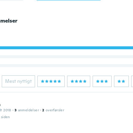
melser
Mest nyttigt
a
dt 2018
·
3
anmeldelser
·
2
overførsler
r siden