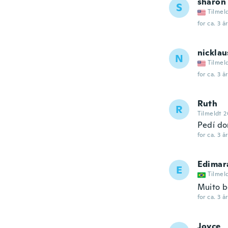
sharon
S
Tilmel
for ca. 3 å
nicklau
N
Tilmel
for ca. 3 å
Ruth
R
Tilmeldt 2
Pedí do
for ca. 3 å
Edimar
E
Tilmel
Muito b
for ca. 3 å
Joyce