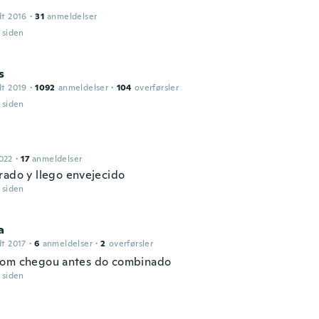
dt 2016
·
31
anmeldelser
r siden
s
dt 2019
·
1092
anmeldelser
·
104
overførsler
r siden
022
·
17
anmeldelser
rado y llego envejecido
r siden
a
dt 2017
·
6
anmeldelser
·
2
overførsler
om chegou antes do combinado
r siden