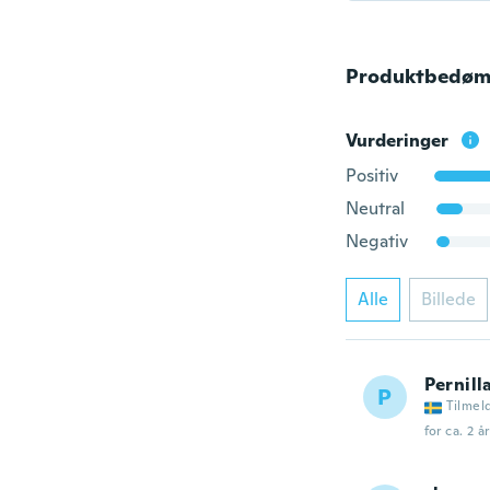
Produktbedøm
Vurderinger
Positiv
Neutral
Negativ
Alle
Billede
Pernill
P
Tilmel
for ca. 2 å