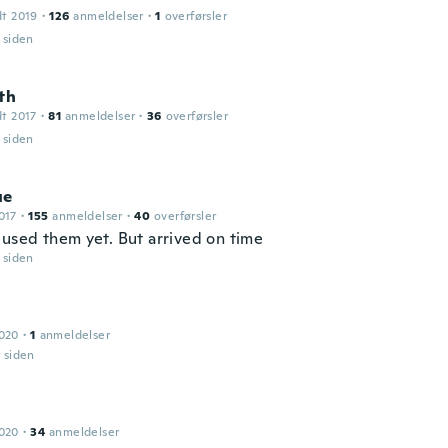
dt 2019
·
126
anmeldelser
·
1
overførsler
r siden
th
dt 2017
·
81
anmeldelser
·
36
overførsler
r siden
ue
017
·
155
anmeldelser
·
40
overførsler
 used them yet. But arrived on time
r siden
2020
·
1
anmeldelser
r siden
a
2020
·
34
anmeldelser