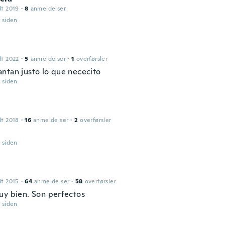
dt 2019
·
8
anmeldelser
r siden
dt 2022
·
5
anmeldelser
·
1
overførsler
ntan justo lo que nececito
r siden
dt 2018
·
16
anmeldelser
·
2
overførsler
r siden
dt 2015
·
64
anmeldelser
·
58
overførsler
uy bien. Son perfectos
r siden