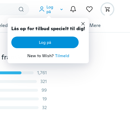
Log
på
ledyrstilbehør
Gadgets
Værktøj
Mere
Lås op for tilbud specielt til dig!
Log på
130 stk høj kvalitet DIY smykker fund 925 sterling sølv franske krogeøreringe øretråd
New to Wish?
Tilmeld
1,761
321
99
19
32