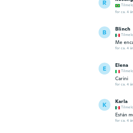
R
Tilmel
for ca. 4 å
Blinch
B
Tilmel
Me enca
for ca. 4 å
Elena
E
Tilmel
Carini
for ca. 4 å
Karla
K
Tilmel
Están m
for ca. 4 å