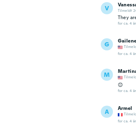
Vaness
V
Tilmeldt 2
They are
for ca. 4 å
Gailen
G
Tilmel
for ca. 4 å
Martin
M
Tilmel
😊
for ca. 4 å
Armel
A
Tilmel
for ca. 4 å