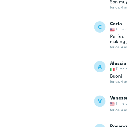
Son muy
for ca. 4 å
Carla
C
Tilmel
Perfect
making 
for ca. 4 å
Alessia
A
Tilmel
Buoni
for ca. 4 å
Vaness
V
Tilmel
for ca. 4 å
Rosang