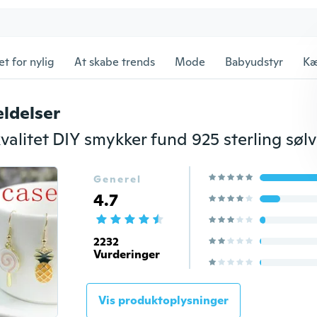
et for nylig
At skabe trends
Mode
Babyudstyr
Kæ
ldelser
Generel
4.7
2232
Vurderinger
Vis produktoplysninger