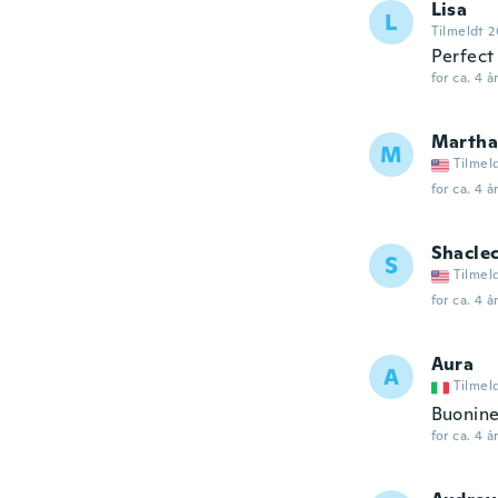
Lisa
L
Tilmeldt 2
Perfect
for ca. 4 å
Martha
M
Tilmel
for ca. 4 å
Shacle
S
Tilmel
for ca. 4 å
Aura
A
Tilmel
Buonine
for ca. 4 å