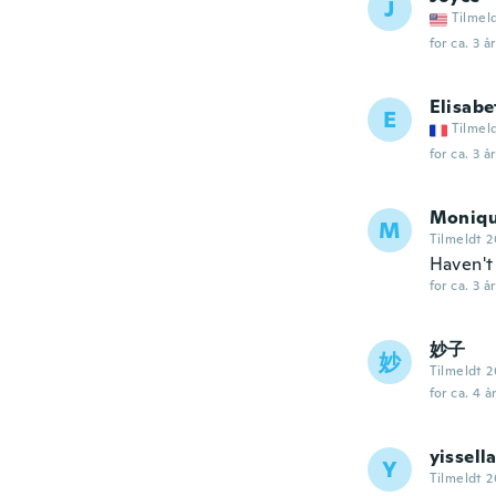
J
Tilmel
for ca. 3 å
Elisabe
E
Tilmel
for ca. 3 å
Moniq
M
Tilmeldt 2
Haven't
for ca. 3 å
妙子
妙
Tilmeldt 
for ca. 4 å
yissell
Y
Tilmeldt 