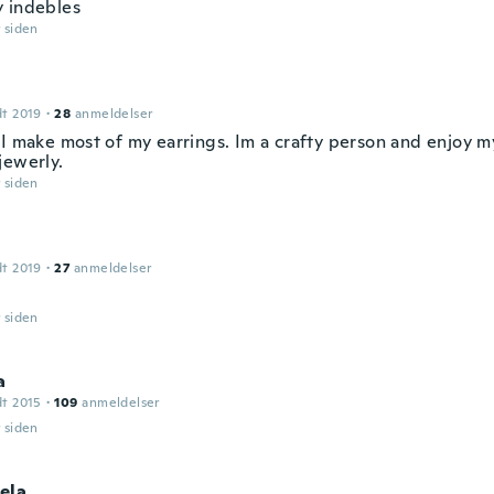
 indebles
r siden
dt 2019
·
28
anmeldelser
 I make most of my earrings. Im a crafty person and enjoy m
jewerly.
r siden
dt 2019
·
27
anmeldelser
r siden
a
dt 2015
·
109
anmeldelser
r siden
ela