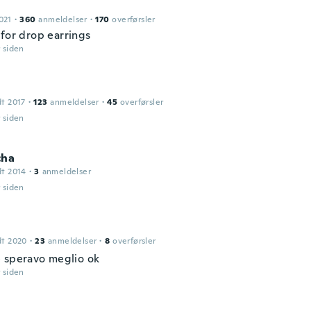
021
·
360
anmeldelser
·
170
overførsler
 for drop earrings
r siden
dt 2017
·
123
anmeldelser
·
45
overførsler
r siden
cha
dt 2014
·
3
anmeldelser
r siden
dt 2020
·
23
anmeldelser
·
8
overførsler
 speravo meglio ok
r siden