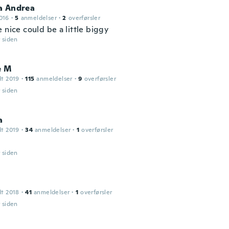
a Andrea
016
·
5
anmeldelser
·
2
overførsler
 nice could be a little biggy
r siden
e M
dt 2019
·
115
anmeldelser
·
9
overførsler
r siden
a
dt 2019
·
34
anmeldelser
·
1
overførsler
r siden
dt 2018
·
41
anmeldelser
·
1
overførsler
r siden