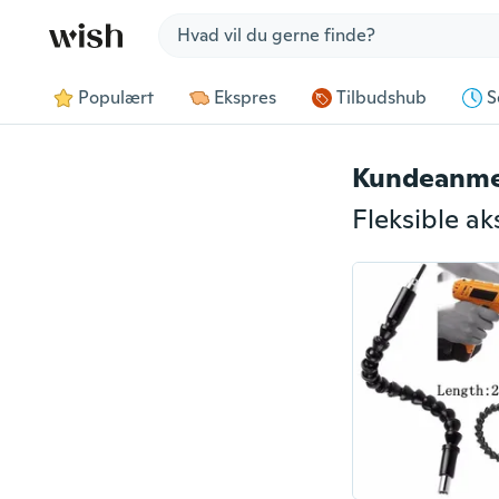
Jump to section
Populært
Ekspres
Tilbudshub
S
Kundeanme