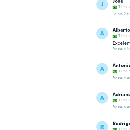
José
J
Tilmel
for ca. 3 å
Albert
A
Tilmel
Excelen
for ca. 3 å
Antoni
A
Tilmel
for ca. 4 å
Adrian
A
Tilmel
for ca. 5 å
Rodrig
R
Tilmel