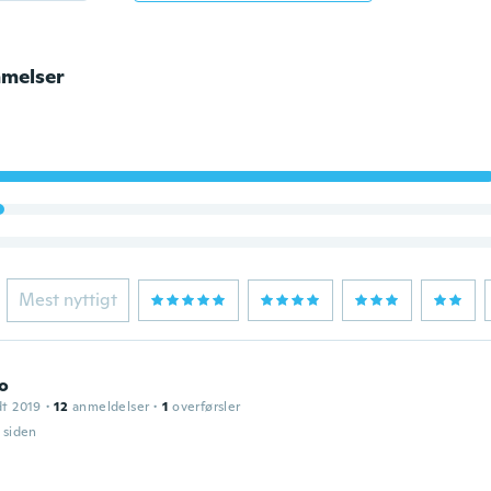
melser
Mest nyttigt
o
dt 2019
·
12
anmeldelser
·
1
overførsler
r siden