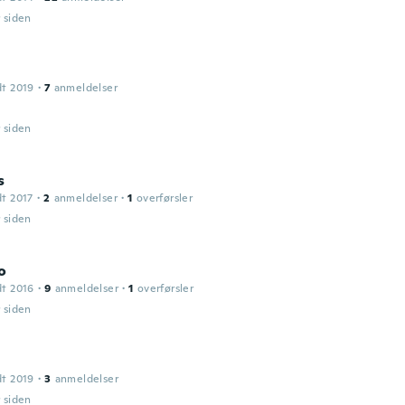
r siden
dt 2019
·
7
anmeldelser
r siden
s
dt 2017
·
2
anmeldelser
·
1
overførsler
r siden
o
dt 2016
·
9
anmeldelser
·
1
overførsler
r siden
dt 2019
·
3
anmeldelser
r siden