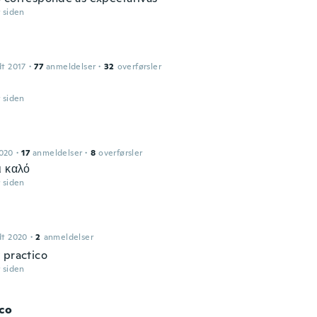
r siden
dt 2017
·
77
anmeldelser
·
32
overførsler
r siden
2020
·
17
anmeldelser
·
8
overførsler
ι καλό
r siden
dt 2020
·
2
anmeldelser
 practico
r siden
co