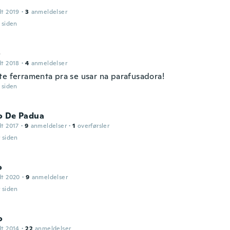
dt 2019
·
3
anmeldelser
r siden
o
dt 2018
·
4
anmeldelser
te ferramenta pra se usar na parafusadora!
r siden
o De Padua
dt 2017
·
9
anmeldelser
·
1
overførsler
r siden
o
dt 2020
·
9
anmeldelser
r siden
o
dt 2014
·
22
anmeldelser