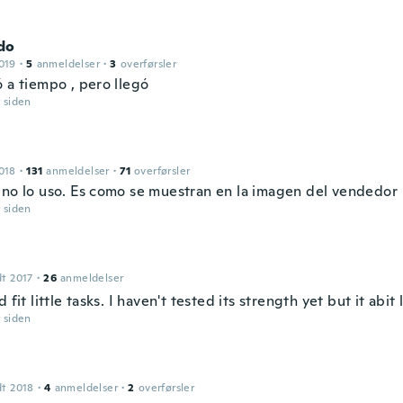
do
019
·
5
anmeldelser
·
3
overførsler
 a tiempo , pero llegó
r siden
018
·
131
anmeldelser
·
71
overførsler
 no lo uso. Es como se muestran en la imagen del vendedor
r siden
dt 2017
·
26
anmeldelser
d fit little tasks. I haven't tested its strength yet but it abit l
r siden
dt 2018
·
4
anmeldelser
·
2
overførsler