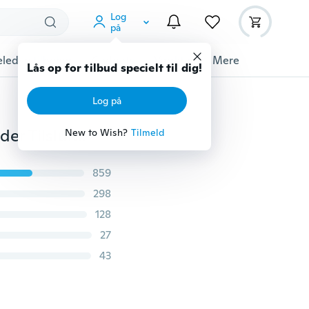
Log
på
ledyrstilbehør
Gadgets
Værktøj
Mere
Lås op for tilbud specielt til dig!
Log på
Fleksible akselbits Forlængelse Skruetrækker Boreholder Tilslutningsled
New to Wish?
Tilmeld
859
298
128
27
43