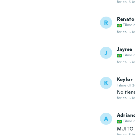
for ca. 5 å
Renato
R
Tilmel
for ca. 5 å
Jayme
J
Tilmel
for ca. 5 å
Keylor
K
Tilmeldt 2
No tien
for ca. 5 å
Adrian
A
Tilmel
MUITO 
for ca. 5 å