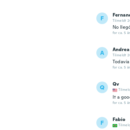
Fernan
F
Tilmeldt 2
No llegó
for ca. 5 å
Andrea
A
Tilmeldt 2
Todavía
for ca. 5 å
Qv
Q
Tilmel
It a goo
for ca. 5 å
Fabio
F
Tilmel