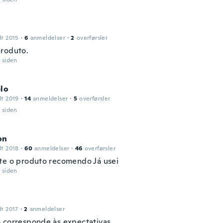
dt 2015
·
6
anmeldelser
·
2
overførsler
roduto.
r siden
lo
dt 2019
·
14
anmeldelser
·
5
overførsler
r siden
on
dt 2018
·
60
anmeldelser
·
46
overførsler
te o produto recomendo Já usei
r siden
dt 2017
·
2
anmeldelser
 corresponde às expectativas