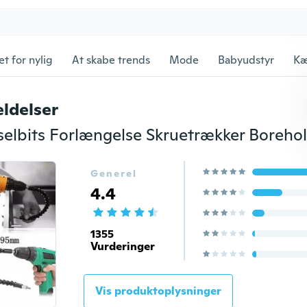
et for nylig
At skabe trends
Mode
Babyudstyr
Kæ
ldelser
Generel
4.4
1355
Vurderinger
Vis produktoplysninger