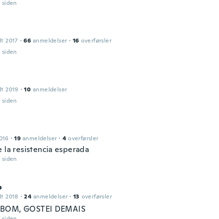
r siden
dt 2017
·
66
anmeldelser
·
16
overførsler
r siden
dt 2019
·
10
anmeldelser
r siden
016
·
19
anmeldelser
·
4
overførsler
e la resistencia esperada
r siden
o
dt 2018
·
24
anmeldelser
·
13
overførsler
BOM, GOSTEI DEMAIS
r siden