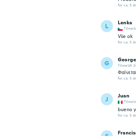
for ca. 5 å
Lenka
L
Tilmel
Vše ok
for ca. 5 å
George
G
Tilmeldt 
Φαίνετα
for ca. 5 å
Juan
J
Tilmel
bueno y
for ca. 5 å
Francis