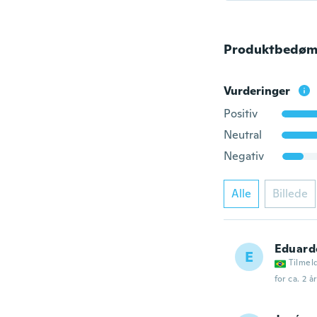
Produktbedøm
Vurderinger
Positiv
Neutral
Negativ
Alle
Billede
Eduard
E
Tilmel
for ca. 2 å