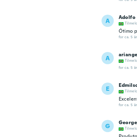
Adolfo
A
Tilmel
Ótimo p
for ca. 5 å
ariange
A
Tilmel
for ca. 5 å
Edmils
E
Tilmel
Excelen
for ca. 5 å
George
G
Tilmel
Produto