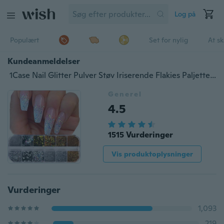
Log på
Populært
Set for nylig
At s
Kundeanmeldelser
1Case Nail Glitter Pulver Støv Iriserende Flakies Paljetter Guld Sølv Super Shining Paillette Nail Art Manikyr Dekoration
Generel
4.5
1515 Vurderinger
Vis produktoplysninger
Vurderinger
1,093
219