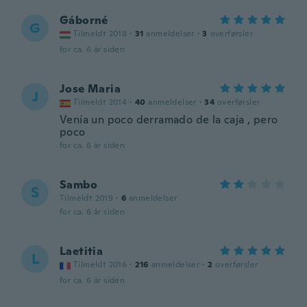
Gáborné
G
Tilmeldt 2018
·
31
anmeldelser
·
3
overførsler
for ca. 6 år siden
Jose Maria
J
Tilmeldt 2014
·
40
anmeldelser
·
34
overførsler
Venía un poco derramado de la caja , pero
poco
for ca. 6 år siden
Sambo
S
Tilmeldt 2019
·
6
anmeldelser
for ca. 6 år siden
Laetitia
L
Tilmeldt 2016
·
216
anmeldelser
·
2
overførsler
for ca. 6 år siden