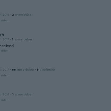
dt 2019
·
2
anmeldelser
r siden
ah
dt 2017
·
3
anmeldelser
eceived
r siden
dt 2017
·
66
anmeldelser
·
5
overførsler
r siden
dt 2016
·
2
anmeldelser
r siden