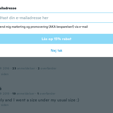
iladresse
dt 2015
·
25
anmeldelser
r siden
end mig marketing og promovering (AKA besparelser!) via e-mail
Lås op 15% rabat
dt 2018
·
31
anmeldelser
·
16
overførsler
r siden
Nej tak
dt 2016
·
23
anmeldelser
·
2
overførsler
r siden
é
dt 2019
·
19
anmeldelser
·
1
overførsler
ely and I went a size under my usual size :)
r siden