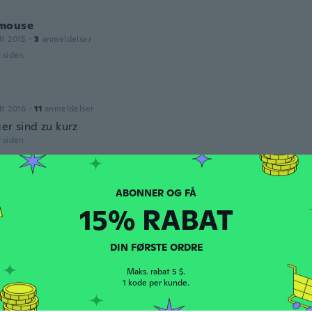
mouse
dt 2015
·
3
anmeldelser
r siden
dt 2016
·
11
anmeldelser
er sind zu kurz
r siden
que
dt 2016
·
68
anmeldelser
·
1
overførsler
15% RABAT
t tombe pas très boen rien a voir avec la photo
r siden
DIN FØRSTE ORDRE
a
Maks. rabat 5 $.
016
·
7
anmeldelser
1 kode per kunde.
ooking don’t even think I will wear it!!maybe around the ho
r siden