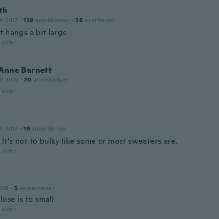
th
dt 2017
·
139
anmeldelser
·
58
overførsler
t hangs a bit large
r siden
 Anne Barnett
dt 2019
·
70
anmeldelser
r siden
dt 2017
·
19
anmeldelser
t. It's not to bulky like some or most sweaters are.
r siden
018
·
5
anmeldelser
lose is to small
r siden