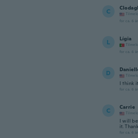
Clodag
C
Tilmel
for ca. 6 å
Lígia
L
Tilmel
for ca. 6 å
Daniell
D
Tilmel
I think 
for ca. 6 å
Carrie
C
Tilmel
I will b
it. Than
for ca. 6 å