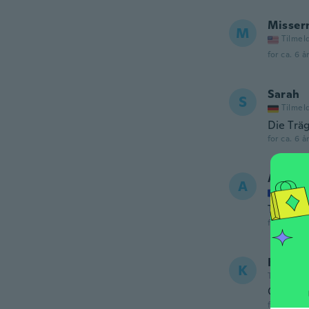
Misser
M
Tilmel
for ca. 6 å
Sarah
S
Tilmel
Die Träg
for ca. 6 å
Angeli
A
Tilmel
Taille e
for ca. 6 å
Katrin
K
Tilmeldt 2
Cheap l
for ca. 6 å