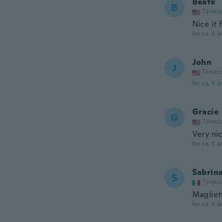
Beate
B
Tilmel
Nice it 
for ca. 5 å
John
J
Tilmel
for ca. 5 å
Gracie
G
Tilmel
Very ni
for ca. 5 å
Sabrin
S
Tilmel
Magliet
for ca. 5 å