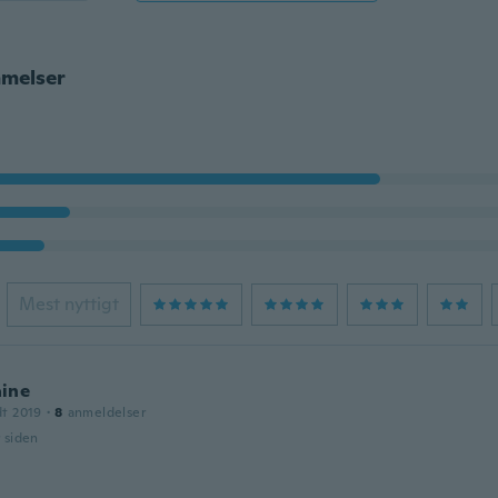
melser
Mest nyttigt
ine
dt 2019
·
8
anmeldelser
r siden