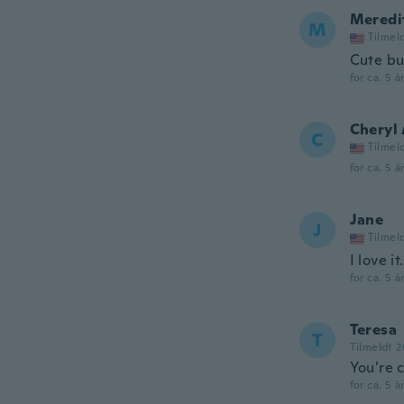
Meredi
M
Tilmel
Cute bu
for ca. 5 å
Cheryl
C
Tilmel
for ca. 5 å
Jane
J
Tilmel
I love i
for ca. 5 å
Teresa
T
Tilmeldt 2
You’re c
for ca. 5 å