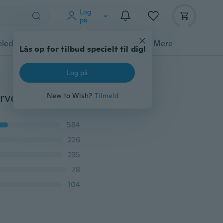
Log
på
ledyrstilbehør
Gadgets
Værktøj
Mere
Lås op for tilbud specielt til dig!
Log på
Plus Size Dame Mode Kold skulder Langærmet Ren farve Strikket Casual Sweater
New to Wish?
Tilmeld
584
226
235
78
104