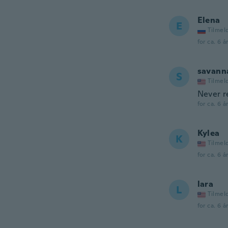
Elena
E
Tilmel
for ca. 6 å
savann
S
Tilmel
Never r
for ca. 6 å
Kylea
K
Tilmel
for ca. 6 å
lara
L
Tilmel
for ca. 6 å