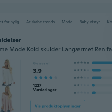
et for nylig
At skabe trends
Mode
Babyudstyr
Kæ
ldelser
Generel
3.9
1227
Vurderinger
Vis produktoplysninger