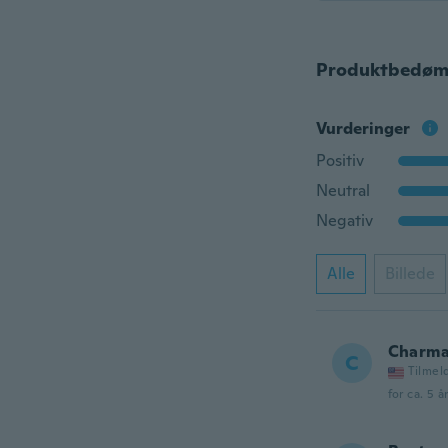
Produktbedøm
Vurderinger
Positiv
Neutral
Negativ
Alle
Billede
Charma
C
Tilmel
for ca. 5 å