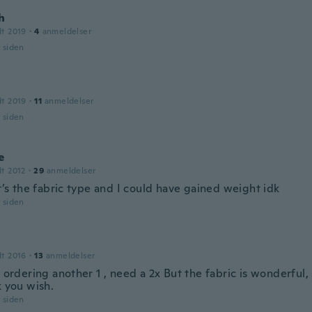
h
dt 2019
·
4
anmeldelser
r siden
dt 2019
·
11
anmeldelser
r siden
e
dt 2012
·
29
anmeldelser
it’s the fabric type and I could have gained weight idk
r siden
dt 2016
·
13
anmeldelser
e ordering another 1 , need a 2x But the fabric is wonderful,
k you wish.
r siden