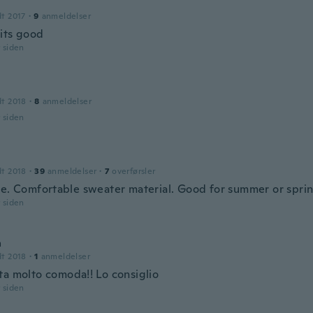
dt 2017
·
9
anmeldelser
fits good
r siden
dt 2018
·
8
anmeldelser
r siden
dt 2018
·
39
anmeldelser
·
7
overførsler
ce. Comfortable sweater material. Good for summer or sprin
r siden
a
dt 2018
·
1
anmeldelser
ta molto comoda!! Lo consiglio
r siden