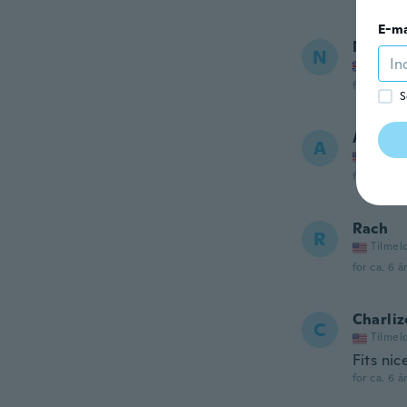
E-ma
Nicole
N
Tilmel
for ca. 6 å
S
Athena
A
Tilmel
for ca. 6 å
Rach
R
Tilmel
for ca. 6 å
Charliz
C
Tilmel
Fits nic
for ca. 6 å