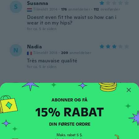
Susanna
S
Tilmeldt 2014
·
176
anmeldelser
·
112
overførsler
Doesnt even fit the waist so how can i
wear it on my hips?
for ca. 5 år siden
Nadia
N
Tilmeldt 2018
·
209
anmeldelser
Très mauvaise qualité
for ca. 5 år siden
Sarah
S
Tilmeldt 2017
·
124
anmeldelser
·
1
overførsler
Looks just like pic. Go one size up.
for ca. 5 år siden
15% RABAT
Lieneke
L
DIN FØRSTE ORDRE
Tilmeldt 2017
·
61
anmeldelser
Al voor de eerste keer dragen kapot. Zeer
Maks. rabat 5 $.