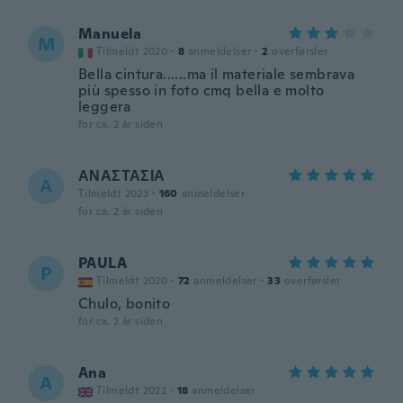
Manuela
M
Tilmeldt 2020
·
8
anmeldelser
·
2
overførsler
Bella cintura......ma il materiale sembrava
più spesso in foto cmq bella e molto
leggera
for ca. 2 år siden
ΑΝΑΣΤΑΣΙΑ
Α
Tilmeldt 2023
·
160
anmeldelser
for ca. 2 år siden
PAULA
P
Tilmeldt 2020
·
72
anmeldelser
·
33
overførsler
Chulo, bonito
for ca. 2 år siden
Ana
A
Tilmeldt 2022
·
18
anmeldelser