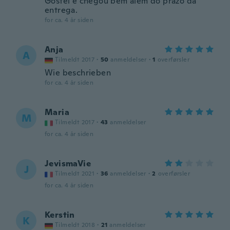
Gostei e chegou bem além do prazo da
entrega.
for ca. 4 år siden
Anja
A
Tilmeldt 2017
·
50
anmeldelser
·
1
overførsler
Wie beschrieben
for ca. 4 år siden
Maria
M
Tilmeldt 2017
·
43
anmeldelser
for ca. 4 år siden
JevismaVie
J
Tilmeldt 2021
·
36
anmeldelser
·
2
overførsler
for ca. 4 år siden
Kerstin
K
Tilmeldt 2018
·
21
anmeldelser