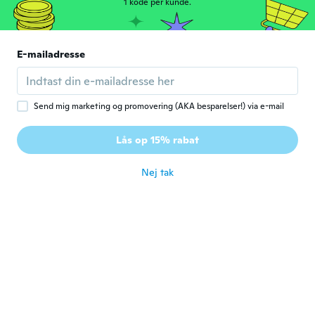
1 kode per kunde.
slechte kwaliteit
for ca. 5 år siden
E-mailadresse
Regina
R
Tilmeldt 2019
·
100
anmeldelser
·
1
overførsler
for ca. 5 år siden
Send mig marketing og promovering (AKA besparelser!) via e-mail
Valérie
V
Lås op 15% rabat
Tilmeldt 2018
·
87
anmeldelser
·
4
overførsler
for ca. 5 år siden
Nej tak
Carmen
C
Tilmeldt 2020
·
45
anmeldelser
for ca. 5 år siden
Mary
M
Tilmeldt 2015
·
6
anmeldelser
Great