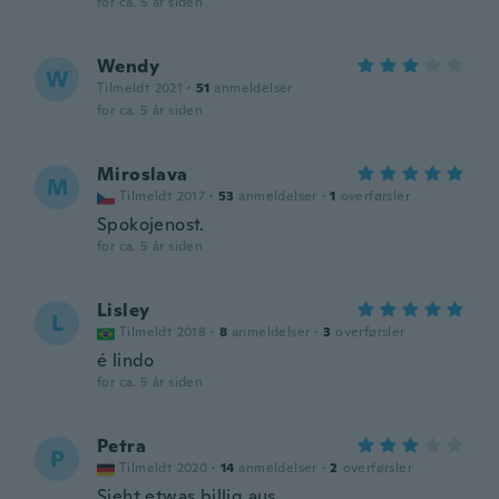
for ca. 5 år siden
Wendy
W
Tilmeldt 2021
·
51
anmeldelser
for ca. 5 år siden
Miroslava
M
Tilmeldt 2017
·
53
anmeldelser
·
1
overførsler
Spokojenost.
for ca. 5 år siden
Lisley
L
Tilmeldt 2018
·
8
anmeldelser
·
3
overførsler
é lindo
for ca. 5 år siden
Petra
P
Tilmeldt 2020
·
14
anmeldelser
·
2
overførsler
Sieht etwas billig aus