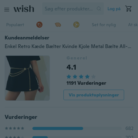
Log på
Populært
Set for nylig
At s
Kundeanmeldelser
Enkel Retro Kæde Bælter Kvinde Kjole Metal Bælte All-match Holiday Party Smykker
Generel
4.1
1191 Vurderinger
Vis produktoplysninger
Vurderinger
682
202