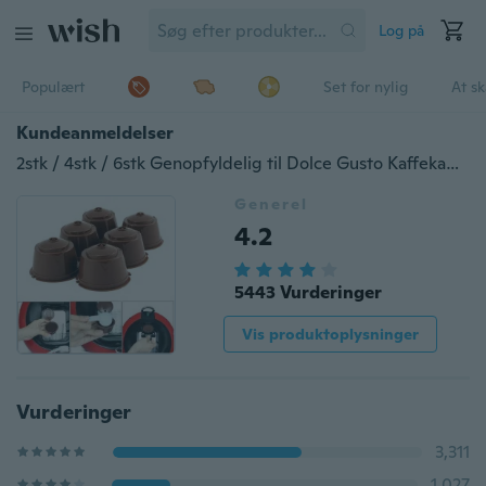
Log på
Populært
Set for nylig
At s
Kundeanmeldelser
2stk / 4stk / 6stk Genopfyldelig til Dolce Gusto Kaffekapsler Genanvendelig kaffebønnefilter
Generel
4.2
5443 Vurderinger
Vis produktoplysninger
Vurderinger
3,311
1,027