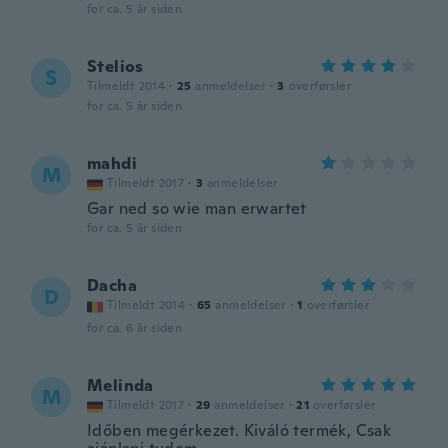
for ca. 5 år siden
Stelios
S
Tilmeldt 2014
·
25
anmeldelser
·
3
overførsler
for ca. 5 år siden
mahdi
M
Tilmeldt 2017
·
3
anmeldelser
Gar ned so wie man erwartet
for ca. 5 år siden
Dacha
D
Tilmeldt 2014
·
65
anmeldelser
·
1
overførsler
for ca. 6 år siden
Melinda
M
Tilmeldt 2017
·
29
anmeldelser
·
21
overførsler
Időben megérkezet. Kiváló termék, Csak