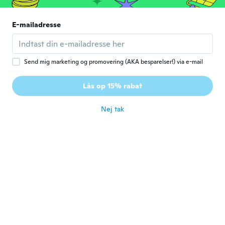
E-mailadresse
April
A
Tilmeldt 2016
·
22
anmeldelser
·
1
overførsler
for ca. 7 år siden
Send mig marketing og promovering (AKA besparelser!) via e-mail
Saskia
S
Lås op 15% rabat
Tilmeldt 2017
·
213
anmeldelser
·
1
overførsler
for ca. 7 år siden
Nej tak
diana
D
Tilmeldt 2018
·
15
anmeldelser
for ca. 7 år siden
Ryan
R
Tilmeldt 2016
·
13
anmeldelser
for ca. 7 år siden