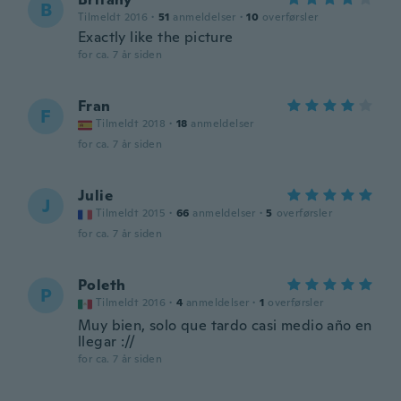
B
Tilmeldt 2016
·
51
anmeldelser
·
10
overførsler
Exactly like the picture
for ca. 7 år siden
Fran
F
Tilmeldt 2018
·
18
anmeldelser
for ca. 7 år siden
Julie
J
Tilmeldt 2015
·
66
anmeldelser
·
5
overførsler
for ca. 7 år siden
Poleth
P
Tilmeldt 2016
·
4
anmeldelser
·
1
overførsler
Muy bien, solo que tardo casi medio año en
llegar ://
for ca. 7 år siden