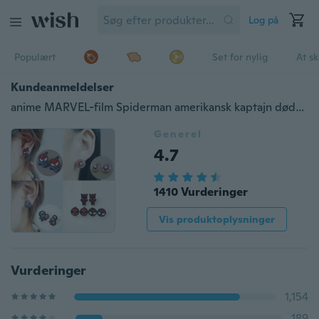
Log på
Populært
Set for nylig
At s
Kundeanmeldelser
anime MARVEL-film Spiderman amerikansk kaptajn dødsstift Mænd og kvinder Dejlige øreringe
Generel
4.7
1410 Vurderinger
Vis produktoplysninger
Vurderinger
1,154
189