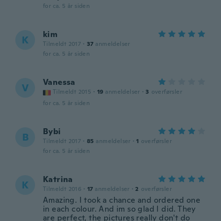
for ca. 5 år siden
kim
K
Tilmeldt 2017
·
37
anmeldelser
for ca. 5 år siden
Vanessa
V
Tilmeldt 2015
·
19
anmeldelser
·
3
overførsler
for ca. 5 år siden
Bybi
B
Tilmeldt 2017
·
85
anmeldelser
·
1
overførsler
for ca. 5 år siden
Katrina
K
Tilmeldt 2016
·
17
anmeldelser
·
2
overførsler
Amazing. I took a chance and ordered one
in each colour. And im so glad I did. They
are perfect, the pictures really don't do