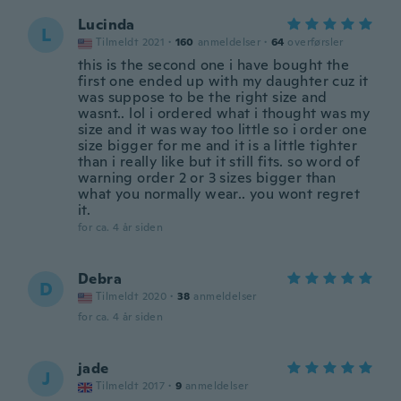
Lucinda
L
Tilmeldt 2021
·
160
anmeldelser
·
64
overførsler
this is the second one i have bought the
first one ended up with my daughter cuz it
was suppose to be the right size and
wasnt.. lol i ordered what i thought was my
size and it was way too little so i order one
size bigger for me and it is a little tighter
than i really like but it still fits. so word of
warning order 2 or 3 sizes bigger than
what you normally wear.. you wont regret
it.
for ca. 4 år siden
Debra
D
Tilmeldt 2020
·
38
anmeldelser
for ca. 4 år siden
jade
J
Tilmeldt 2017
·
9
anmeldelser