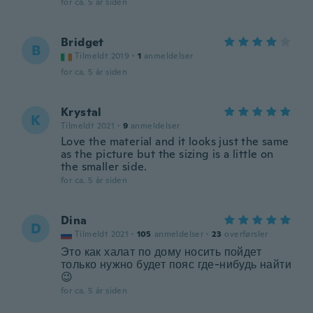
for ca. 5 år siden
Bridget
B
Tilmeldt 2019
·
1
anmeldelser
for ca. 5 år siden
Krystal
K
Tilmeldt 2021
·
9
anmeldelser
Love the material and it looks just the same
as the picture but the sizing is a little on
the smaller side.
for ca. 5 år siden
Dina
D
Tilmeldt 2021
·
105
anmeldelser
·
23
overførsler
Это как халат по дому носить пойдет
только нужно будет пояс где-нибудь найти
😉
for ca. 5 år siden