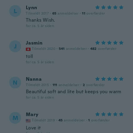
Lynn
L
Tilmeldt 2017
·
65
anmeldelser
·
11
overførsler
Thanks Wish.
for ca. 5 år siden
Jasmin
J
Tilmeldt 2020
·
541
anmeldelser
·
482
overførsler
toll
for ca. 5 år siden
Nanna
N
Tilmeldt 2015
·
111
anmeldelser
·
2
overførsler
Beautiful soft and lite but keeps you warm
for ca. 5 år siden
Mary
M
Tilmeldt 2019
·
45
anmeldelser
·
1
overførsler
Love it