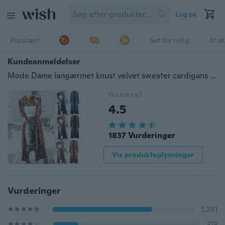
Log på
Populært
Set for nylig
At s
Kundeanmeldelser
Mode Dame langærmet knust velvet sweater cardigans jakke løst frakke outwear
Generel
4.5
1837 Vurderinger
Vis produktoplysninger
Vurderinger
1,291
313