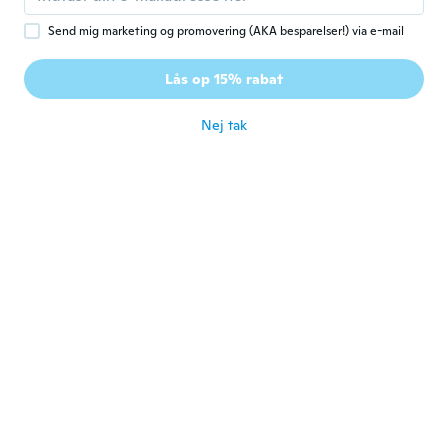
for ca. 5 år siden
Send mig marketing og promovering (AKA besparelser!) via e-mail
Petra
P
Lås op 15% rabat
Tilmeldt 2017
·
288
anmeldelser
·
33
overførsler
for ca. 5 år siden
Nej tak
Fran
F
Tilmeldt 2019
·
96
anmeldelser
Lovely colour, beautiful soft fabric
for ca. 5 år siden
Bev
B
Tilmeldt 2019
·
12
anmeldelser
for ca. 5 år siden
Sheri
S
Tilmeldt 2021
·
10
anmeldelser
·
2
overførsler
Very 👌 nice
for ca. 5 år siden