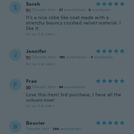
Sarah
S
Tilmeldt 2019
·
37
anmeldelser
·
9
overførsler
It's a nice robe like coat made with a
stretchy bouncy crushed velvet material. I
like it.
for ca. 5 år siden
Jennifer
J
Tilmeldt 2020
·
185
anmeldelser
·
5
overførsler
for ca. 5 år siden
Fran
F
Tilmeldt 2019
·
96
anmeldelser
Love this item! 3rd purchase, I have all the
colours now!
for ca. 5 år siden
Bouvier
B
Tilmeldt 2017
·
264
anmeldelser