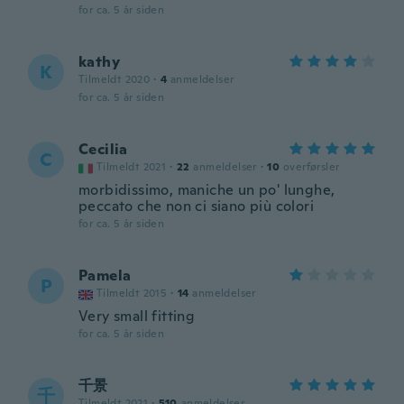
for ca. 5 år siden
kathy
K
Tilmeldt 2020
·
4
anmeldelser
for ca. 5 år siden
Cecilia
C
Tilmeldt 2021
·
22
anmeldelser
·
10
overførsler
morbidissimo, maniche un po' lunghe,
peccato che non ci siano più colori
for ca. 5 år siden
Pamela
P
Tilmeldt 2015
·
14
anmeldelser
Very small fitting
for ca. 5 år siden
千景
千
Tilmeldt 2021
·
510
anmeldelser