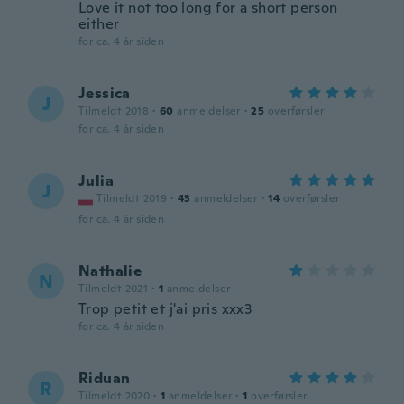
Love it not too long for a short person
either
for ca. 4 år siden
Jessica
J
Tilmeldt 2018
·
60
anmeldelser
·
25
overførsler
for ca. 4 år siden
Julia
J
Tilmeldt 2019
·
43
anmeldelser
·
14
overførsler
for ca. 4 år siden
Nathalie
N
Tilmeldt 2021
·
1
anmeldelser
Trop petit et j'ai pris xxx3
for ca. 4 år siden
Riduan
R
Tilmeldt 2020
·
1
anmeldelser
·
1
overførsler