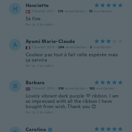
Henriette
H
Tilmeldt 2017
·
215
anmeldelser
·
15
overførsler
Så fine
for ca. 3 år siden
Ayumi Marie-Claude
A
Tilmeldt 2019
·
284
anmeldelser
·
3
overførsler
Couleur pas tout à fait celle espérée mais
ça servira
for ca. 3 år siden
Barbara
B
Tilmeldt 2018
·
318
anmeldelser
·
183
overførsler
Lovely vibrant dark purple 💜 ribbon. I am
so impressed with all the ribbon I have
bought from wish. Thank you 😊
for ca. 3 år siden
Caroline