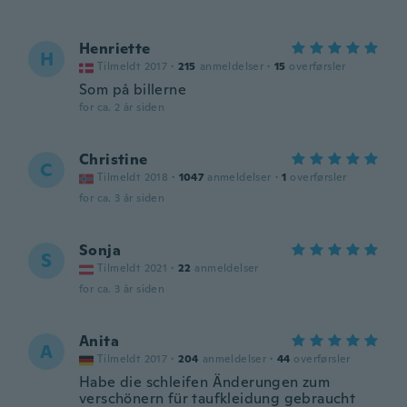
Henriette
H
Tilmeldt 2017
·
215
anmeldelser
·
15
overførsler
Som på billerne
for ca. 2 år siden
Christine
C
Tilmeldt 2018
·
1047
anmeldelser
·
1
overførsler
for ca. 3 år siden
Sonja
S
Tilmeldt 2021
·
22
anmeldelser
for ca. 3 år siden
Anita
A
Tilmeldt 2017
·
204
anmeldelser
·
44
overførsler
Habe die schleifen Änderungen zum
verschönern für taufkleidung gebraucht