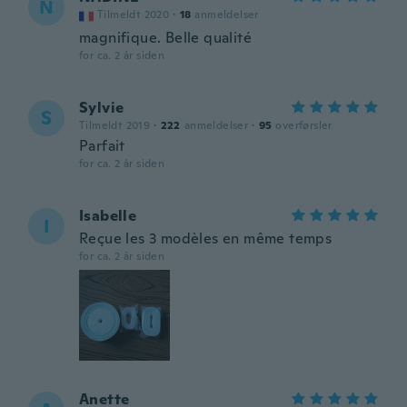
N
Tilmeldt 2020
·
18
anmeldelser
magnifique. Belle qualité
for ca. 2 år siden
Sylvie
S
Tilmeldt 2019
·
222
anmeldelser
·
95
overførsler
Parfait
for ca. 2 år siden
Isabelle
I
Reçue les 3 modèles en même temps
for ca. 2 år siden
Anette