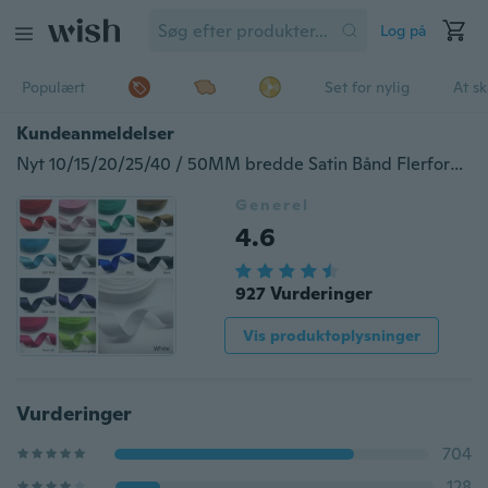
Log på
Populært
Set for nylig
At s
Kundeanmeldelser
Nyt 10/15/20/25/40 / 50MM bredde Satin Bånd Flerformål Bryllupsfest håndværk
Generel
4.6
927 Vurderinger
Vis produktoplysninger
Vurderinger
704
128