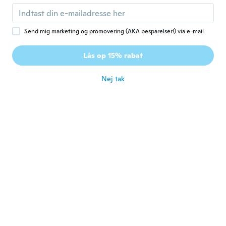
F
Tilmeldt 2018
·
14
anmeldelser
for ca. 5 år siden
Send mig marketing og promovering (AKA besparelser!) via e-mail
Serafino
S
Lås op 15% rabat
Tilmeldt 2020
·
14
anmeldelser
·
1
overførsler
for ca. 5 år siden
Nej tak
Kaydee
K
Tilmeldt 2020
·
6
anmeldelser
for ca. 5 år siden
Vandernaldo
V
Tilmeldt 2019
·
65
anmeldelser
·
2
overførsler
for ca. 5 år siden
René
R
Tilmeldt 2018
·
2
anmeldelser
for ca. 5 år siden