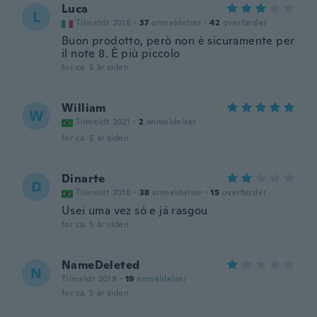
Luca
L
Tilmeldt 2018
·
37
anmeldelser
·
42
overførsler
Buon prodotto, però non è sicuramente per
il note 8. È più piccolo
for ca. 5 år siden
William
W
Tilmeldt 2021
·
2
anmeldelser
for ca. 5 år siden
Dinarte
D
Tilmeldt 2018
·
38
anmeldelser
·
15
overførsler
Usei uma vez só e já rasgou
for ca. 5 år siden
NameDeleted
N
Tilmeldt 2019
·
19
anmeldelser
for ca. 5 år siden