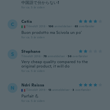
中国語で分からない❗️
for ca. 5 år siden
Catia
C
Tilmeldt 2018
·
106
anmeldelser
·
63
overførsler
Buon prodotto ma Scivola un po’
for ca. 5 år siden
Stephane
S
Tilmeldt 2016
·
78
anmeldelser
·
56
overførsler
Very cheap quality compared to the
original product, it will do
for ca. 5 år siden
Ndri Raissa
N
Tilmeldt 2019
·
13
anmeldelser
·
3
overførsler
Parfait 💪
for ca. 5 år siden