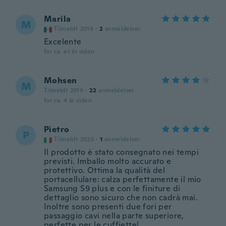
Marila
M
Tilmeldt 2019
·
2
anmeldelser
Excelente
for ca. et år siden
Mohsen
M
Tilmeldt 2019
·
22
anmeldelser
for ca. 4 år siden
Pietro
P
Tilmeldt 2020
·
1
anmeldelser
Il prodotto è stato consegnato nei tempi
previsti. Imballo molto accurato e
protettivo. Ottima la qualità del
portacellulare: calza perfettamente il mio
Samsung S9 plus e con le finiture di
dettaglio sono sicuro che non cadrà mai.
Inoltre sono presenti due fori per
passaggio cavi nella parte superiore,
perfette per le cuffiette!