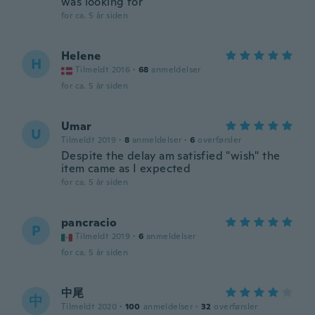
was looking for
for ca. 5 år siden
Helene
H
Tilmeldt 2016
·
68
anmeldelser
for ca. 5 år siden
Umar
U
Tilmeldt 2019
·
8
anmeldelser
·
6
overførsler
Despite the delay am satisfied "wish" the
item came as I expected
for ca. 5 år siden
pancracio
P
Tilmeldt 2019
·
6
anmeldelser
for ca. 5 år siden
中尾
中
Tilmeldt 2020
·
100
anmeldelser
·
32
overførsler