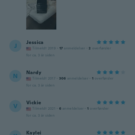
Jessica
J
Tilmeldt 2019
·
17
anmeldelser
·
2
overførsler
for ca. 3 år siden
Nardy
N
Tilmeldt 2017
·
306
anmeldelser
·
1
overførsler
for ca. 3 år siden
Vickie
V
Tilmeldt 2021
·
6
anmeldelser
·
1
overførsler
for ca. 3 år siden
Kaylei