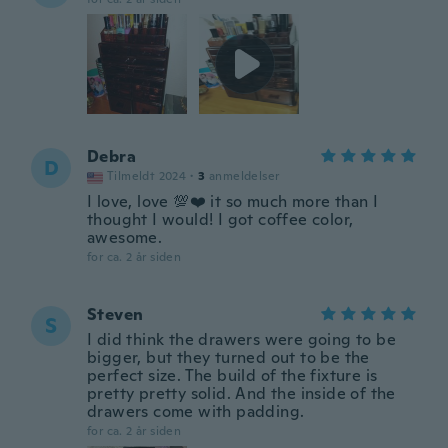
Debra
D
Tilmeldt 2024
·
3
anmeldelser
I love, love 💯❤️ it so much more than I
thought I would! I got coffee color,
awesome.
for ca. 2 år siden
Steven
S
I did think the drawers were going to be
bigger, but they turned out to be the
perfect size. The build of the fixture is
pretty pretty solid. And the inside of the
drawers come with padding.
for ca. 2 år siden