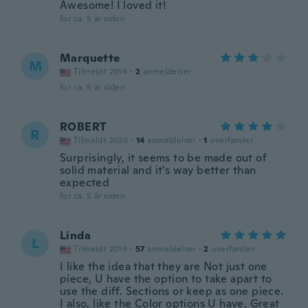
Awesome! I loved it!
for ca. 5 år siden
Marquette
M
Tilmeldt 2014
·
2
anmeldelser
for ca. 5 år siden
ROBERT
R
Tilmeldt 2020
·
14
anmeldelser
·
1
overførsler
Surprisingly, it seems to be made out of
solid material and it's way better than
expected
for ca. 5 år siden
Linda
L
Tilmeldt 2019
·
57
anmeldelser
·
2
overførsler
I like the idea that they are Not just one
piece, U have the option to take apart to
use the diff. Sections or keep as one piece.
I also, like the Color options U have. Great