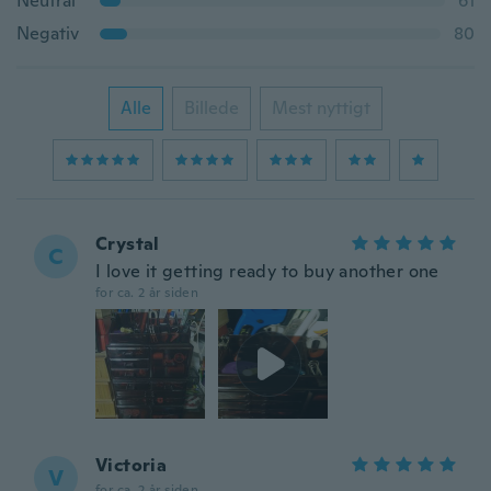
Neutral
61
Negativ
80
Alle
Billede
Mest nyttigt
Crystal
C
I love it getting ready to buy another one
for ca. 2 år siden
Victoria
V
for ca. 2 år siden