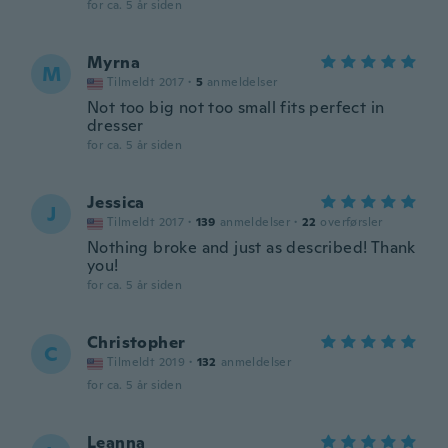
for ca. 5 år siden
Myrna
M
Tilmeldt 2017
·
5
anmeldelser
Not too big not too small fits perfect in
dresser
for ca. 5 år siden
Jessica
J
Tilmeldt 2017
·
139
anmeldelser
·
22
overførsler
Nothing broke and just as described! Thank
you!
for ca. 5 år siden
Christopher
C
Tilmeldt 2019
·
132
anmeldelser
for ca. 5 år siden
Leanna