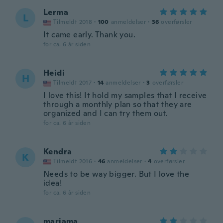
Lerma
L
Tilmeldt 2018
·
100
anmeldelser
·
36
overførsler
It came early. Thank you.
for ca. 6 år siden
Heidi
H
Tilmeldt 2017
·
14
anmeldelser
·
3
overførsler
I love this! It hold my samples that I receive
through a monthly plan so that they are
organized and I can try them out.
for ca. 6 år siden
Kendra
K
Tilmeldt 2016
·
46
anmeldelser
·
4
overførsler
Needs to be way bigger. But I love the
idea!
for ca. 6 år siden
mariama