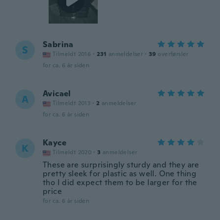
Sabrina
S
Tilmeldt 2016
·
231
anmeldelser
·
39
overførsler
for ca. 6 år siden
Avicael
A
Tilmeldt 2013
·
2
anmeldelser
for ca. 6 år siden
Kayce
K
Tilmeldt 2020
·
3
anmeldelser
These are surprisingly sturdy and they are
pretty sleek for plastic as well. One thing
tho I did expect them to be larger for the
price
for ca. 6 år siden