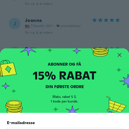
for ca. 6 år siden
Joanna
J
Tilmeldt 2017
·
11
anmeldelser
for ca. 6 år siden
Brittany
B
Tilmeldt 2018
·
1
anmeldelser
for ca. 6 år siden
15% RABAT
Tiffany
T
Tilmeldt 2017
·
6
anmeldelser
·
1
overførsler
DIN FØRSTE ORDRE
for ca. 6 år siden
Maks. rabat 5 $.
1 kode per kunde.
Cierra
C
Tilmeldt 2015
·
5
anmeldelser
Got one for my pre-teen daughter and she
E-mailadresse
loves it for her makeup and nail polish.