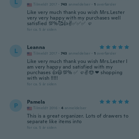
L
Tilmeldt 2017
·
743
anmeldelser
·
1
overførsler
Like very much thank you wish Mrs.Lester
very very happy with my purchases well
satisfied 💯%🥰👍✌✅✅✅ 🤛
for ca. 5 år siden
Leanna
L
Tilmeldt 2017
·
743
anmeldelser
·
1
overførsler
Like very much thank you wish Mrs.Lester I
am very happy and satisfied with my
purchases 👍😃💯% ✅ 🤛✌😍 ❤ shopping
with wish !!!!!
for ca. 5 år siden
Pamela
P
Tilmeldt 2016
·
4
anmeldelser
This is a great organizer. Lots of drawers to
separate like items into
for ca. 5 år siden