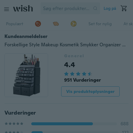
Log på
Populært
Set for nylig
At s
Kundeanmeldelser
Forskellige Style Makeup Kosmetik Smykker Organizer Akryl Display Box Opbevaring m / skuffer
Generel
4.4
951 Vurderinger
Vis produktoplysninger
Vurderinger
688
122