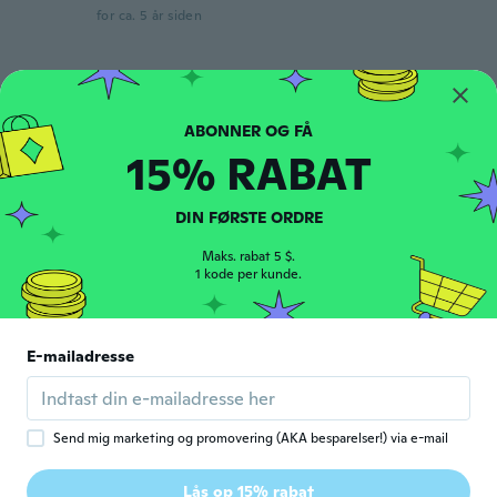
for ca. 5 år siden
YUKARI
Y
Tilmeldt 2021
·
2048
anmeldelser
·
52
overførsler
for ca. 5 år siden
15% RABAT
Laura
L
Tilmeldt 2018
·
43
anmeldelser
DIN FØRSTE ORDRE
Bellissimo
Maks. rabat 5 $.
for ca. 5 år siden
1 kode per kunde.
Judy
J
Tilmeldt 2021
·
7
anmeldelser
·
1
overførsler
E-mailadresse
Looks great looks like silver feels like silver
fits the bracelet
for ca. 5 år siden
Send mig marketing og promovering (AKA besparelser!) via e-mail
Tina
T
Lås op 15% rabat
Tilmeldt 2018
·
81
anmeldelser
·
19
overførsler