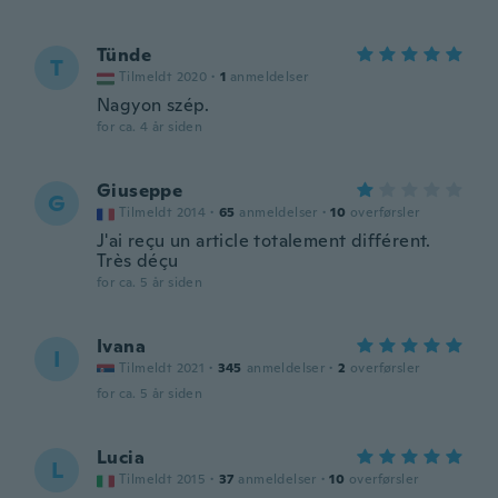
Tünde
T
Tilmeldt 2020
·
1
anmeldelser
Nagyon szép.
for ca. 4 år siden
Giuseppe
G
Tilmeldt 2014
·
65
anmeldelser
·
10
overførsler
J'ai reçu un article totalement différent.
Très déçu
for ca. 5 år siden
Ivana
I
Tilmeldt 2021
·
345
anmeldelser
·
2
overførsler
for ca. 5 år siden
Lucia
L
Tilmeldt 2015
·
37
anmeldelser
·
10
overførsler