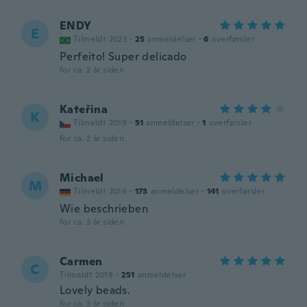
ENDY
E
Tilmeldt 2023
·
25
anmeldelser
·
6
overførsler
Perfeito! Super delicado
for ca. 2 år siden
Kateřina
K
Tilmeldt 2019
·
51
anmeldelser
·
1
overførsler
for ca. 2 år siden
Michael
M
Tilmeldt 2016
·
173
anmeldelser
·
141
overførsler
Wie beschrieben
for ca. 3 år siden
Carmen
C
Tilmeldt 2018
·
251
anmeldelser
Lovely beads.
for ca. 3 år siden