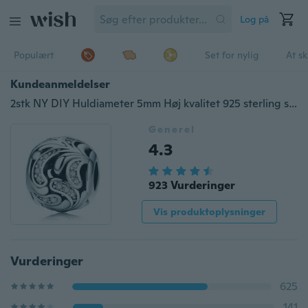
Log på
Populært
Set for nylig
At s
Kundeanmeldelser
2stk NY DIY Huldiameter 5mm Høj kvalitet 925 sterling sølv Europæisk perle vedhæng CZ Charm Clip Sikkerhedsstopafstand Holde perler passer kvinder Pan armbånd armbånd halskæde
Generel
4.3
923 Vurderinger
Vis produktoplysninger
Vurderinger
625
141