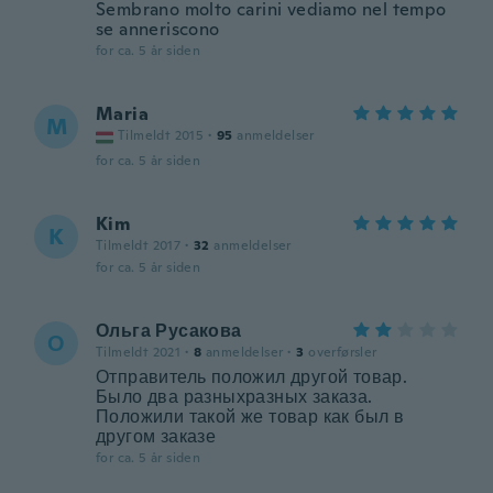
Sembrano molto carini vediamo nel tempo
se anneriscono
for ca. 5 år siden
Maria
M
Tilmeldt 2015
·
95
anmeldelser
for ca. 5 år siden
Kim
K
Tilmeldt 2017
·
32
anmeldelser
for ca. 5 år siden
Ольга Русакова
О
Tilmeldt 2021
·
8
anmeldelser
·
3
overførsler
Отправитель положил другой товар.
Было два разныхразных заказа.
Положили такой же товар как был в
другом заказе
for ca. 5 år siden