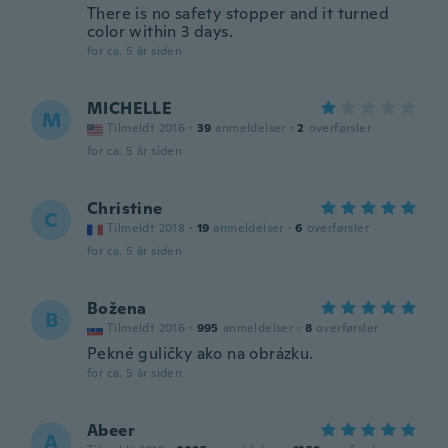
There is no safety stopper and it turned
color within 3 days.
for ca. 5 år siden
MICHELLE
M
Tilmeldt 2016
·
39
anmeldelser
·
2
overførsler
for ca. 5 år siden
Christine
C
Tilmeldt 2018
·
19
anmeldelser
·
6
overførsler
for ca. 5 år siden
Božena
B
Tilmeldt 2016
·
995
anmeldelser
·
8
overførsler
Pekné guličky ako na obrázku.
for ca. 5 år siden
Abeer
A