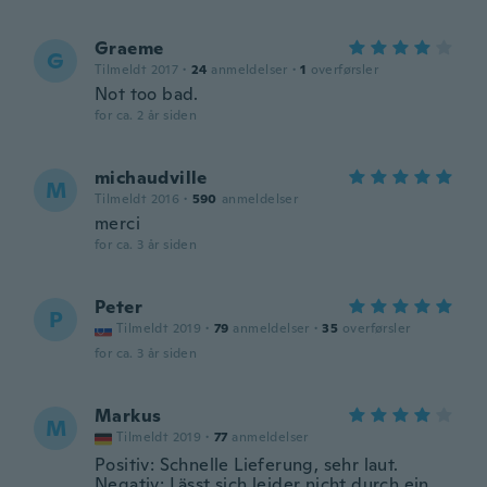
Graeme
G
Tilmeldt 2017
·
24
anmeldelser
·
1
overførsler
Not too bad.
for ca. 2 år siden
michaudville
M
Tilmeldt 2016
·
590
anmeldelser
merci
for ca. 3 år siden
Peter
P
Tilmeldt 2019
·
79
anmeldelser
·
35
overførsler
for ca. 3 år siden
Markus
M
Tilmeldt 2019
·
77
anmeldelser
Positiv: Schnelle Lieferung, sehr laut.
Negativ: Lässt sich leider nicht durch ein