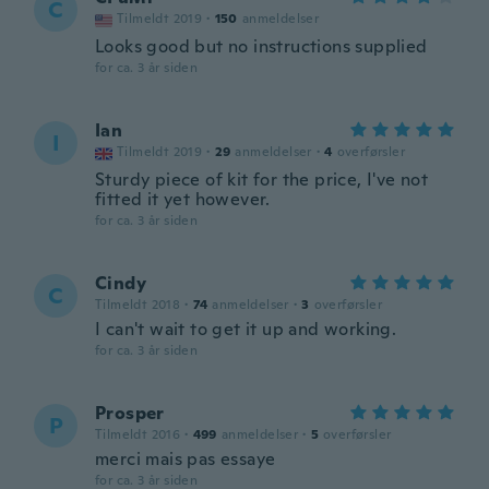
C
Tilmeldt 2019
·
150
anmeldelser
Looks good but no instructions supplied
for ca. 3 år siden
Ian
I
Tilmeldt 2019
·
29
anmeldelser
·
4
overførsler
Sturdy piece of kit for the price, I've not
fitted it yet however.
for ca. 3 år siden
Cindy
C
Tilmeldt 2018
·
74
anmeldelser
·
3
overførsler
I can't wait to get it up and working.
for ca. 3 år siden
Prosper
P
Tilmeldt 2016
·
499
anmeldelser
·
5
overførsler
merci mais pas essaye
for ca. 3 år siden