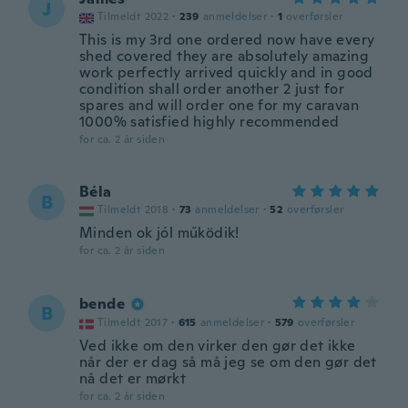
J
Tilmeldt 2022
·
239
anmeldelser
·
1
overførsler
This is my 3rd one ordered now have every
shed covered they are absolutely amazing
work perfectly arrived quickly and in good
condition shall order another 2 just for
spares and will order one for my caravan
1000% satisfied highly recommended
for ca. 2 år siden
Béla
B
Tilmeldt 2018
·
73
anmeldelser
·
52
overførsler
Minden ok jól működik!
for ca. 2 år siden
bende
B
Tilmeldt 2017
·
615
anmeldelser
·
579
overførsler
Ved ikke om den virker den gør det ikke
når der er dag så må jeg se om den gør det
nå det er mørkt
for ca. 2 år siden