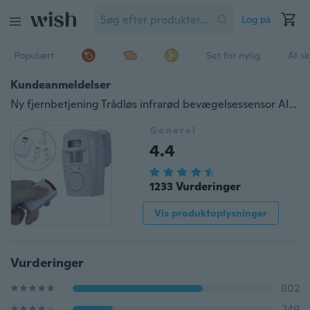
Log på
Populært
Set for nylig
At s
Kundeanmeldelser
Ny fjernbetjening Trådløs infrarød bevægelsessensor Alarmsikkerhed Hjemmesystem AP Hvid
Generel
4.4
1233 Vurderinger
Vis produktoplysninger
Vurderinger
802
249