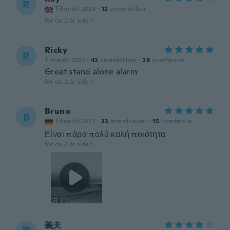
R
Tilmeldt 2024
·
12
anmeldelser
for ca. 2 år siden
Ricky
R
Tilmeldt 2023
·
42
anmeldelser
·
28
overførsler
Great stand alone alarm
for ca. 2 år siden
Bruno
B
Tilmeldt 2023
·
33
anmeldelser
·
15
overførsler
Είναι πάρα πολύ καλή ποιότητα
for ca. 2 år siden
義夫