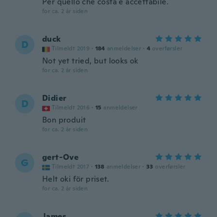
Per quello che costa è accettabile.
for ca. 2 år siden
duck
D
Tilmeldt 2019
·
184
anmeldelser
·
4
overførsler
Not yet tried, but looks ok
for ca. 2 år siden
Didier
D
Tilmeldt 2016
·
15
anmeldelser
Bon produit
for ca. 2 år siden
gert-Ove
G
Tilmeldt 2017
·
138
anmeldelser
·
33
overførsler
Helt oki för priset.
for ca. 2 år siden
James