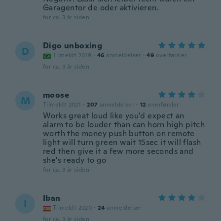
Garagentor de oder aktivieren.
for ca. 3 år siden
Digo unboxing
D
Tilmeldt 2019
·
46
anmeldelser
·
49
overførsler
for ca. 3 år siden
moose
M
Tilmeldt 2021
·
207
anmeldelser
·
12
overførsler
Works great loud like you'd expect an
alarm to be louder than can horn high pitch
worth the money push button on remote
light will turn green wait 15sec it will flash
red then give it a few more seconds and
she's ready to go
for ca. 3 år siden
Iban
I
Tilmeldt 2020
·
24
anmeldelser
for ca. 3 år siden