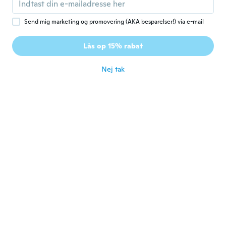
for ca. 3 år siden
Send mig marketing og promovering (AKA besparelser!) via e-mail
Micheal
M
Lås op 15% rabat
Tilmeldt 2017
·
73
anmeldelser
for ca. 3 år siden
Nej tak
Willi
W
Tilmeldt 2018
·
682
anmeldelser
·
550
overførsler
Erfüllt seinen Zweck, man muss sich mit der
Funktionsweise vertraut machen! Batterien
waren in den Handsendern drin. 👍
for ca. 3 år siden
A jalil
A
Tilmeldt 2021
·
394
anmeldelser
for ca. 3 år siden
FRUMUZACHE
F