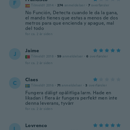
F
Tilmeldt 2014
·
274
anmeldelser
·
7
overførsler
No Función, Detecta cuando le da la gana,
el mando tienes que estas a menos de dos
metros para que encienda y apague, mal
del todo
for ca. 2 år siden
Jaime
J
Tilmeldt 2018
·
59
anmeldelser
·
6
overførsler
for ca. 2 år siden
Claes
C
Tilmeldt 2016
·
71
anmeldelser
·
3
overførsler
Fungera dåligt opålitliga larm. Hade en
likadan i flera år fungera perfekt men inte
denna leverans, tyvärr
for ca. 2 år siden
Lovrenco
L