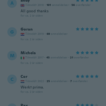
andy
A
Tilmeldt 2018
·
101
anmeldelser
·
56
overførsler
All good thanks
for ca. 2 år siden
Goran
G
Tilmeldt 2019
·
69
anmeldelser
for ca. 2 år siden
Michela
M
Tilmeldt 2017
·
45
anmeldelser
·
21
overførsler
for ca. 2 år siden
Cor
C
Tilmeldt 2022
·
25
anmeldelser
·
7
overførsler
Werkt prima.
for ca. 2 år siden
Ray