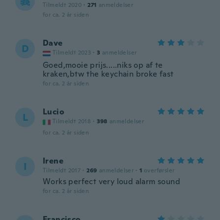
義
Tilmeldt 2020
·
271
anmeldelser
for ca. 2 år siden
Dave
D
Tilmeldt 2023
·
3
anmeldelser
Goed,mooie prijs.....niks op af te
kraken,btw the keychain broke fast
for ca. 2 år siden
Lucio
L
Tilmeldt 2018
·
398
anmeldelser
for ca. 2 år siden
Irene
I
Tilmeldt 2017
·
269
anmeldelser
·
1
overførsler
Works perfect very loud alarm sound
for ca. 2 år siden
Francisco