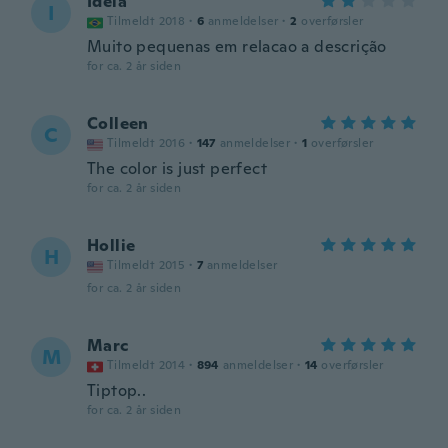
Ideia
I
Tilmeldt 2018
·
6
anmeldelser
·
2
overførsler
Muito pequenas em relacao a descrição
for ca. 2 år siden
Colleen
C
Tilmeldt 2016
·
147
anmeldelser
·
1
overførsler
The color is just perfect
for ca. 2 år siden
Hollie
H
Tilmeldt 2015
·
7
anmeldelser
for ca. 2 år siden
Marc
M
Tilmeldt 2014
·
894
anmeldelser
·
14
overførsler
Tiptop..
for ca. 2 år siden