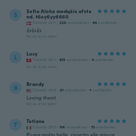
Sofie Aloha medqåia afsta
S
nd. t6oy6yy6660
Tilmeldt 2017
·
220
anmeldelser
·
84
overførsler
👍👍👍
for ca. et år siden
Lucy
L
Tilmeldt 2017
·
813
anmeldelser
·
4
overførsler
for ca. et år siden
Brandy
B
Tilmeldt 2018
·
21
anmeldelser
·
1
overførsler
Loving them!
for ca. et år siden
Tatiana
T
Tilmeldt 2017
·
114
anmeldelser
·
73
overførsler
Piume molto belle, rispetto alle misure