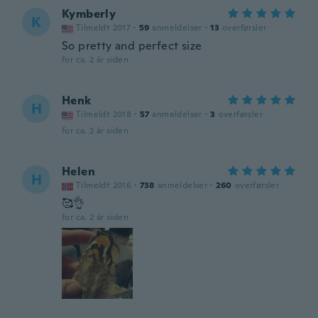
Kymberly
K
Tilmeldt 2017
·
59
anmeldelser
·
13
overførsler
So pretty and perfect size
for ca. 2 år siden
Henk
H
Tilmeldt 2018
·
57
anmeldelser
·
3
overførsler
for ca. 2 år siden
Helen
H
Tilmeldt 2016
·
738
anmeldelser
·
260
overførsler
🥰👌
for ca. 2 år siden