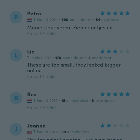
Petra
P
Tilmeldt 2014
·
390
anmeldelser
·
84
overførsler
Mooie kleur veren. Zien er netjes uit.
for ca. 3 år siden
Liz
L
Tilmeldt 2018
·
170
anmeldelser
·
3
overførsler
These are too small, they looked bigger
online
for ca. 3 år siden
Bea
B
Tilmeldt 2017
·
16
anmeldelser
·
3
overførsler
for ca. 3 år siden
Joanne
J
Tilmeldt 2018
·
39
anmeldelser
Not the color I wanted. Just plain brown