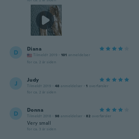
for ca. 2 år siden
Diana
D
Tilmeldt 2019
·
101
anmeldelser
for ca. 2 år siden
Judy
J
Tilmeldt 2019
·
48
anmeldelser
·
1
overførsler
for ca. 2 år siden
Donna
D
Tilmeldt 2018
·
98
anmeldelser
·
82
overførsler
Very small
for ca. 3 år siden