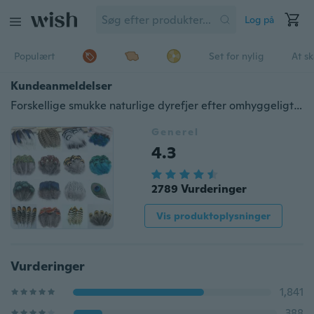
Log på
Populært
Set for nylig
At s
Kundeanmeldelser
Forskellige smukke naturlige dyrefjer efter omhyggeligt udvalgt til jul Festlig udsmykning & DIY håndværk Bogmærker & ser samling.
Generel
4.3
2789 Vurderinger
Vis produktoplysninger
Vurderinger
1,841
388