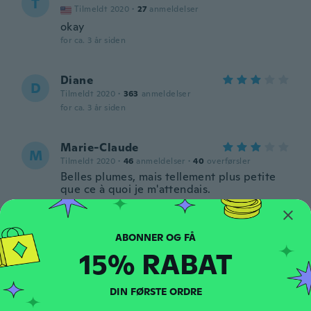
T
Tilmeldt 2020
·
27
anmeldelser
okay
for ca. 3 år siden
Diane
D
Tilmeldt 2020
·
363
anmeldelser
for ca. 3 år siden
Marie-Claude
M
Tilmeldt 2020
·
46
anmeldelser
·
40
overførsler
Belles plumes, mais tellement plus petite
que ce à quoi je m'attendais.
for ca. 3 år siden
Kathrin
K
15% RABAT
Tilmeldt 2019
·
1002
anmeldelser
·
10
overførsler
Schön, aber ein bischen klein
for ca. 3 år siden
DIN FØRSTE ORDRE