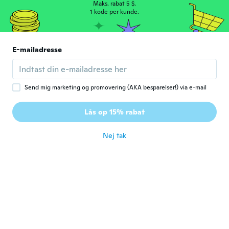
Maks. rabat 5 $.
Tien
1 kode per kunde.
T
Tilmeldt 2020
·
81
anmeldelser
·
42
overførsler
They're a little smaller than I anticipated
but they'll work gor what I'm trying to
E-mailadresse
create with them.
for ca. 3 år siden
Send mig marketing og promovering (AKA besparelser!) via e-mail
kimberly
K
Tilmeldt 2019
·
46
anmeldelser
·
7
overførsler
Lås op 15% rabat
they are sooo tiny.
for ca. 3 år siden
Nej tak
ERICKA
E
Tilmeldt 2022
·
19
anmeldelser
·
10
overførsler
They are the perfect size for the molding I
thought would be bigger they are all such
a miniature perfect fit.
for ca. 3 år siden