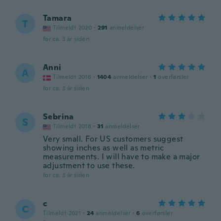
Tamara
T
Tilmeldt 2020
·
291
anmeldelser
for ca. 3 år siden
Anni
A
Tilmeldt 2016
·
1404
anmeldelser
·
1
overførsler
for ca. 3 år siden
Sebrina
S
Tilmeldt 2018
·
31
anmeldelser
Very small. For US customers suggest
showing inches as well as metric
measurements. I will have to make a major
adjustment to use these.
for ca. 3 år siden
c
C
Tilmeldt 2021
·
24
anmeldelser
·
6
overførsler