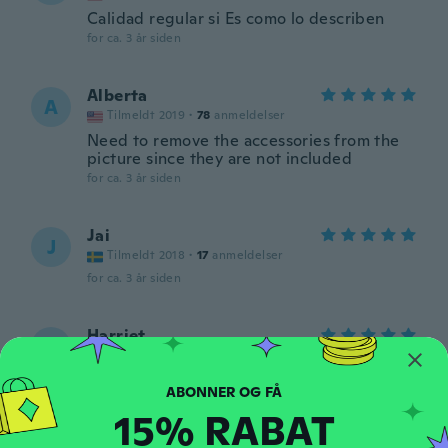
Calidad regular si Es como lo describen
for ca. 3 år siden
Alberta
A
Tilmeldt 2019
·
78
anmeldelser
Need to remove the accessories from the
picture since they are not included
for ca. 3 år siden
Jai
J
Tilmeldt 2018
·
17
anmeldelser
for ca. 3 år siden
Harriet
H
Tilmeldt 2018
·
1
anmeldelser
for ca. 3 år siden
15% RABAT
Joanne
J