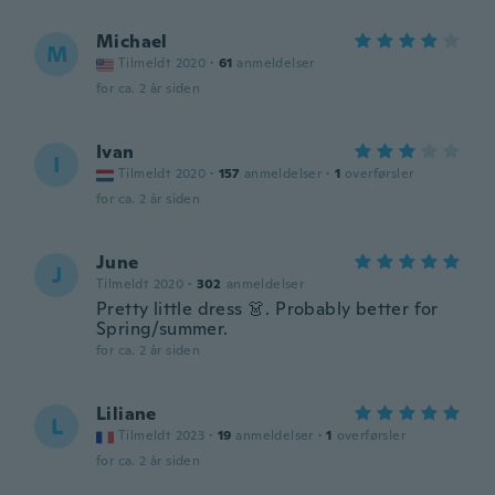
Michael
M
Tilmeldt 2020
·
61
anmeldelser
for ca. 2 år siden
Ivan
I
Tilmeldt 2020
·
157
anmeldelser
·
1
overførsler
for ca. 2 år siden
June
J
Tilmeldt 2020
·
302
anmeldelser
Pretty little dress 👗. Probably better for
Spring/summer.
for ca. 2 år siden
Liliane
L
Tilmeldt 2023
·
19
anmeldelser
·
1
overførsler
for ca. 2 år siden