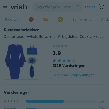
Log på
Populært
Set for nylig
At s
Kundeanmeldelser
Damer sexet V-hals Bellærmer Arbejdsfest Cocktail-kappe til kjole
Generel
3.9
1229 Vurderinger
Vis produktoplysninger
Vurderinger
661
200