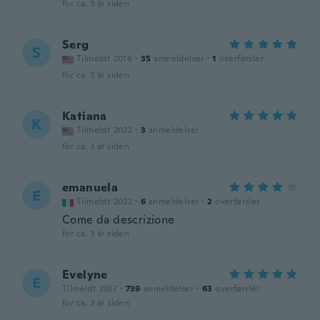
for ca. 3 år siden
Serg
S
Tilmeldt 2016
·
35
anmeldelser
·
1
overførsler
for ca. 3 år siden
Katiana
K
Tilmeldt 2022
·
3
anmeldelser
for ca. 3 år siden
emanuela
E
Tilmeldt 2022
·
6
anmeldelser
·
2
overførsler
Come da descrizione
for ca. 3 år siden
Evelyne
E
Tilmeldt 2017
·
739
anmeldelser
·
63
overførsler
for ca. 3 år siden