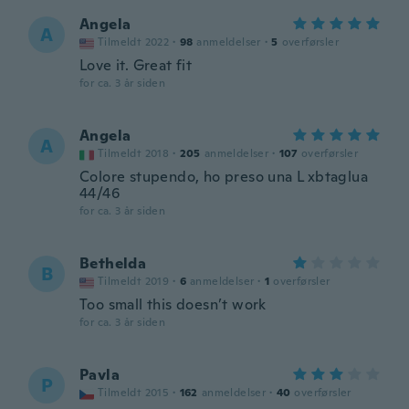
Angela
A
Tilmeldt 2022
·
98
anmeldelser
·
5
overførsler
Love it. Great fit
for ca. 3 år siden
Angela
A
Tilmeldt 2018
·
205
anmeldelser
·
107
overførsler
Colore stupendo, ho preso una L xbtaglua
44/46
for ca. 3 år siden
Bethelda
B
Tilmeldt 2019
·
6
anmeldelser
·
1
overførsler
Too small this doesn’t work
for ca. 3 år siden
Pavla
P
Tilmeldt 2015
·
162
anmeldelser
·
40
overførsler