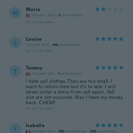
Marie
M
Tilmeldt 2018
·
2
anmeldelser
for ca. 3 år siden
Louise
L
Tilmeldt 2016
·
413
anmeldelser
for ca. 3 år siden
Tammy
T
Tilmeldt 2021
·
1
anmeldelser
I hate yall clothes. They are too small. I
want to return item but it's to late. I will
never order a dress from yall again. Yall
size are not accurate. May I have my money
back. CHEAP
for ca. 3 år siden
Isabelle
I
Tilmeldt 2016
·
765
anmeldelser
·
635
overførsler