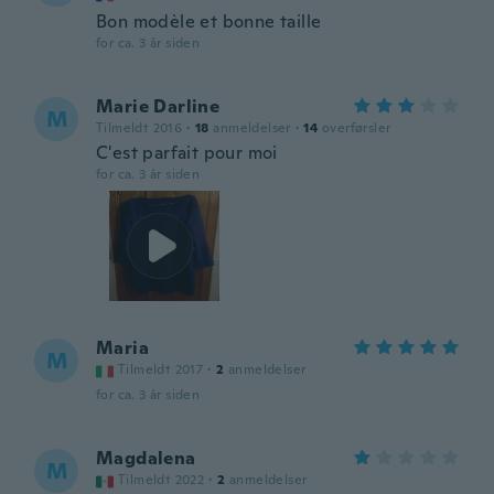
Bon modèle et bonne taille
for ca. 3 år siden
Marie Darline
M
Tilmeldt 2016
·
18
anmeldelser
·
14
overførsler
C'est parfait pour moi
for ca. 3 år siden
Maria
M
Tilmeldt 2017
·
2
anmeldelser
for ca. 3 år siden
Magdalena
M
Tilmeldt 2022
·
2
anmeldelser