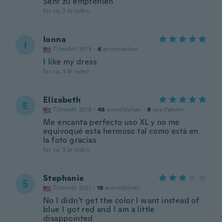
Sehr zu empfehlen
for ca. 3 år siden
Ionna
I
Tilmeldt 2018
·
6
anmeldelser
I like my dress
for ca. 3 år siden
Elizabeth
E
Tilmeldt 2018
·
48
anmeldelser
·
8
overførsler
Me encanta perfecto uso XL y no me
equivoqué esta hermoso tal como está en
la foto gracias
for ca. 3 år siden
Stephanie
S
Tilmeldt 2021
·
18
anmeldelser
No I didn't get the color I want instead of
blue I got red and I am a little
disappointed