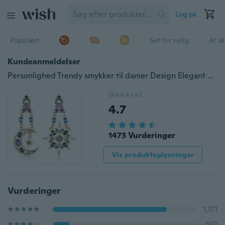
Log på
Populært
Set for nylig
At s
Kundeanmeldelser
Personlighed Trendy smykker til damer Design Elegant Crystal Sun og Moon Drop Long Earrings
Generel
4.7
1473 Vurderinger
Vis produktoplysninger
Vurderinger
1,171
160