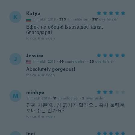
Katya
K
Tilmeldt 2019
·
320
anmeldelser
·
317
overførsler
Ефектни обеци! Бърза доставка,
благодаря!
for ca. 6 år siden
Jessica
J
Tilmeldt 2015
·
99
anmeldelser
·
23
overførsler
Absolutely gorgeous!
for ca. 6 år siden
minhye
M
Tilmeldt 2019
·
11
anmeldelser
·
5
overførsler
진짜 이쁜데.. 침 굵기가 달라요... 혹시 불량품
보내주는 건가요?
for ca. 6 år siden
Inci