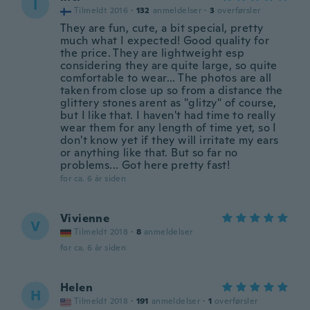
I
Tilmeldt 2016
·
132
anmeldelser
·
3
overførsler
They are fun, cute, a bit special, pretty
much what I expected! Good quality for
the price. They are lightweight esp
considering they are quite large, so quite
comfortable to wear... The photos are all
taken from close up so from a distance the
glittery stones arent as "glitzy" of course,
but I like that. I haven't had time to really
wear them for any length of time yet, so I
don't know yet if they will irritate my ears
or anything like that. But so far no
problems... Got here pretty fast!
for ca. 6 år siden
Vivienne
V
Tilmeldt 2018
·
8
anmeldelser
for ca. 6 år siden
Helen
H
Tilmeldt 2018
·
191
anmeldelser
·
1
overførsler