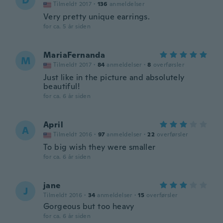
D
Tilmeldt 2017
·
136
anmeldelser
Very pretty unique earrings.
for ca. 5 år siden
MariaFernanda
M
Tilmeldt 2017
·
84
anmeldelser
·
8
overførsler
Just like in the picture and absolutely
beautiful!
for ca. 6 år siden
April
A
Tilmeldt 2016
·
97
anmeldelser
·
22
overførsler
To big wish they were smaller
for ca. 6 år siden
jane
J
Tilmeldt 2016
·
34
anmeldelser
·
15
overførsler
Gorgeous but too heavy
for ca. 6 år siden