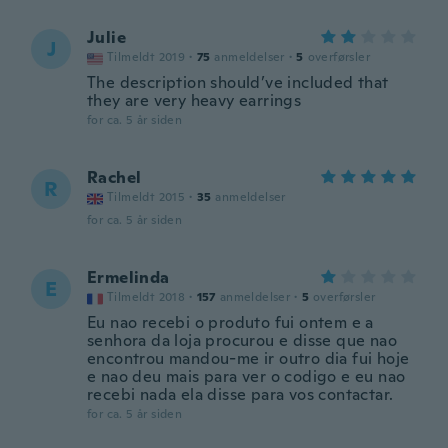
Julie
J
Tilmeldt 2019
·
75
anmeldelser
·
5
overførsler
The description should’ve included that
they are very heavy earrings
for ca. 5 år siden
Rachel
R
Tilmeldt 2015
·
35
anmeldelser
for ca. 5 år siden
Ermelinda
E
Tilmeldt 2018
·
157
anmeldelser
·
5
overførsler
Eu nao recebi o produto fui ontem e a
senhora da loja procurou e disse que nao
encontrou mandou-me ir outro dia fui hoje
e nao deu mais para ver o codigo e eu nao
recebi nada ela disse para vos contactar.
for ca. 5 år siden