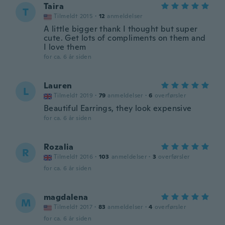
Taira
T
Tilmeldt 2015
·
12
anmeldelser
A little bigger thank I thought but super
cute. Get lots of compliments on them and
I love them
for ca. 6 år siden
Lauren
L
Tilmeldt 2019
·
79
anmeldelser
·
6
overførsler
Beautiful Earrings, they look expensive
for ca. 6 år siden
Rozalia
R
Tilmeldt 2016
·
103
anmeldelser
·
3
overførsler
for ca. 6 år siden
magdalena
M
Tilmeldt 2017
·
83
anmeldelser
·
4
overførsler
for ca. 6 år siden