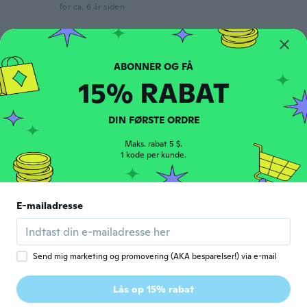
for ca. 6 år siden
Tina
T
Tilmeldt 2018
·
43
anmeldelser
·
17
overførsler
Beautiful.just as advertised
15% RABAT
for ca. 6 år siden
DIN FØRSTE ORDRE
真由美
真
Tilmeldt 2018
·
136
anmeldelser
·
36
overførsler
Maks. rabat 5 $.
1 kode per kunde.
写真より可愛かった!! ちょっと重いけど😅
for ca. 6 år siden
E-mailadresse
Cheryl
C
Tilmeldt 2020
·
6
anmeldelser
·
3
overførsler
Look good for price thanks
for ca. 6 år siden
Send mig marketing og promovering (AKA besparelser!) via e-mail
Lås op 15% rabat
Sylvie
S