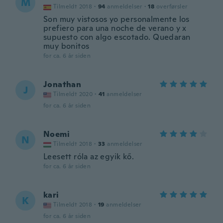
M
Tilmeldt 2018
·
94
anmeldelser
·
18
overførsler
Son muy vistosos yo personalmente los
prefiero para una noche de verano y x
supuesto con algo escotado. Quedaran
muy bonitos
for ca. 6 år siden
Jonathan
J
Tilmeldt 2020
·
41
anmeldelser
for ca. 6 år siden
Noemi
N
Tilmeldt 2018
·
33
anmeldelser
Leesett róla az egyik kő.
for ca. 6 år siden
kari
K
Tilmeldt 2018
·
19
anmeldelser
for ca. 6 år siden