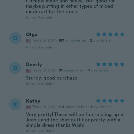
Cheaply made and heavy.. but good for
maybe putting in other types of mixed
media art for the price.
for ca. 6 år siden
Olga
O
Tilmeldt 2017
·
197
anmeldelser
·
2
overførsler
for ca. 6 år siden
Deerly
D
Tilmeldt 2019
·
31
anmeldelser
·
1
overførsler
Sturdy, good purchase
for ca. 6 år siden
Kathy
K
Tilmeldt 2019
·
145
anmeldelser
·
1
overførsler
Very pretty! These will be fun to bling up a
Jean's and tee shirt outfit or pretty with a
simple dress thanks Wish!
for ca. 6 år siden