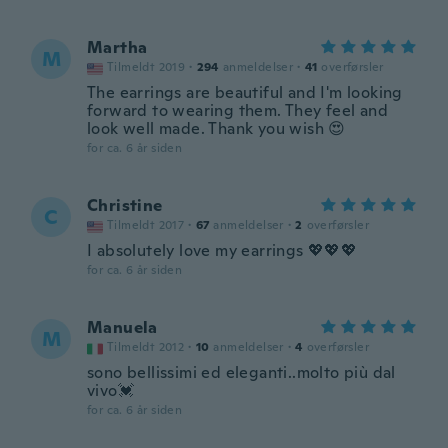
Martha
M
Tilmeldt 2019
·
294
anmeldelser
·
41
overførsler
The earrings are beautiful and I'm looking
forward to wearing them. They feel and
look well made. Thank you wish 😍
for ca. 6 år siden
Christine
C
Tilmeldt 2017
·
67
anmeldelser
·
2
overførsler
I absolutely love my earrings 💖💖💖
for ca. 6 år siden
Manuela
M
Tilmeldt 2012
·
10
anmeldelser
·
4
overførsler
sono bellissimi ed eleganti..molto più dal
vivo💓
for ca. 6 år siden