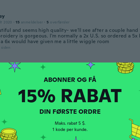
ey
dt 2020
·
15
anmeldelser
·
5
overførsler
utiful and seems high quality- we'll see after a couple han
oidery is gorgeous. I'm normally a 2x U.S. so ordered a 5x 
 a 6x would have given me a little wiggle room
r siden
dt 2022
·
2
anmeldelser
·
2
overførsler
treba dodávat vubec nic prostě se fakt dobře nosí a prislo 
r siden
15% RABAT
dt 2017
·
133
anmeldelser
DIN FØRSTE ORDRE
r siden
Maks. rabat 5 $.
1 kode per kunde.