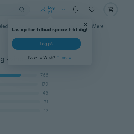
Log
på
ledyrstilbehør
Gadgets
Værktøj
Mere
Lås op for tilbud specielt til dig!
Log på
g kvinder
New to Wish?
Tilmeld
766
179
48
21
17