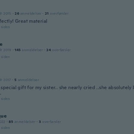
dt 2015
·
26
anmeldelser
·
21
overførsler
fectly! Great material
r siden
ne
dt 2019
·
145
anmeldelser
·
24
overførsler
r siden
dt 2017
·
5
anmeldelser
 special gift for my sister.. she nearly cried ..she absolutely 
.
r siden
que
022
·
85
anmeldelser
·
3
overførsler
r siden