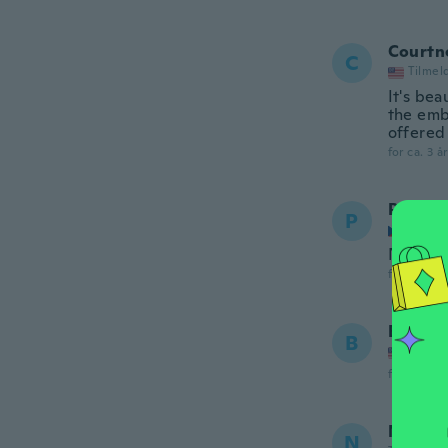
Courtn
C
Tilmel
It's bea
the embr
offered
for ca. 3 å
Patrik
P
Tilmel
Není po
for ca. 3 å
Bradly
B
Tilmel
for ca. 3 å
Nicole
N