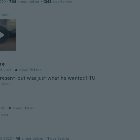
2020
·
708
anmeldelser
·
1263
overførsler
r siden
ne
dt 2021
·
4
anmeldelser
present-but was just what he wanted!-TU
r siden
019
·
8
anmeldelser
r siden
dt 2020
·
49
anmeldelser
·
1
overførsler