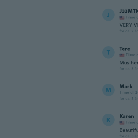
J33MT
J
Tilmel
VERY V
for ca. 2 å
Tere
T
Tilmel
Muy her
for ca. 3 å
Mark
M
Tilmeldt 2
for ca. 3 å
Karen
K
Tilmel
Beautiful
for ca. 3 å