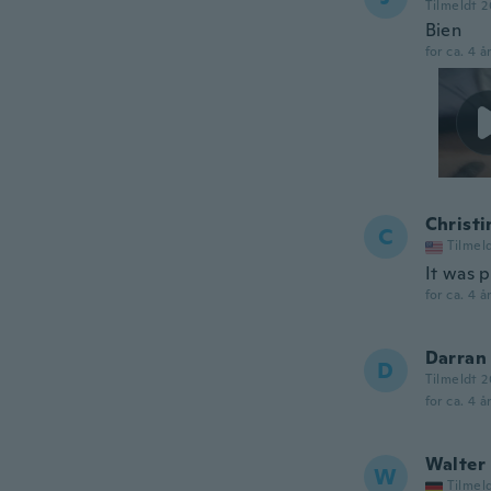
Tilmeldt 
Bien
for ca. 4 å
Christi
C
Tilmel
It was 
for ca. 4 å
Darran
D
Tilmeldt 2
for ca. 4 å
Walter
W
Tilmel