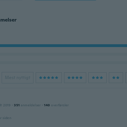
melser
Mest nyttigt
dt 2019
·
351
anmeldelser
·
140
overførsler
år siden