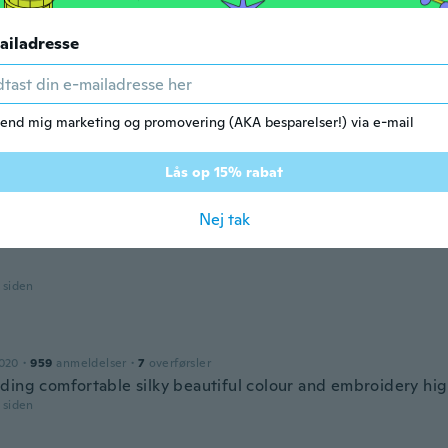
017
·
142
anmeldelser
size
ailadresse
r siden
end mig marketing og promovering (AKA besparelser!) via e-mail
016
·
110
anmeldelser
·
10
overførsler
 loves it
r siden
Lås op 15% rabat
Nej tak
dt 2019
·
11
anmeldelser
·
1
overførsler
r siden
n
2020
·
959
anmeldelser
·
7
overførsler
ding comfortable silky beautiful colour and embroidery h
r siden