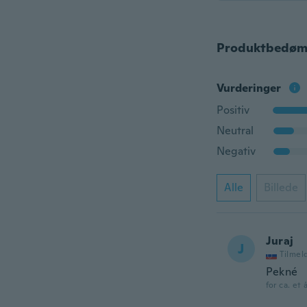
Produktbedøm
Vurderinger
Positiv
Neutral
Negativ
Alle
Billede
Juraj
J
Tilmel
Pekné
for ca. et 