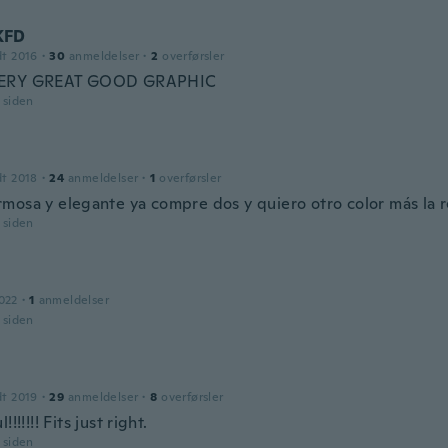
KFD
dt 2016
·
30
anmeldelser
·
2
overførsler
ERY GREAT GOOD GRAPHIC
r siden
dt 2018
·
24
anmeldelser
·
1
overførsler
mosa y elegante ya compre dos y quiero otro color más la 
r siden
022
·
1
anmeldelser
r siden
dt 2019
·
29
anmeldelser
·
8
overførsler
!!!!!!! Fits just right.
r siden