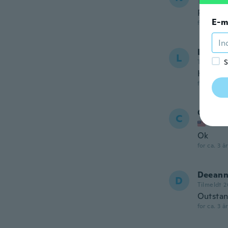
Tilmeldt 2
Perfect 
E-m
for ca. 3 å
Louise
L
S
Tilmeldt 2
Husband
for ca. 3 å
Charlie
C
Tilmel
Ok
for ca. 3 å
Deean
D
Tilmeldt 
Outstan
for ca. 3 å