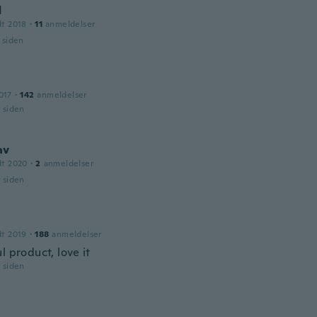
d
dt 2018
·
11
anmeldelser
r siden
017
·
142
anmeldelser
r siden
av
dt 2020
·
2
anmeldelser
r siden
l
dt 2019
·
188
anmeldelser
l product, love it
r siden