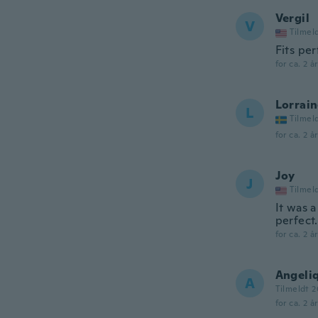
Vergil
V
Tilmel
Fits per
for ca. 2 å
Lorrai
L
Tilmel
for ca. 2 å
Joy
J
Tilmel
It was a
perfect.
for ca. 2 å
Angeli
A
Tilmeldt 2
for ca. 2 å