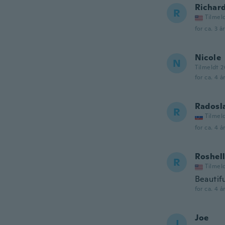
Richar
R
Tilmel
for ca. 3 å
Nicole
N
Tilmeldt 2
for ca. 4 å
Radosl
R
Tilmel
for ca. 4 å
Roshel
R
Tilmel
Beautifu
for ca. 4 å
Joe
J