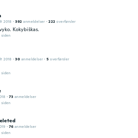
a
dt 2018
·
392
anmeldelser
·
222
overførsler
vyko. Kokybiškas.
r siden
dt 2018
·
30
anmeldelser
·
5
overførsler
r siden
e
018
·
73
anmeldelser
r siden
leted
019
·
76
anmeldelser
r siden