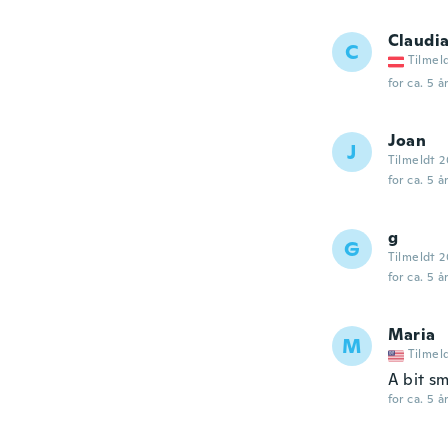
Claudi
C
Tilmel
for ca. 5 å
Joan
J
Tilmeldt 2
for ca. 5 å
g
G
Tilmeldt 2
for ca. 5 å
Maria
M
Tilmel
A bit sm
for ca. 5 å