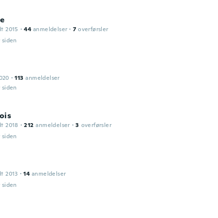
ie
dt 2015
·
44
anmeldelser
·
7
overførsler
r siden
2020
·
113
anmeldelser
r siden
ois
dt 2018
·
212
anmeldelser
·
3
overførsler
r siden
dt 2013
·
14
anmeldelser
r siden