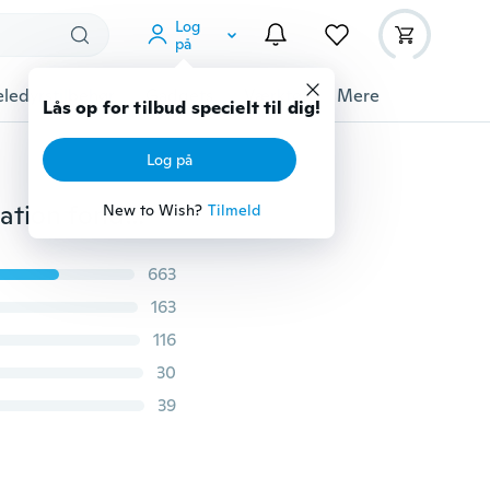
Log
på
ledyrstilbehør
Gadgets
Værktøj
Mere
Lås op for tilbud specielt til dig!
Log på
3D bladform silikone trykform blade blade kagedekoration fondant cookie værktøjer mad grade silikone skimmel gumpaste slik form
New to Wish?
Tilmeld
663
163
116
30
39