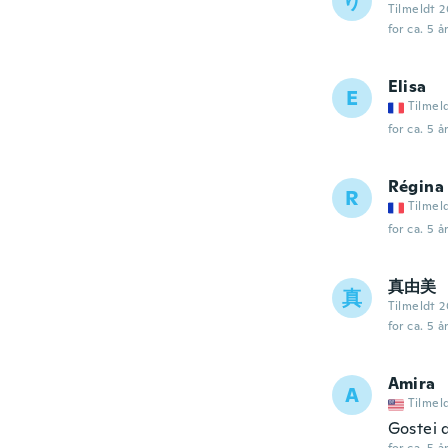
り
Tilmeldt 2
for ca. 5 å
Elisa
E
Tilmel
for ca. 5 å
Régina
R
Tilmel
for ca. 5 å
真由美
真
Tilmeldt 2
for ca. 5 å
Amira
A
Tilmel
Gostei 