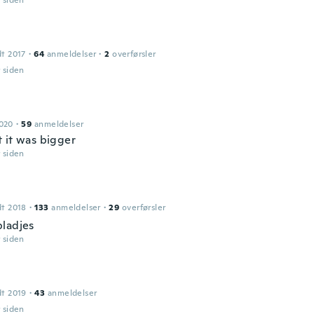
r siden
dt 2017
·
64
anmeldelser
·
2
overførsler
r siden
2020
·
59
anmeldelser
 it was bigger
r siden
dt 2018
·
133
anmeldelser
·
29
overførsler
ladjes
r siden
dt 2019
·
43
anmeldelser
r siden