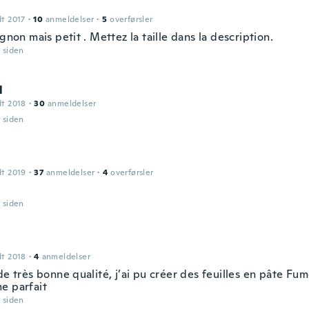
dt 2017
·
10
anmeldelser
·
5
overførsler
ignon mais petit . Mettez la taille dans la description.
r siden
l
dt 2018
·
30
anmeldelser
r siden
dt 2019
·
37
anmeldelser
·
4
overførsler
r siden
dt 2018
·
4
anmeldelser
de très bonne qualité, j’ai pu créer des feuilles en pâte Fu
e parfait
r siden