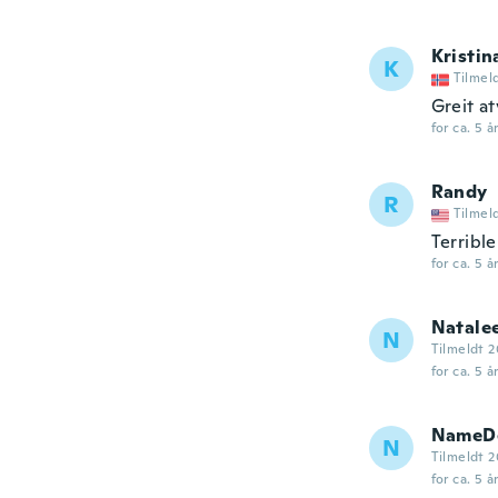
Kristin
K
Tilmel
Greit at
for ca. 5 å
Randy
R
Tilmel
Terrible
for ca. 5 å
Natale
N
Tilmeldt 2
for ca. 5 å
NameDe
N
Tilmeldt 2
for ca. 5 å