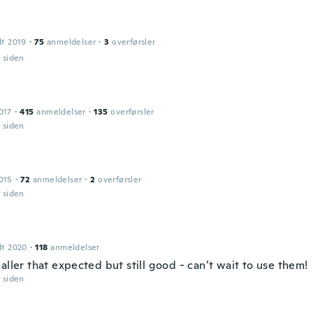
a
dt 2019
·
75
anmeldelser
·
3
overførsler
r siden
017
·
415
anmeldelser
·
135
overførsler
r siden
015
·
72
anmeldelser
·
2
overførsler
r siden
dt 2020
·
118
anmeldelser
aller that expected but still good - can’t wait to use them!
r siden