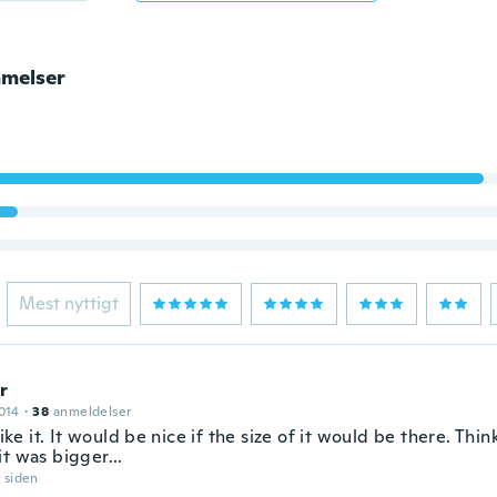
melser
Mest nyttigt
r
014
·
38
anmeldelser
 like it. It would be nice if the size of it would be there. Thi
t was bigger...
r siden