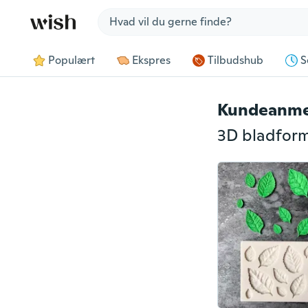
Jump to section
Populært
Ekspres
Tilbudshub
S
Kundeanme