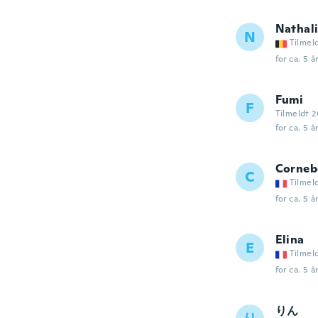
Nathal
N
Tilmel
for ca. 5 å
Fumi
F
Tilmeldt 
for ca. 5 å
Corneb
C
Tilmel
for ca. 5 å
Elina
E
Tilmel
for ca. 5 å
りん