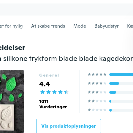
et for nylig
At skabe trends
Mode
Babyudstyr
Kæ
ldelser
Generel
4.4
1011
Vurderinger
Vis produktoplysninger