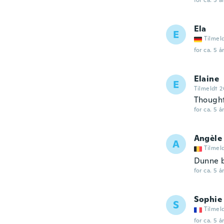
for ca. 5 å
Ela
E
Tilmel
for ca. 5 å
Elaine
E
Tilmeldt 
Thought
for ca. 5 å
Angèle
A
Tilmel
Dunne b
for ca. 5 å
Sophie
S
Tilmel
for ca. 5 å