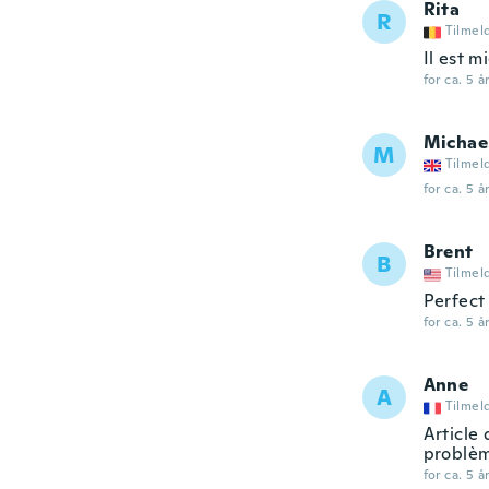
Rita
R
Tilmel
Il est m
for ca. 5 å
Michae
M
Tilmel
for ca. 5 å
Brent
B
Tilmel
Perfect
for ca. 5 å
Anne
A
Tilmel
Article 
problèm
for ca. 5 å