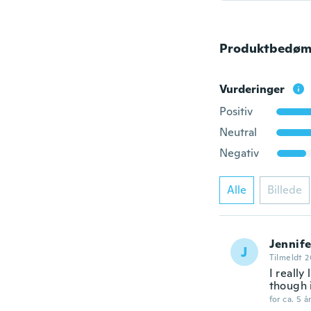
Produktbedøm
Vurderinger
Positiv
Neutral
Negativ
Alle
Billede
Jennife
J
Tilmeldt 2
I really
though i
for ca. 5 å