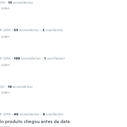
019
·
15
anmeldelser
r siden
dt 2016
·
55
anmeldelser
·
2
overførsler
r siden
dt 2014
·
109
anmeldelser
·
1
overførsler
r siden
021
·
19
anmeldelser
r siden
dt 2019
·
40
anmeldelser
·
9
overførsler
do produto chegou antes da data