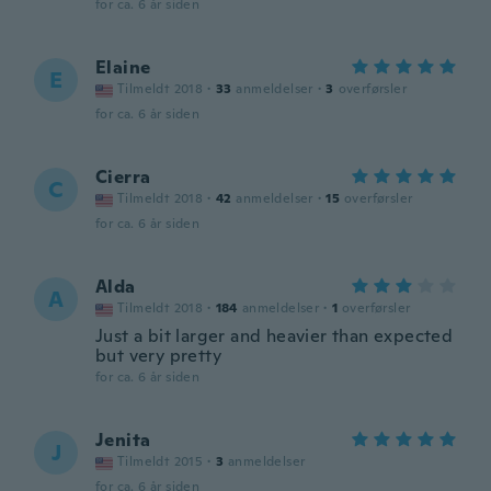
for ca. 6 år siden
Elaine
E
Tilmeldt 2018
·
33
anmeldelser
·
3
overførsler
for ca. 6 år siden
Cierra
C
Tilmeldt 2018
·
42
anmeldelser
·
15
overførsler
for ca. 6 år siden
Alda
A
Tilmeldt 2018
·
184
anmeldelser
·
1
overførsler
Just a bit larger and heavier than expected
but very pretty
for ca. 6 år siden
Jenita
J
Tilmeldt 2015
·
3
anmeldelser
for ca. 6 år siden