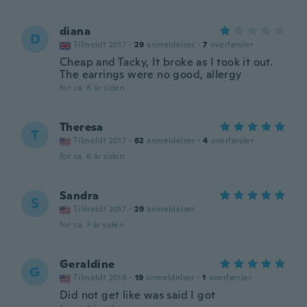
diana
D
Tilmeldt 2017
·
29
anmeldelser
·
7
overførsler
Cheap and Tacky, It broke as I took it out.
The earrings were no good, allergy
for ca. 6 år siden
Theresa
T
Tilmeldt 2017
·
62
anmeldelser
·
4
overførsler
for ca. 6 år siden
Sandra
S
Tilmeldt 2017
·
29
anmeldelser
for ca. 7 år siden
Geraldine
G
Tilmeldt 2016
·
19
anmeldelser
·
1
overførsler
Did not get like was said I got