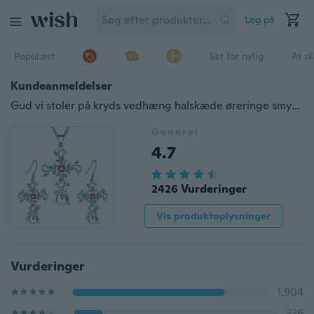
Log på
Populært
Set for nylig
At s
Kundeanmeldelser
Gud vi stoler på kryds vedhæng halskæde øreringe smykker sæt til kvinder gaver (sølv / rosaguld / guld)
Generel
4.7
2426 Vurderinger
Vis produktoplysninger
Vurderinger
1,904
336