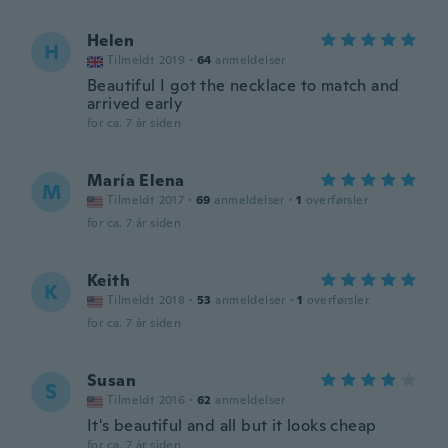
Helen
H
Tilmeldt 2019
·
64
anmeldelser
Beautiful I got the necklace to match and
arrived early
for ca. 7 år siden
María Elena
M
Tilmeldt 2017
·
69
anmeldelser
·
1
overførsler
for ca. 7 år siden
Keith
K
Tilmeldt 2018
·
53
anmeldelser
·
1
overførsler
for ca. 7 år siden
Susan
S
Tilmeldt 2016
·
62
anmeldelser
It's beautiful and all but it looks cheap
for ca. 7 år siden