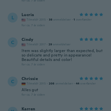
for ca. 7 år siden
Lucria
L
Tilmeldt 2015
·
38
anmeldelser
·
1
overførsler
for ca. 7 år siden
Cindy
C
Tilmeldt 2017
·
29
anmeldelser
Item was slightly larger than expected, but
so delicate and pretty in appearance!
Beautiful details and color!
for ca. 7 år siden
Chrissie
C
Tilmeldt 2015
·
208
anmeldelser
·
44
overførsler
Alles gut
for ca. 7 år siden
Karren