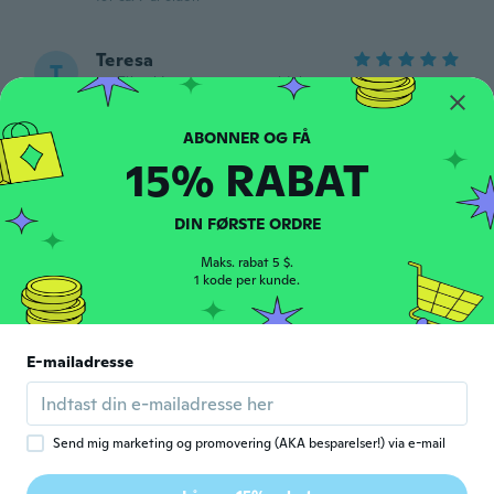
Teresa
T
Tilmeldt 2014
·
192
anmeldelser
for ca. 7 år siden
15% RABAT
Wanda
W
Tilmeldt 2017
·
4045
anmeldelser
Ordered both necklace and ring. Arrived
DIN FØRSTE ORDRE
just in time for spring, both pretty📿💍❤👍
for ca. 7 år siden
Maks. rabat 5 $.
1 kode per kunde.
Erlinda
E
Tilmeldt 2018
·
95
anmeldelser
·
31
overførsler
E-mailadresse
The 1st one was broken/ they sent another
one ! Thank you
for ca. 7 år siden
Send mig marketing og promovering (AKA besparelser!) via e-mail
Gracey
G