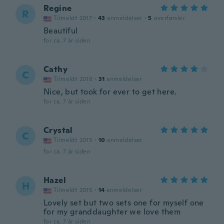
Regine
R
Tilmeldt 2017
·
43
anmeldelser
·
5
overførsler
Beautiful
for ca. 7 år siden
Cathy
C
Tilmeldt 2018
·
31
anmeldelser
Nice, but took for ever to get here.
for ca. 7 år siden
Crystal
C
Tilmeldt 2015
·
10
anmeldelser
for ca. 7 år siden
Hazel
H
Tilmeldt 2015
·
14
anmeldelser
Lovely set but two sets one for myself one
for my granddaughter we love them
for ca. 7 år siden