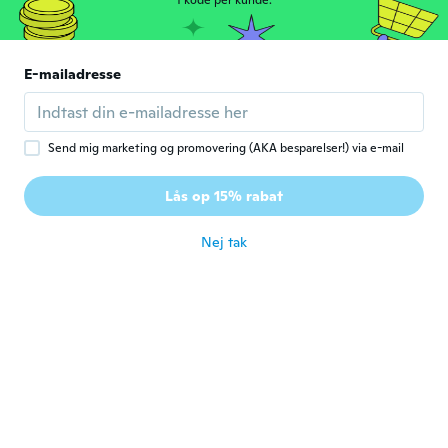
1 kode per kunde.
Eddie
E
Tilmeldt 2018
·
8
anmeldelser
cleaned my teeth very well
E-mailadresse
for ca. 7 år siden
Gwendolyn
G
Send mig marketing og promovering (AKA besparelser!) via e-mail
Tilmeldt 2015
·
47
anmeldelser
·
23
overførsler
My husband hated the taste & wouldn't
Lås op 15% rabat
use it.
for ca. 7 år siden
Nej tak
Aimal
A
Tilmeldt 2017
·
5
anmeldelser
for ca. 7 år siden
Catalin
C
Tilmeldt 2018
·
4
anmeldelser
for ca. 7 år siden