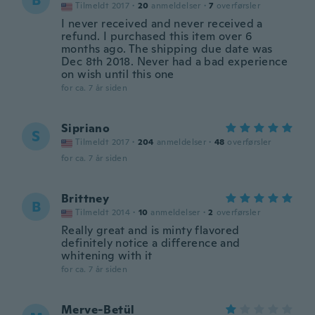
B
Tilmeldt 2017
·
20
anmeldelser
·
7
overførsler
I never received and never received a
refund. I purchased this item over 6
months ago. The shipping due date was
Dec 8th 2018. Never had a bad experience
on wish until this one
for ca. 7 år siden
Sipriano
S
Tilmeldt 2017
·
204
anmeldelser
·
48
overførsler
for ca. 7 år siden
Brittney
B
Tilmeldt 2014
·
10
anmeldelser
·
2
overførsler
Really great and is minty flavored
definitely notice a difference and
whitening with it
for ca. 7 år siden
Merve-Betül