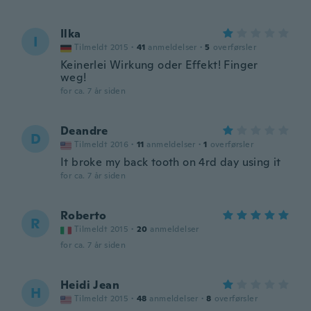
Ilka
I
Tilmeldt 2015
·
41
anmeldelser
·
5
overførsler
Keinerlei Wirkung oder Effekt! Finger
weg!
for ca. 7 år siden
Deandre
D
Tilmeldt 2016
·
11
anmeldelser
·
1
overførsler
It broke my back tooth on 4rd day using it
for ca. 7 år siden
Roberto
R
Tilmeldt 2015
·
20
anmeldelser
for ca. 7 år siden
Heidi Jean
H
Tilmeldt 2015
·
48
anmeldelser
·
8
overførsler