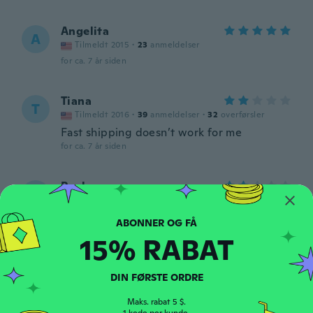
Angelita
A
Tilmeldt 2015
·
23
anmeldelser
for ca. 7 år siden
Tiana
T
Tilmeldt 2016
·
39
anmeldelser
·
32
overførsler
Fast shipping doesn’t work for me
for ca. 7 år siden
Paula
P
Tilmeldt 2017
·
29
anmeldelser
·
6
overførsler
for ca. 7 år siden
15% RABAT
Eveline
E
Tilmeldt 2016
·
1564
anmeldelser
·
43
overførsler
DIN FØRSTE ORDRE
for ca. 7 år siden
Maks. rabat 5 $.