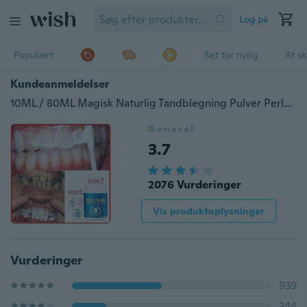
Log på
Populært
Set for nylig
At s
Kundeanmeldelser
10ML / 80ML Magisk Naturlig Tandblegning Pulver Perle Tandbørstning Pulver Fysisk Tandblegemiddel Afgiftende Blegning Oral Tandhygiejne
Generel
3.7
2076 Vurderinger
Vis produktoplysninger
Vurderinger
939
344