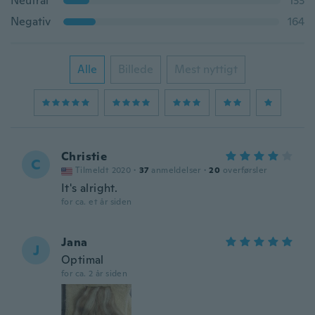
Neutral
133
Negativ
164
Alle
Billede
Mest nyttigt
Christie
C
Tilmeldt 2020
·
37
anmeldelser
·
20
overførsler
It's alright.
for ca. et år siden
Jana
J
Optimal
for ca. 2 år siden