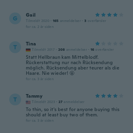
Gail
G
Tilmeldt 2020
·
165
anmeldelser
·
3
overførsler
for ca. 2 år siden
Tina
T
Tilmeldt 2017
·
208
anmeldelser
·
16
overførsler
Statt Hellbraun kam Mittelblodf.
Rückerstattung nur nach Rücksendung
möglich. Rücksendung aber teurer als die
Haare. Nie wieder! 🤬
for ca. 3 år siden
Tammy
T
Tilmeldt 2023
·
27
anmeldelser
To thin, so it's best for anyone buying this
should at least buy two of them.
for ca. 3 år siden