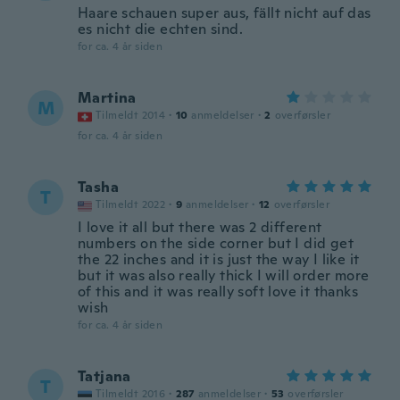
Haare schauen super aus, fällt nicht auf das
es nicht die echten sind.
for ca. 4 år siden
Martina
M
Tilmeldt 2014
·
10
anmeldelser
·
2
overførsler
for ca. 4 år siden
Tasha
T
Tilmeldt 2022
·
9
anmeldelser
·
12
overførsler
I love it all but there was 2 different
numbers on the side corner but I did get
the 22 inches and it is just the way I like it
but it was also really thick I will order more
of this and it was really soft love it thanks
wish
for ca. 4 år siden
Tatjana
T
Tilmeldt 2016
·
287
anmeldelser
·
53
overførsler