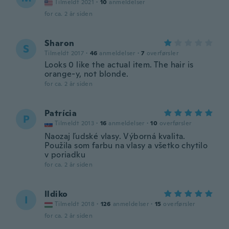
Tilmeldt 2021
·
10
anmeldelser
for ca. 2 år siden
Sharon
S
Tilmeldt 2017
·
46
anmeldelser
·
7
overførsler
Looks 0 like the actual item. The hair is
orange-y, not blonde.
for ca. 2 år siden
Patrícia
P
Tilmeldt 2013
·
16
anmeldelser
·
10
overførsler
Naozaj ľudské vlasy. Výborná kvalita.
Použila som farbu na vlasy a všetko chytilo
v poriadku
for ca. 2 år siden
Ildiko
I
Tilmeldt 2018
·
126
anmeldelser
·
15
overførsler
for ca. 2 år siden