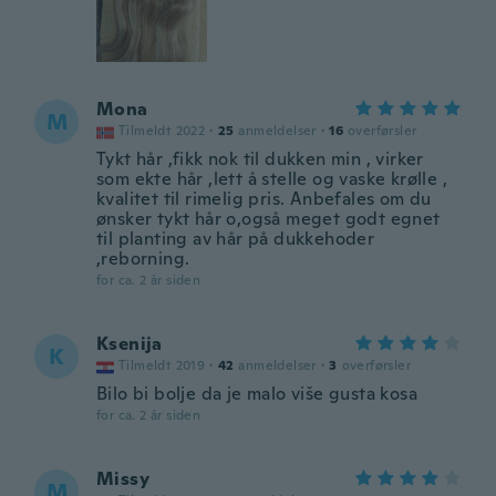
Mona
M
Tilmeldt 2022
·
25
anmeldelser
·
16
overførsler
Tykt hår ,fikk nok til dukken min , virker
som ekte hår ,lett å stelle og vaske krølle ,
kvalitet til rimelig pris. Anbefales om du
ønsker tykt hår o,også meget godt egnet
til planting av hår på dukkehoder
,reborning.
for ca. 2 år siden
Ksenija
K
Tilmeldt 2019
·
42
anmeldelser
·
3
overførsler
Bilo bi bolje da je malo više gusta kosa
for ca. 2 år siden
Missy
M