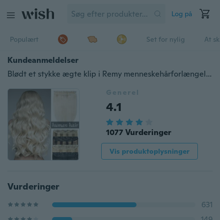
Log på
Populært
Set for nylig
At s
Kundeanmeldelser
Blødt et stykke ægte klip i Remy menneskehårforlængelser 3/4 hovedhår Eextensions til sommer
Generel
4.1
1077 Vurderinger
Vis produktoplysninger
Vurderinger
631
149