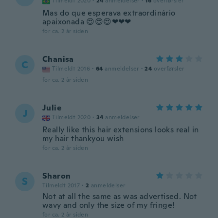
Tilmeldt 2020
·
24
anmeldelser
·
16
overførsler
Mas do que esperava extraordinário
apaixonada 😍😍😍❤❤❤
for ca. 2 år siden
Chanisa
C
Tilmeldt 2016
·
64
anmeldelser
·
24
overførsler
for ca. 2 år siden
Julie
J
Tilmeldt 2020
·
34
anmeldelser
Really like this hair extensions looks real in
my hair thankyou wish
for ca. 2 år siden
Sharon
S
Tilmeldt 2017
·
2
anmeldelser
Not at all the same as was advertised. Not
wavy and only the size of my fringe!
for ca. 2 år siden