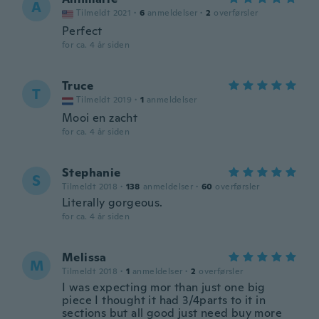
A
Tilmeldt 2021
·
6
anmeldelser
·
2
overførsler
Perfect
for ca. 4 år siden
Truce
T
Tilmeldt 2019
·
1
anmeldelser
Mooi en zacht
for ca. 4 år siden
Stephanie
S
Tilmeldt 2018
·
138
anmeldelser
·
60
overførsler
Literally gorgeous.
for ca. 4 år siden
Melissa
M
Tilmeldt 2018
·
1
anmeldelser
·
2
overførsler
I was expecting mor than just one big
piece I thought it had 3/4parts to it in
sections but all good just need buy more