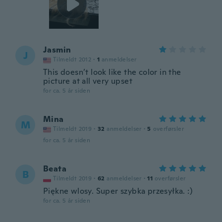
Jasmin
J
Tilmeldt 2012
·
1
anmeldelser
This doesn’t look like the color in the
picture at all very upset
for ca. 5 år siden
Mina
M
Tilmeldt 2019
·
32
anmeldelser
·
5
overførsler
for ca. 5 år siden
Beata
B
Tilmeldt 2019
·
62
anmeldelser
·
11
overførsler
Piękne wlosy. Super szybka przesyłka. :)
for ca. 5 år siden