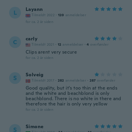
Layann
L
Tilmeldt 2022
·
120
anmeldelser
for ca. 2 år siden
carly
C
Tilmeldt 2021
·
12
anmeldelser
·
4
overførsler
Clips arent very secure
for ca. 2 år siden
Solveig
S
Tilmeldt 2017
·
282
anmeldelser
·
287
overførsler
Good quality, but it's too thin at the ends
and the white and beachblond is only
beachblond. There is no white in there and
therefore the hair is only very yellow
for ca. 2 år siden
Simone
S