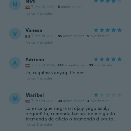
Nati
N
Tilmeldt 2020
·
5
anmeldelser
for ca. 4 år siden
Vanesa
V
Tilmeldt 2020
·
95
anmeldelser
·
9
overførsler
for ca. 4 år siden
Adrienn
A
Tilmeldt 2014
·
796
anmeldelser
·
33
overførsler
Jó, rugalmas anyag. Csinos
for ca. 4 år siden
Maribel
M
Tilmeldt 2020
·
39
anmeldelser
·
3
overførsler
Lo encargue negra o roja,y yego azul,y
pequeñita,tremenda,basura no me gustó
tremenda de cilicio o tremendo disguto..
for ca. 5 år siden