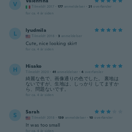
Valentina
V
Tilmeldt 2017
·
177
anmeldelser
·
21
overførsler
for ca. 4 år siden
lyudmila
L
Tilmeldt 2018
·
3
anmeldelser
Cute, nice looking skirt
for ca. 4 år siden
Hisako
H
Tilmeldt 2020
·
41
anmeldelser
·
4
overførsler
綺麗な色で、画像通りの色でした。 裏地は
ないですが、生地は、しっかり してますか
ら、問題ないです。
for ca. 4 år siden
Sarah
S
Tilmeldt 2018
·
139
anmeldelser
·
10
overførsler
It was too small
for ca. 4 år siden