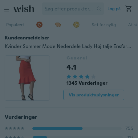
Log på
Populært
Set for nylig
At s
Kundeanmeldelser
Kvinder Sommer Mode Nederdele Lady Høj talje Ensfarvet Plusstørrelse Kontortøj Nederdele
Generel
4.1
1345 Vurderinger
Vis produktoplysninger
Vurderinger
755
217