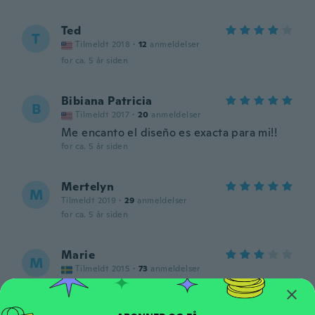
Ted
T
Tilmeldt 2018
·
12
anmeldelser
for ca. 5 år siden
Bibiana Patricia
B
Tilmeldt 2017
·
20
anmeldelser
Me encanto el diseño es exacta para mi!!
for ca. 5 år siden
Mertelyn
M
Tilmeldt 2019
·
29
anmeldelser
for ca. 5 år siden
Marie
M
Tilmeldt 2015
·
73
anmeldelser
Tog samma storlek jag brukar L. Färgen
stämmer inte in som på bilden. Men
behåller den.