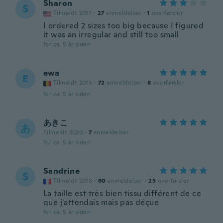
Sharon
S
Tilmeldt 2017
·
27
anmeldelser
·
1
overførsler
I ordered 2 sizes too big because I figured
it was an irregular and still too small
for ca. 5 år siden
ewa
E
Tilmeldt 2015
·
72
anmeldelser
·
8
overførsler
for ca. 5 år siden
あきこ
あ
Tilmeldt 2020
·
7
anmeldelser
for ca. 5 år siden
Sandrine
S
Tilmeldt 2018
·
60
anmeldelser
·
25
overførsler
La taille est très bien tissu différent de ce
que j'attendais mais pas déçue
for ca. 5 år siden