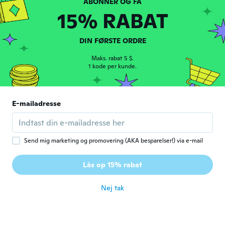
for ca. 5 år siden
15% RABAT
Louvenson
L
DIN FØRSTE ORDRE
Tilmeldt 2020
·
34
anmeldelser
·
24
overførsler
for ca. 5 år siden
Maks. rabat 5 $.
1 kode per kunde.
Patrick
P
Tilmeldt 2019
·
114
anmeldelser
·
17
overførsler
E-mailadresse
Sehr schöner Rock & ist angenehm zu
tragen und passt genau.
for ca. 5 år siden
Send mig marketing og promovering (AKA besparelser!) via e-mail
Sandra
S
Lås op 15% rabat
Tilmeldt 2017
·
173
anmeldelser
for ca. 5 år siden
Nej tak
K
K
Tilmeldt 2019
·
6
anmeldelser
·
3
overførsler