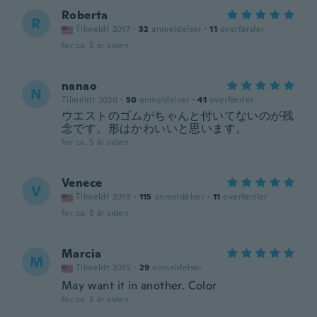
Roberta
R
Tilmeldt 2017
·
32
anmeldelser
·
11
overførsler
for ca. 5 år siden
nanao
N
Tilmeldt 2020
·
50
anmeldelser
·
41
overførsler
ウエストのゴムがちゃんと付いてないのが残
念です。形はかわいいと思います。
for ca. 5 år siden
Venece
V
Tilmeldt 2019
·
115
anmeldelser
·
11
overførsler
for ca. 5 år siden
Marcia
M
Tilmeldt 2015
·
29
anmeldelser
May want it in another. Color
for ca. 5 år siden