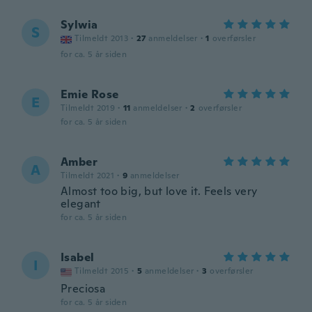
Sylwia
S
Tilmeldt 2013
·
27
anmeldelser
·
1
overførsler
for ca. 5 år siden
Emie Rose
E
Tilmeldt 2019
·
11
anmeldelser
·
2
overførsler
for ca. 5 år siden
Amber
A
Tilmeldt 2021
·
9
anmeldelser
Almost too big, but love it. Feels very
elegant
for ca. 5 år siden
Isabel
I
Tilmeldt 2015
·
5
anmeldelser
·
3
overførsler
Preciosa
for ca. 5 år siden