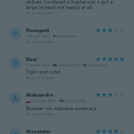
deliver. I ordered a 3×plus size n got a
large instead not happy at all.
for ca. 4 år siden
Poongodi
P
Tilmeldt 2020
·
9
anmeldelser
for ca. 4 år siden
Dani
D
Tilmeldt 2021
·
96
anmeldelser
·
12
overførsler
Tight and cute!
for ca. 4 år siden
Aleksandra
A
Tilmeldt 2020
·
30
anmeldelser
Rozmiar nie odpowia numeracji
for ca. 4 år siden
Alexander