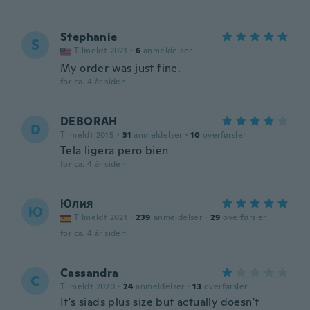
Stephanie
S
Tilmeldt 2021
·
6
anmeldelser
My order was just fine.
for ca. 4 år siden
DEBORAH
D
Tilmeldt 2015
·
31
anmeldelser
·
10
overførsler
Tela ligera pero bien
for ca. 4 år siden
Юлия
Ю
Tilmeldt 2021
·
239
anmeldelser
·
29
overførsler
for ca. 4 år siden
Cassandra
C
Tilmeldt 2020
·
24
anmeldelser
·
13
overførsler
It's siads plus size but actually doesn't