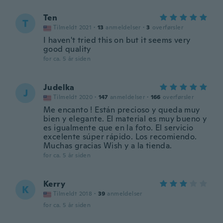
Ten
T
Tilmeldt 2021
·
13
anmeldelser
·
3
overførsler
I haven't tried this on but it seems very
good quality
for ca. 5 år siden
Judelka
J
Tilmeldt 2020
·
147
anmeldelser
·
166
overførsler
Me encanto ! Están precioso y queda muy
bien y elegante. El material es muy bueno y
es igualmente que en la foto. El servicio
excelente súper rápido. Los recomiendo.
Muchas gracias Wish y a la tienda.
for ca. 5 år siden
Kerry
K
Tilmeldt 2018
·
39
anmeldelser
for ca. 5 år siden