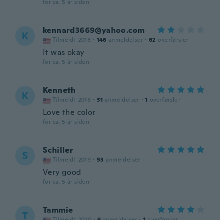
for ca. 5 år siden
kennard3669@yahoo.com
K
Tilmeldt 2018
·
146
anmeldelser
·
62
overførsler
It was okay
for ca. 5 år siden
Kenneth
K
Tilmeldt 2018
·
31
anmeldelser
·
1
overførsler
Love the color
for ca. 5 år siden
Schiller
S
Tilmeldt 2019
·
53
anmeldelser
Very good
for ca. 5 år siden
Tammie
T
Tilmeldt 2020
·
6
anmeldelser
·
1
overførsler