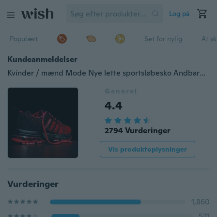
Log på
Populært
Set for nylig
At s
Kundeanmeldelser
Kvinder / mænd Mode Nye lette sportsløbesko Åndbare sneakers Afslappet skønhed Cool Komfortabel Mesh Stofsko
Generel
4.4
2794 Vurderinger
Vis produktoplysninger
Vurderinger
1,860
571