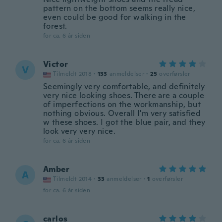
pattern on the bottom seems really nice,
even could be good for walking in the
forest.
for ca. 6 år siden
Victor
V
Tilmeldt 2018
·
133
anmeldelser
·
25
overførsler
Seemingly very comfortable, and definitely
very nice looking shoes. There are a couple
of imperfections on the workmanship, but
nothing obvious. Overall I'm very satisfied
w these shoes. I got the blue pair, and they
look very very nice.
for ca. 6 år siden
Amber
A
Tilmeldt 2014
·
33
anmeldelser
·
1
overførsler
for ca. 6 år siden
carlos