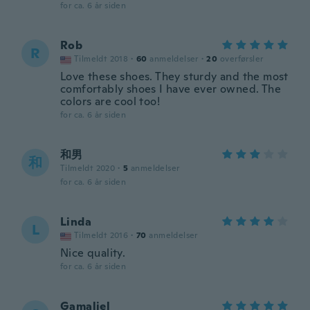
for ca. 6 år siden
Rob
R
Tilmeldt 2018
·
60
anmeldelser
·
20
overførsler
Love these shoes. They sturdy and the most
comfortably shoes I have ever owned. The
colors are cool too!
for ca. 6 år siden
和男
和
Tilmeldt 2020
·
5
anmeldelser
for ca. 6 år siden
Linda
L
Tilmeldt 2016
·
70
anmeldelser
Nice quality.
for ca. 6 år siden
Gamaliel