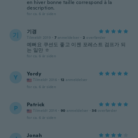
en hiver bonne taille correspond à la
description.
for ca. 6 år siden
기경
기
Tilmeldt 2019
·
7
anmeldelser
·
2
overførsler
예뻐요 쿠션도 좋고 이젠 포레스트 검프가 되
는 일만 ㅎ
for ca. 6 år siden
Yordy
Y
Tilmeldt 2016
·
12
anmeldelser
for ca. 6 år siden
Patrick
P
Tilmeldt 2014
·
90
anmeldelser
·
36
overførsler
for ca. 6 år siden
Jonah