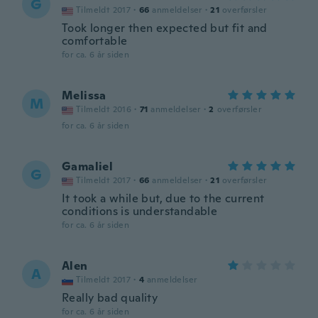
G
Tilmeldt 2017
·
66
anmeldelser
·
21
overførsler
Took longer then expected but fit and
comfortable
for ca. 6 år siden
Melissa
M
Tilmeldt 2016
·
71
anmeldelser
·
2
overførsler
for ca. 6 år siden
Gamaliel
G
Tilmeldt 2017
·
66
anmeldelser
·
21
overførsler
It took a while but, due to the current
conditions is understandable
for ca. 6 år siden
Alen
A
Tilmeldt 2017
·
4
anmeldelser
Really bad quality
for ca. 6 år siden