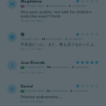
Magdalena
M
Tilmeldt 2020
·
3
anmeldelser
·
2
overførsler
Very poor quality -not safe for children-
looks like wasn’t finish
for ca. 5 år siden
徹
徹
Tilmeldt 2019
·
35
anmeldelser
·
1
overførsler
不良品だった。また、数も足りなかったよ。
for ca. 5 år siden
Jose Ricardo
J
Tilmeldt 2014
·
102
anmeldelser
·
3
overførsler
for ca. 5 år siden
Daniel
D
Tilmeldt 2020
·
32
anmeldelser
·
3
overførsler
Péssimo acabamento.....
for ca. 5 år siden