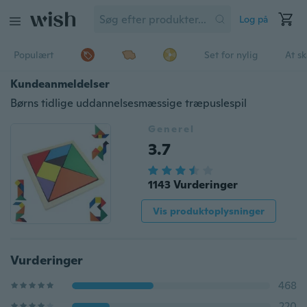
Log på
Populært
Set for nylig
At s
Kundeanmeldelser
Børns tidlige uddannelsesmæssige træpuslespil
Generel
3.7
1143 Vurderinger
Vis produktoplysninger
Vurderinger
468
220