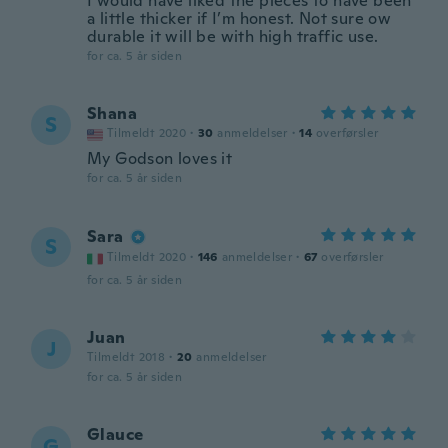
I would have liked the pieces to have been
a little thicker if I’m honest. Not sure ow
durable it will be with high traffic use.
for ca. 5 år siden
Shana
S
Tilmeldt 2020
·
30
anmeldelser
·
14
overførsler
My Godson loves it
for ca. 5 år siden
Sara
S
Tilmeldt 2020
·
146
anmeldelser
·
67
overførsler
for ca. 5 år siden
Juan
J
Tilmeldt 2018
·
20
anmeldelser
for ca. 5 år siden
Glauce
G