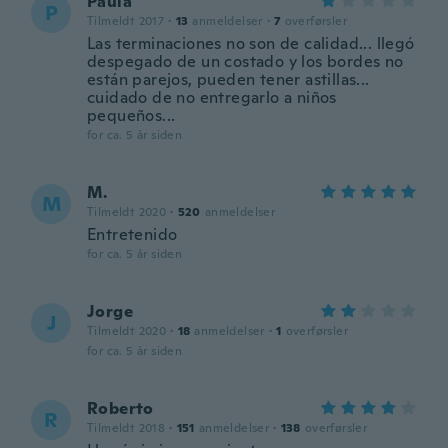
Paula
P
Tilmeldt 2017
·
13
anmeldelser
·
7
overførsler
Las terminaciones no son de calidad... llegó
despegado de un costado y los bordes no
están parejos, pueden tener astillas...
cuidado de no entregarlo a niños
pequeños...
for ca. 5 år siden
M.
M
Tilmeldt 2020
·
520
anmeldelser
Entretenido
for ca. 5 år siden
Jorge
J
Tilmeldt 2020
·
18
anmeldelser
·
1
overførsler
for ca. 5 år siden
Roberto
R
Tilmeldt 2018
·
151
anmeldelser
·
138
overførsler