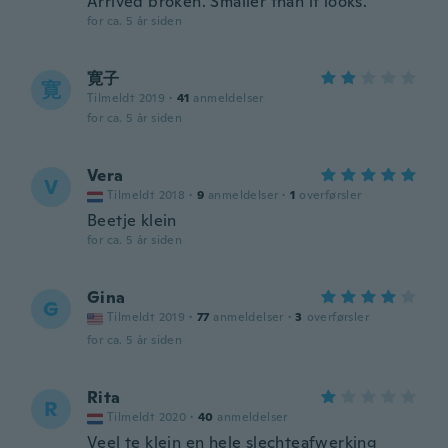
Arrived broken. Smaller than it looks.
for ca. 5 år siden
寛子
寛
Tilmeldt 2019
·
41
anmeldelser
for ca. 5 år siden
Vera
V
Tilmeldt 2018
·
9
anmeldelser
·
1
overførsler
Beetje klein
for ca. 5 år siden
Gina
G
Tilmeldt 2019
·
77
anmeldelser
·
3
overførsler
for ca. 5 år siden
Rita
R
Tilmeldt 2020
·
40
anmeldelser
Veel te klein en hele slechteafwerking