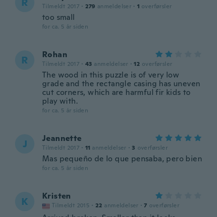
R
Tilmeldt 2017
·
279
anmeldelser
·
1
overførsler
too small
for ca. 5 år siden
Rohan
R
Tilmeldt 2017
·
43
anmeldelser
·
12
overførsler
The wood in this puzzle is of very low
grade and the rectangle casing has uneven
cut corners, which are harmful fir kids to
play with.
for ca. 5 år siden
Jeannette
J
Tilmeldt 2017
·
11
anmeldelser
·
3
overførsler
Mas pequeño de lo que pensaba, pero bien
for ca. 5 år siden
Kristen
K
Tilmeldt 2015
·
22
anmeldelser
·
7
overførsler