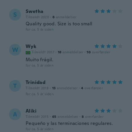
Swetha
S
Tilmeldt 2020
·
8
anmeldelser
Quality good. Size is too small
for ca. 5 år siden
Wyk
W
Tilmeldt 2017
·
18
anmeldelser
·
10
overførsler
Muito frágil.
for ca. 5 år siden
Trinidad
T
Tilmeldt 2018
·
13
anmeldelser
·
4
overførsler
for ca. 5 år siden
Aliki
A
Tilmeldt 2015
·
65
anmeldelser
·
8
overførsler
Pequeño y las terminaciones regulares.
for ca. 5 år siden