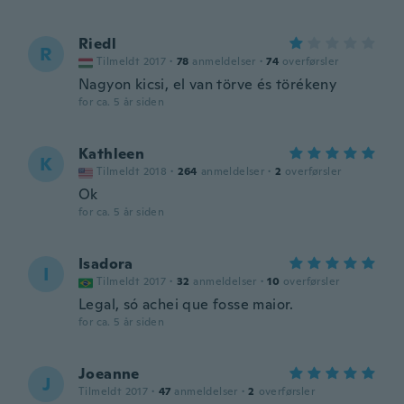
Riedl
R
Tilmeldt 2017
·
78
anmeldelser
·
74
overførsler
Nagyon kicsi, el van törve és törékeny
for ca. 5 år siden
Kathleen
K
Tilmeldt 2018
·
264
anmeldelser
·
2
overførsler
Ok
for ca. 5 år siden
Isadora
I
Tilmeldt 2017
·
32
anmeldelser
·
10
overførsler
Legal, só achei que fosse maior.
for ca. 5 år siden
Joeanne
J
Tilmeldt 2017
·
47
anmeldelser
·
2
overførsler