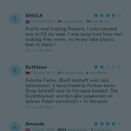
SHEILA
S
Tilmeldt 2021
·
23
anmeldelser
·
14
overførsler
Pretty real looking flowers, I only needed
one to fill my vase. I was surprised how real
looking they were, no heavy fake plastic
feel to them !
for ca. 4 år siden
Kathleen
K
Tilmeldt 2015
·
21
anmeldelser
·
2
overførsler
Falsche Farbe. Weiß bestellt und rosa
bekommen. 3 verschiedene Farben beim
Shop bestellt und 3x Versand bezahlt. Die
Kunstblumen wurden alle zusammen im
selben Paket verschickt = 1x Versand.
for ca. 4 år siden
Amanda
A
Tilmeldt 2018
·
6544
anmeldelser
·
1
overførsler