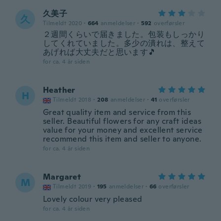
久美子
久
Tilmeldt 2020
·
664
anmeldelser
·
592
overførsler
２週間くらいで届きました。包装もしっかり
してくれていました。多少の潰れは、整えて
あげれば大丈夫だと思います🎵
for ca. 4 år siden
Heather
H
Tilmeldt 2018
·
208
anmeldelser
·
41
overførsler
Great quality item and service from this
seller. Beautiful flowers for any craft ideas
value for your money and excellent service
recommend this item and seller to anyone.
for ca. 4 år siden
Margaret
M
Tilmeldt 2019
·
195
anmeldelser
·
66
overførsler
Lovely colour very pleased
for ca. 4 år siden