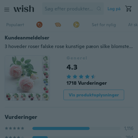
Log på
Populært
Set for nylig
At s
Kundeanmeldelser
3 hoveder roser falske rose kunstige pæon silke blomster bryllupsfest brudebuket hjemindretning
Generel
4.3
1718 Vurderinger
Vis produktoplysninger
Vurderinger
1,116
294