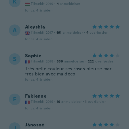
K
Tilmeldt 2019
·
4
anmeldelser
for ca. 4 år siden
Aleyshia
A
Tilmeldt 2017
·
161
anmeldelser
·
4
overførsler
for ca. 4 år siden
Sophie
S
Tilmeldt 2018
·
336
anmeldelser
·
222
overførsler
Très belle couleur ses roses bleu se mari
très bien avec ma déco
for ca. 4 år siden
Fabienne
F
Tilmeldt 2019
·
19
anmeldelser
·
1
overførsler
for ca. 4 år siden
Jánosné
J