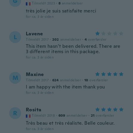
G
Tilmeldt 2023
·
8
anmeldelser
très jolie je suis satisfaite merci
for ca. 3 år siden
Lavene
L
Tilmeldt 2017
·
202
anmeldelser
·
4
overførsler
This item hasn’t been delivered. There are
3 different items in this package.
for ca. 3 år siden
Maxine
M
Tilmeldt 2017
·
624
anmeldelser
·
10
overførsler
I am happy with the item thank you
for ca. 3 år siden
Rosita
R
Tilmeldt 2018
·
609
anmeldelser
·
21
overførsler
Très beau et très réaliste. Belle couleur.
for ca. 3 år siden