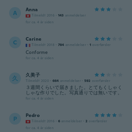
Anna
A
Tilmeldt 2016
·
143
anmeldelser
for ca. 4 år siden
Carine
C
Tilmeldt 2018
·
784
anmeldelser
·
1
overførsler
Conforme
for ca. 4 år siden
久美子
久
Tilmeldt 2020
·
664
anmeldelser
·
592
overførsler
３週間くらいで届きました。とてもくしゃく
しゃな作りでした。写真通りでは無いです。
for ca. 4 år siden
Pedro
P
Tilmeldt 2016
·
6
anmeldelser
·
2
overførsler
for ca. 4 år siden