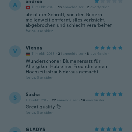
andrea
A
Tilmeldt 2018
·
16
anmeldelser
·
2
overførsler
absoluter Schrott, von den Bildern
meilenweit entfernt, slles verknickt,
abgebrochen und schlecht verarbeitet
for ca. 3 år siden
Vienna
V
Tilmeldt 2018
·
21
anmeldelser
·
3
overførsler
Wunderschöner Blumenersatz für
Allergiker. Hab einer Freundin einen
Hochzeitsstrauß daraus gemacht
for ca. 3 år siden
Sasha
S
Tilmeldt 2017
·
27
anmeldelser
·
14
overførsler
Great quality 👌
for ca. 3 år siden
GLADYS